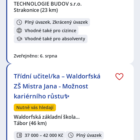
TECHNOLOGIE BUDOV s.r.o.
Strakonice
(23 km)
Plný úvazek, Zkrácený úvazek
Vhodné také pro cizince
Vhodné také pro absolventy
Zveřejněno: 6. srpna
Třídní učitel/ka – Waldorfská
ZŠ Mistra Jana - Možnost
kariérního růstu✨
Nutně vás hledají
Waldorfská základní škola…
Tábor
(46 km)
37 000 – 42 000 Kč
Plný úvazek