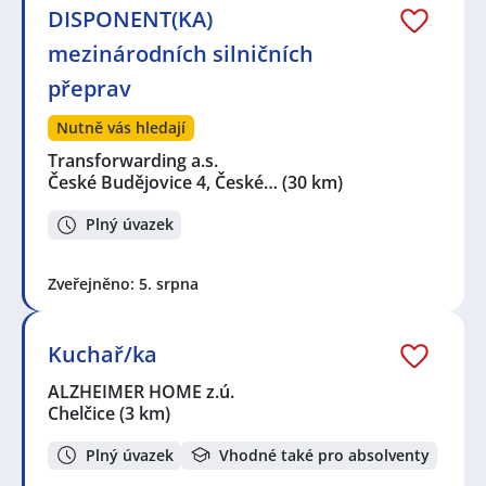
DISPONENT(KA)
mezinárodních silničních
přeprav
Nutně vás hledají
Transforwarding a.s.
České Budějovice 4, České…
(30 km)
Plný úvazek
Zveřejněno: 5. srpna
Kuchař/ka
ALZHEIMER HOME z.ú.
Chelčice
(3 km)
Plný úvazek
Vhodné také pro absolventy