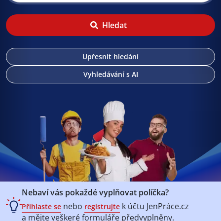
Hledat
Upřesnit hledání
Vyhledávání s AI
Nebaví vás pokaždé vyplňovat políčka?
nebo
k účtu
JenPráce.cz
Přihlaste se
registrujte
a mějte veškeré
formuláře předvyplněny.