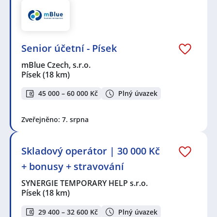
Senior účetní - Písek
mBlue Czech, s.r.o.
Písek
(18 km)
45 000 – 60 000 Kč
Plný úvazek
Zveřejněno: 7. srpna
Skladový operátor | 30 000 Kč
+ bonusy + stravování
SYNERGIE TEMPORARY HELP s.r.o.
Písek
(18 km)
29 400 – 32 600 Kč
Plný úvazek