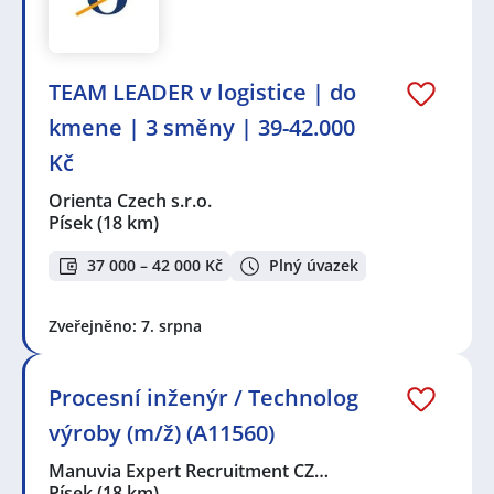
TEAM LEADER v logistice | do
kmene | 3 směny | 39-42.000
Kč
Orienta Czech s.r.o.
Písek
(18 km)
37 000 – 42 000 Kč
Plný úvazek
Zveřejněno: 7. srpna
Procesní inženýr / Technolog
výroby (m/ž) (A11560)
Manuvia Expert Recruitment CZ…
Písek
(18 km)