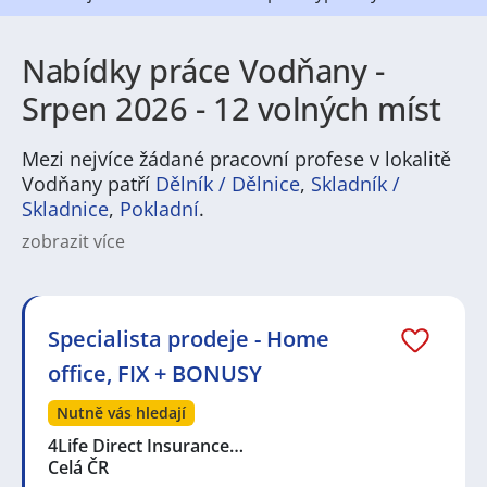
Nabídky práce Vodňany -
Srpen 2026 - 12 volných míst
Mezi nejvíce žádané pracovní profese v lokalitě
Vodňany patří
Dělník / Dělnice
,
Skladník /
Skladnice
,
Pokladní
.
zobrazit více
Práce v Vodňanech nabízí pestrou škálu pracovních
příležitostí v regionech zaměřených na rybářství a
potravinářství, zemědělství, lehkou výrobu, logistiku i
služby. Často se obsazují pozice ve výrobě, technické
Specialista prodeje - Home
profese, skladové a dopravní role, administrativní a
office, FIX + BONUSY
obchodní pozice i profese v zákaznickém servisu. Na
stránkách s pracovními nabídkami najdete nabídky
Nutně vás hledají
pro zkušené i pro absolventy, nábor je průběžný a
různorodý.
4Life Direct Insurance…
Celá ČR
Město nabízí příjemné menší městské prostředí