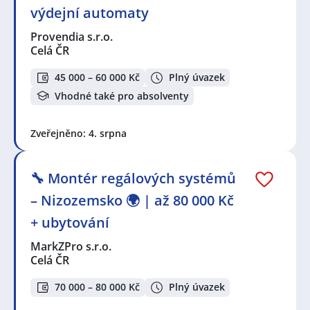
výdejní automaty
Provendia s.r.o.
Celá ČR
45 000 – 60 000 Kč
Plný úvazek
Vhodné také pro absolventy
Zveřejněno: 4. srpna
🔧 Montér regálových systémů
– Nizozemsko 🌍 | až 80 000 Kč
+ ubytování
MarkZPro s.r.o.
Celá ČR
70 000 – 80 000 Kč
Plný úvazek