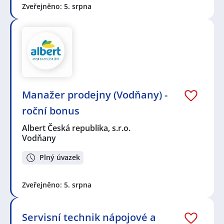
Zveřejněno: 5. srpna
Seznam lokalit v zobrazených inzerátech:
Celá ČR
,
Vodňany
,
Strakonice
,
Tábor
,
Český Krumlov
,
České Budějovice 4, České Budějovice
,
Chelčice
,
Protivín
,
Temelín
,
Budějovické Předměstí, Písek
,
Písek
,
Prachatice II, Prachatice
,
Prachatice
,
Nišovice
Manažer prodejny (Vodňany) -
roční bonus
Albert Česká republika, s.r.o.
Vodňany
Plný úvazek
Zveřejněno: 5. srpna
Servisní technik nápojové a