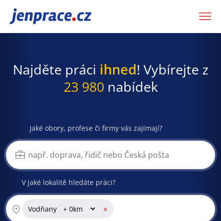
JenPráce.cz
Najděte práci
ihned
! Vybírejte z
23 980
nabídek
Jaké obory, profese či firmy vás zajímají?
V jaké lokalitě hledáte práci?
×
Vodňany