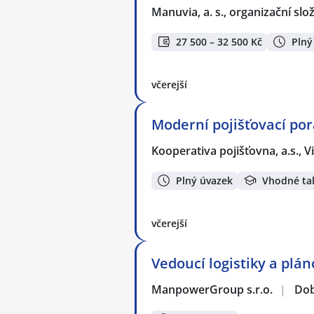
Manuvia, a. s., organizační slo
27 500 – 32 500 Kč
Plný
včerejší
Moderní pojišťovací por
Kooperativa pojišťovna, a.s.,
Plný úvazek
Vhodné ta
včerejší
Vedoucí logistiky a plá
ManpowerGroup s.r.o.
|
Dob