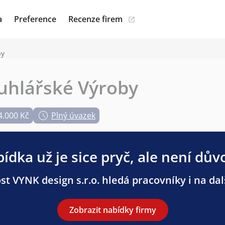
a
Preference
Recenze firem
by
uhlářské Výroby
4.000 Kč
Plný úvazek
ídka už je sice pryč, ale není dův
t VYNK design s.r.o. hledá pracovníky i na dal
Zobrazit nabídky firmy