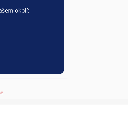
vašem okolí:
pě