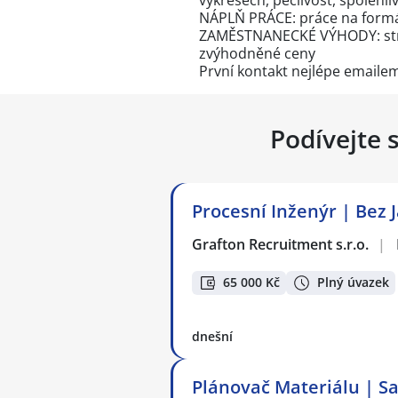
výkresech, pečlivost, spolehl
NÁPLŇ PRÁCE: práce na formát
ZAMĚSTNANECKÉ VÝHODY: strav
zvýhodněné ceny
První kontakt nejlépe emailem
Podívejte 
Procesní Inženýr | Bez 
Grafton Recruitment s.r.o.
|
65 000 Kč
Plný úvazek
dnešní
Plánovač Materiálu | Sa