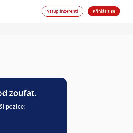
Vstup inzerenti
Přihlásit se
od zoufat.
ší pozice: