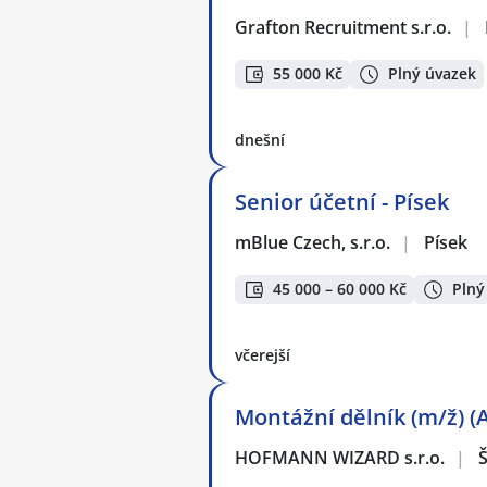
Grafton Recruitment s.r.o.
|
55 000 Kč
Plný úvazek
dnešní
Senior účetní - Písek
mBlue Czech, s.r.o.
|
Písek
45 000 – 60 000 Kč
Plný
včerejší
Montážní dělník (m/ž) (
HOFMANN WIZARD s.r.o.
|