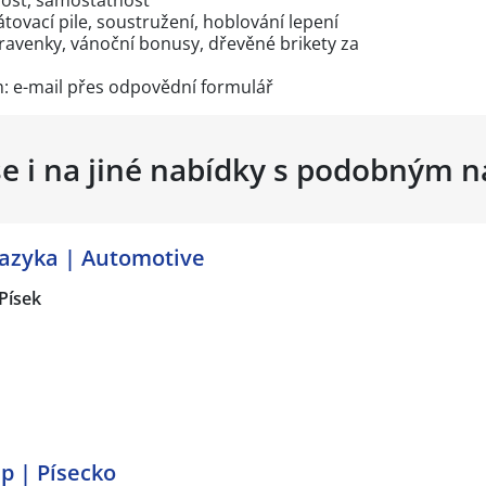
ivost, samostatnost
ovací pile, soustružení, hoblování lepení
enky, vánoční bonusy, dřevěné brikety za
: e-mail přes
odpovědní formulář
se i na jiné nabídky s podobným 
Jazyka | Automotive
Písek
p | Písecko