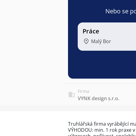
Nebo se pod
Práce
Malý Bor
Firma
VYNK design s.r.o.
Truhlářská firma vyrábějící m
VÝHODOU: min. 1 rok praxe v 