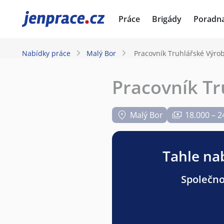
JenPráce.cz
Práce
Brigády
Poradn
Nabídky práce
Malý Bor
Pracovník Truhlářské Výro
Pracovník Tr
Malý Bor
18.000 – 2
Tahle nab
Společnos