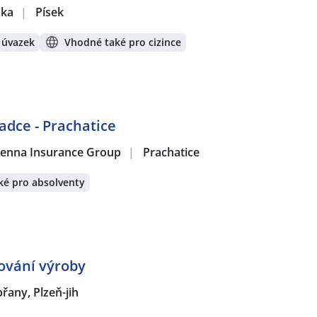
žka
|
Písek
 úvazek
Vhodné také pro cizince
adce - Prachatice
 Vienna Insurance Group
|
Prachatice
ké pro absolventy
nování výroby
řany, Plzeň-jih