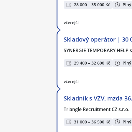
28 000 – 35 000 Kč
Plný
včerejší
Skladový operátor | 30 
SYNERGIE TEMPORARY HELP s.
29 400 – 32 600 Kč
Plný
včerejší
Skladník s VZV, mzda 36
Triangle Recruitment CZ s.r.o.
31 000 – 36 500 Kč
Plný