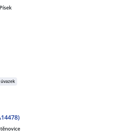
Písek
 úvazek
A14478)
Štěnovice