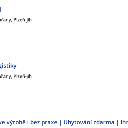
J
řany, Plzeň-jih
gistiky
řany, Plzeň-jih
ve výrobě i bez praxe | Ubytování zdarma | Ih