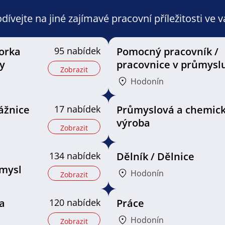
ívejte na jiné zajímavé pracovní příležitosti ve 
orka
95 nabídek
Pomocný pracovník /
y
pracovnice v průmysl
Zobrazit
Hodonín
ážnice
17 nabídek
Průmyslová a chemic
výroba
Zobrazit
134 nabídek
Dělník / Dělnice
mysl
Hodonín
Zobrazit
a
120 nabídek
Práce
Hodonín
Zobrazit