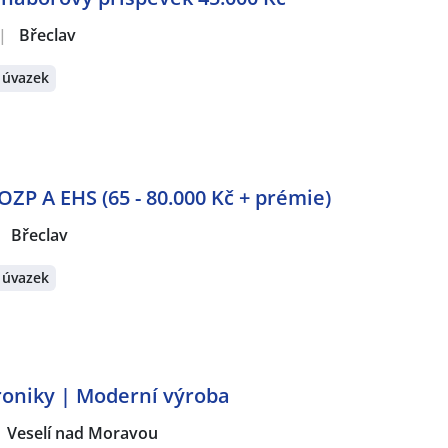
|
Břeclav
 úvazek
P A EHS (65 - 80.000 Kč + prémie)
Břeclav
 úvazek
roniky | Moderní výroba
Veselí nad Moravou