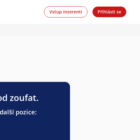
Vstup inzerenti
Přihlásit se
od zoufat.
další pozice: