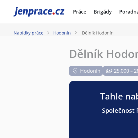
JenPráce.cz
Práce
Brigády
Poradn
Nabídky práce
Hodonín
Dělník Hodonín
Dělník Hodo
Hodonín
25.000 – 2
Tahle nab
Společnost P