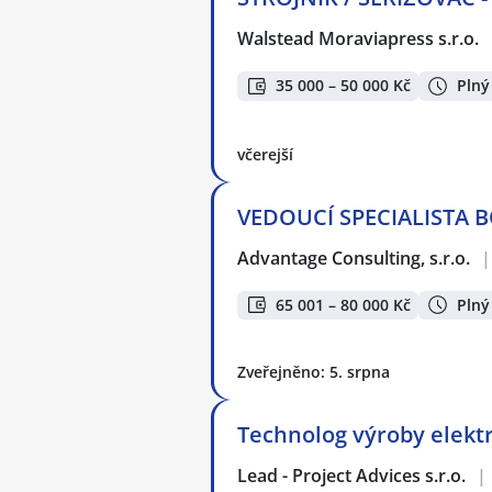
Walstead Moraviapress s.r.o.
35 000 – 50 000 Kč
Plný
včerejší
VEDOUCÍ SPECIALISTA BOZ
Advantage Consulting, s.r.o.
|
65 001 – 80 000 Kč
Plný
Zveřejněno: 5. srpna
Technolog výroby elekt
Lead - Project Advices s.r.o.
|