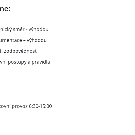
me:
hnický směr - výhodou
okumentace – výhodou
st, zodpovědnost
ní postupy a pravidla
ovní provoz 6:30-15:00