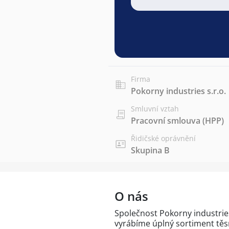
Firma
Pokorny industries s.r.o.
Smluvní vztah
Pracovní smlouva (HPP)
Řidičské oprávnění
Skupina B
O nás
Společnost Pokorny industries
vyrábíme úplný sortiment těs