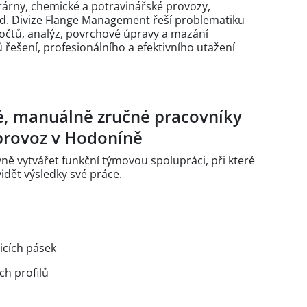
ktrárny, chemické a potravinářské provozy,
atd. Divize Flange Management řeší problematiku
očtů, analýz, povrchové úpravy a mazání
 řešení, profesionálního a efektivního utažení
é, manuálně zručné pracovníky
provoz v Hodoníně
vně vytvářet funkční týmovou spolupráci, při které
dět výsledky své práce.
icích pásek
ch profilů