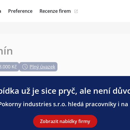
a
Preference
Recenze firem
nín
8.000 Kč
Plný úvazek
ídka už je sice pryč, ale není dův
okorny industries s.r.o. hledá pracovníky i na 
Zobrazit nabídky firmy