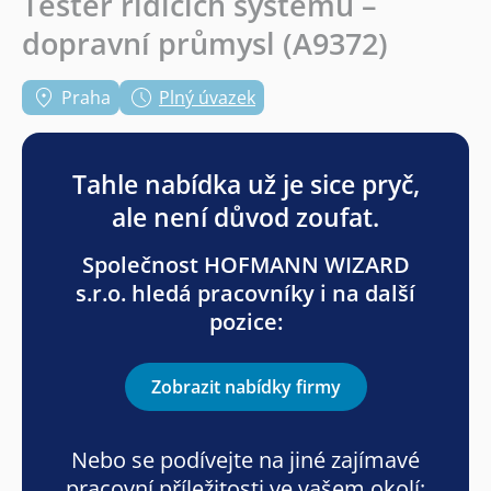
Tester řídicích systémů –
dopravní průmysl (A9372)
Praha
Plný úvazek
Tahle nabídka už je sice pryč,
ale není důvod zoufat.
Společnost HOFMANN WIZARD
s.r.o. hledá pracovníky i na další
pozice:
Zobrazit nabídky firmy
Nebo se podívejte na jiné zajímavé
pracovní příležitosti ve vašem okolí: