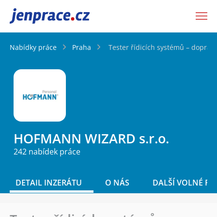
JenPráce.cz
Nabídky práce
Praha
Tester řídicích systémů – doprav
HOFMANN WIZARD s.r.o.
242 nabídek práce
DETAIL INZERÁTU
O NÁS
DALŠÍ VOLNÉ PO