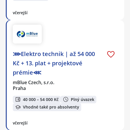
včerejší
⋙Elektro technik | až 54 000
Kč + 13. plat + projektové
prémie⋘
mBlue Czech, s.r.o.
Praha
40 000 – 54 000 Kč
Plný úvazek
Vhodné také pro absolventy
včerejší