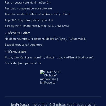
Recru - cesta k efektivním náborům
Recruitis - chytrý náborový software
Teamio - moderní náborová aplikace a chytré ATS
Top 20 ATS systémů, které hýbou HR
Zkratky v HR - znáte rozdíly mezi ATS, CRM, LMS?
KLÍČOVÉ TERMÍNY
Na dobu neurčitou
,
Projektant
,
Elektrikář
,
Vývoj
,
IT
,
Automobil
,
Bezpečnost
,
Lékař
,
Agentura
KLÍČOVÁ SLOVA
Mzda
,
Ukončení prac. poměru
,
Hrubá mzda
,
Nadřízený
,
Hodnocení
,
Pochvala
,
Jsem personalista
JenPráce.cz
– nejoblíbenější místo, kde hledat práci a