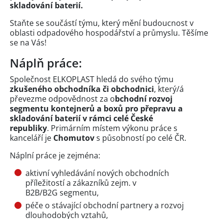
skladování baterií.
Staňte se součástí týmu, který mění budoucnost v
oblasti odpadového hospodářství a průmyslu. Těšíme
se na Vás!
Náplň práce:
Společnost ELKOPLAST hledá do svého týmu
zkušeného obchodníka či obchodnici
, který/á
převezme odpovědnost za o
bchodní rozvoj
segmentu kontejnerů a boxů pro přepravu a
skladování baterií v rámci celé České
republiky
. Primárním místem výkonu práce s
kanceláří je
Chomutov
s působností po celé ČR.
Náplní práce je zejména:
aktivní vyhledávání nových obchodních
příležitostí a zákazníků zejm. v
B2B/B2G segmentu,
péče o stávající obchodní partnery a rozvoj
dlouhodobých vztahů,