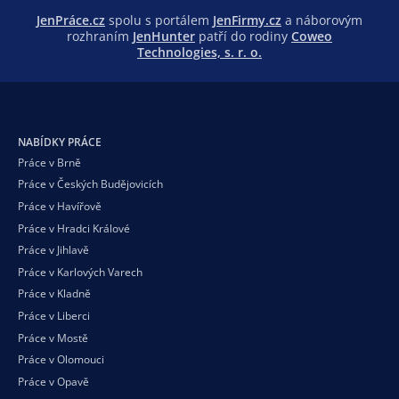
JenPráce.cz
spolu s portálem
JenFirmy.cz
a náborovým
rozhraním
JenHunter
patří do rodiny
Coweo
Technologies, s. r. o.
NABÍDKY PRÁCE
Práce v Brně
Práce v Českých Budějovicích
Práce v Havířově
Práce v Hradci Králové
Práce v Jihlavě
Práce v Karlových Varech
Práce v Kladně
Práce v Liberci
Práce v Mostě
Práce v Olomouci
Práce v Opavě