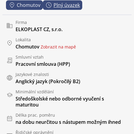
Chomutov
Plný úvazek
Firma
ELKOPLAST CZ, s.r.o.
Lokalita
Chomutov
Zobrazit na mapě
Smluvní vztah
Pracovní smlouva (HPP)
Jazykové znalosti
Anglický jazyk
(Pokročilý B2)
Minimální vzdělání
Středoškolské nebo odborné vyučení s
maturitou
Délka prac. poměru
na dobu neurčitou s nástupem možným ihned
Řidičské oprávnění