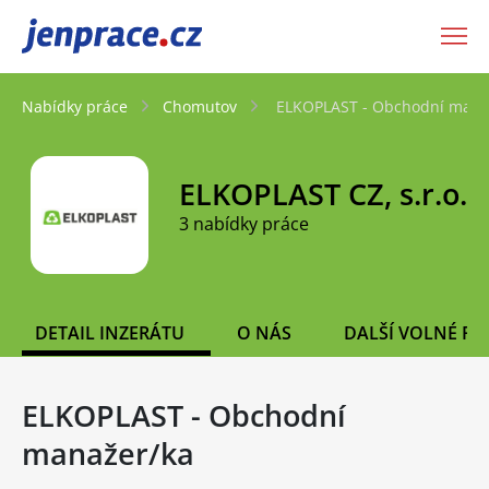
JenPráce.cz
Nabídky práce
Chomutov
ELKOPLAST - Obchodní mana
ELKOPLAST CZ, s.r.o.
3 nabídky práce
DETAIL INZERÁTU
O NÁS
DALŠÍ VOLNÉ PO
ELKOPLAST - Obchodní
manažer/ka