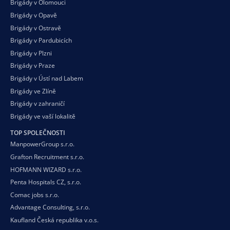
Brigády v Olomouci
Brigády v Opavě
Brigády v Ostravě
Brigády v Pardubicích
Brigády v Plzni
Brigády v Praze
Brigády v Ústí nad Labem
Brigády ve Zlíně
Brigády v zahraničí
Brigády ve vaší
lokalitě
TOP SPOLEČNOSTI
ManpowerGroup s.r.o.
Grafton Recruitment s.r.o.
HOFMANN WIZARD s.r.o.
Penta Hospitals CZ, s.r.o.
Comac jobs s.r.o.
Advantage Consulting, s.r.o.
Kaufland Česká republika v.o.s.