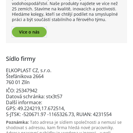
vodohospodářství. Naše produkty najdete ve více než
25 zemích. Stavíme na kvalitě, inovacích a poctivosti.
Hledáme kolegy, kteří se chtějí podílet na smysluplné
práci a být součástí stabilního a férového týmu.
Více o nás
Sídlo firmy
ELKOPLAST CZ, s.r.o.
Štefánikova 2664
760 01 Zlín
IČO: 25347942
Datová schránka: stx3t57
Další informace:
GPS: 49.224219,17.672514,
S-JTSK: -520671.97 -1165326.73, RUIAN: 4231554
Poznámka:
Tato adresa je sídlem společnosti a nemusí se
shodovat s adresou, kam firma hledá nové pracovníky.
Adresa pracovní nabídky je uvedena v inzerci - v poli