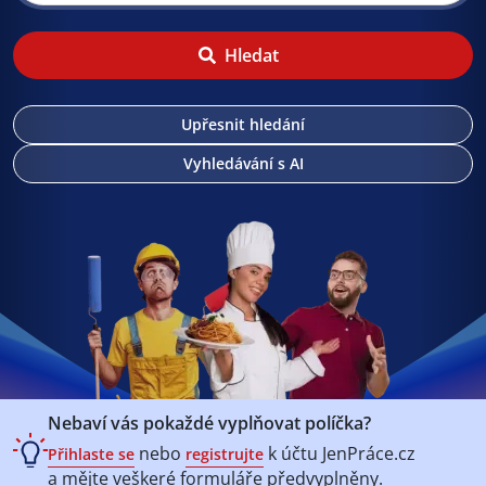
Hledat
Upřesnit hledání
Vyhledávání s AI
Nebaví vás pokaždé vyplňovat políčka?
nebo
k účtu
JenPráce.cz
Přihlaste se
registrujte
a mějte veškeré
formuláře předvyplněny.