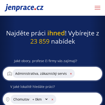
JenPráce.cz
Najděte práci
ihned
! Vybírejte z
23 859
nabídek
Jaké obory, profese či firmy vás zajímají?
×
Administrativa, zákaznický servis
V jaké lokalitě hledáte práci?
×
Chomutov