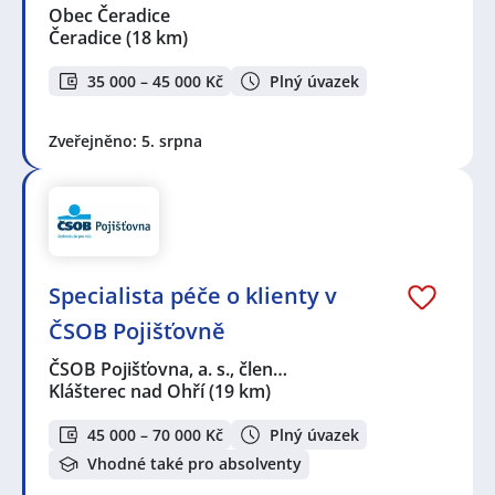
Obec Čeradice
Čeradice
(18 km)
35 000 – 45 000 Kč
Plný úvazek
Zveřejněno: 5. srpna
Specialista péče o klienty v
ČSOB Pojišťovně
ČSOB Pojišťovna, a. s., člen…
Klášterec nad Ohří
(19 km)
45 000 – 70 000 Kč
Plný úvazek
Vhodné také pro absolventy