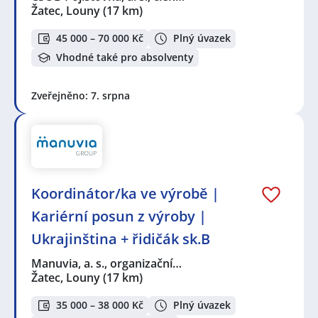
Žatec, Louny
(17 km)
45 000 – 70 000 Kč
Plný úvazek
Vhodné také pro absolventy
Zveřejněno: 7. srpna
Koordinátor/ka ve výrobě |
Kariérní posun z výroby |
Ukrajinština + řidičák sk.B
Manuvia, a. s., organizační…
Žatec, Louny
(17 km)
35 000 – 38 000 Kč
Plný úvazek