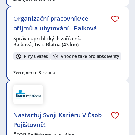
Organizační pracovník/ce
příjmů a ubytování - Balková
Správa uprchlických zařízení…
Balková, Tis u Blatna
(43 km)
Plný úvazek
Vhodné také pro absolventy
Zveřejněno: 3. srpna
Nastartuj Svoji Kariéru V Čsob
Pojišťovně!
ČSOB Pojišťovna, a. s., člen…