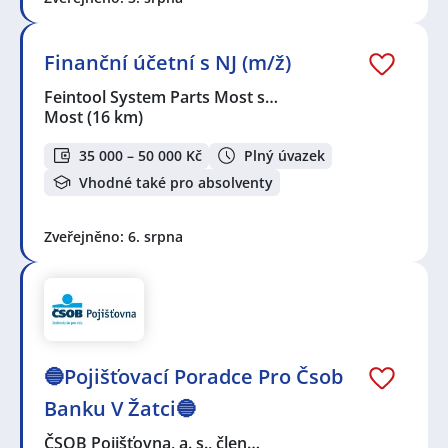
Finanční účetní s NJ (m/ž)
Feintool System Parts Most s…
Most
(16 km)
35 000 – 50 000 Kč
Plný úvazek
Vhodné také pro absolventy
Zveřejněno: 6. srpna
🔵Pojišťovací Poradce Pro Čsob
Banku V Žatci🔵
ČSOB Pojišťovna, a. s., člen…