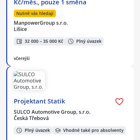
Kč/měs., pouze 1 směna
Nutně vás hledají
ManpowerGroup s.r.o.
Lišice
32 000 – 35 000 Kč
Plný úvazek
včerejší
Projektant Statik
SULCO Automotive Group, s.r.o.
Česká Třebová
Plný úvazek
Vhodné také pro absolventy