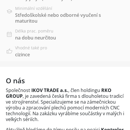
Minimální vzdělání
Středoškolské nebo odborné vyučení s
maturitou
Délka prac. poměru
na dobu neurčitou
Vhodné také pro
cizince
O nás
Společnost
IKOV TRADE a.s.
, člen holdingu
RKO
GROUP
, je zavedená česká firma s dlouholetou tradicí
ve strojírenství. Specializujeme se na zámečnickou
výrobu a zpracování plechů pomocí moderních CNC
technologií. Na zakázku vyrábíme součástky v malých i
velkých sériích.
Aktuálně hledáme do týmu posilu na pozici
Kontrolor