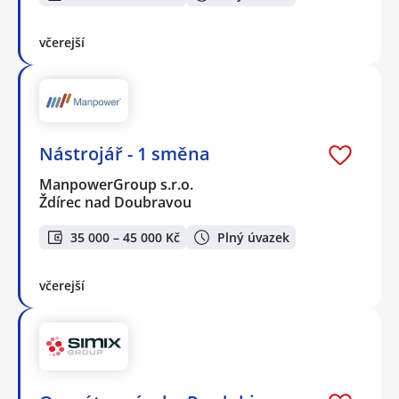
včerejší
Nástrojář - 1 směna
ManpowerGroup s.r.o.
Ždírec nad Doubravou
35 000 – 45 000 Kč
Plný úvazek
včerejší