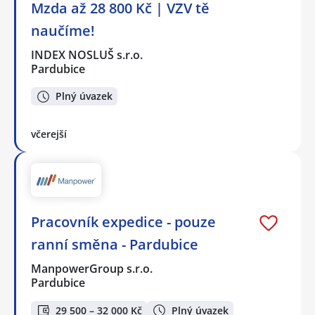
Mzda až 28 800 Kč | VZV tě
naučíme!
INDEX NOSLUŠ s.r.o.
Pardubice
Plný úvazek
včerejší
Pracovník expedice - pouze
ranní směna - Pardubice
ManpowerGroup s.r.o.
Pardubice
29 500 – 32 000 Kč
Plný úvazek