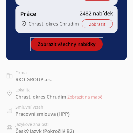
Práce
2482 nabídek
Chrast, okres Chrudim
Zobrazit
Zobrazit všechny nabídky
Firma
RKO GROUP a.s.
Lokalita
Chrast, okres Chrudim
Zobrazit na mapě
Smluvní vztah
Pracovní smlouva (HPP)
Jazykové znalosti
Český jazyk
(Pokročilý B2)