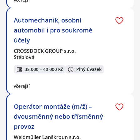
Automechanik, osobní
automobil i pro soukromé
účely
CROSSDOCK GROUP s.r.o.
Stéblová
35 000 – 40 000 Kč
Plný úvazek
včerejší
Operátor montáže (m/ž) –
dvousměnný nebo třísměnný
provoz
Weidmüller Lanškroun s.r.o.