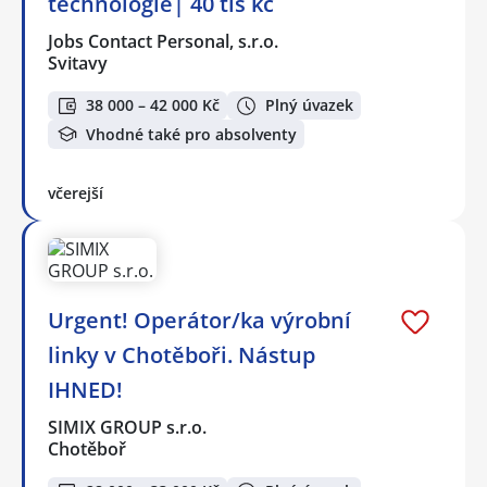
technologie| 40 tis kč
Jobs Contact Personal, s.r.o.
Svitavy
38 000 – 42 000 Kč
Plný úvazek
Vhodné také pro absolventy
včerejší
Urgent! Operátor/ka výrobní
linky v Chotěboři. Nástup
IHNED!
SIMIX GROUP s.r.o.
Chotěboř