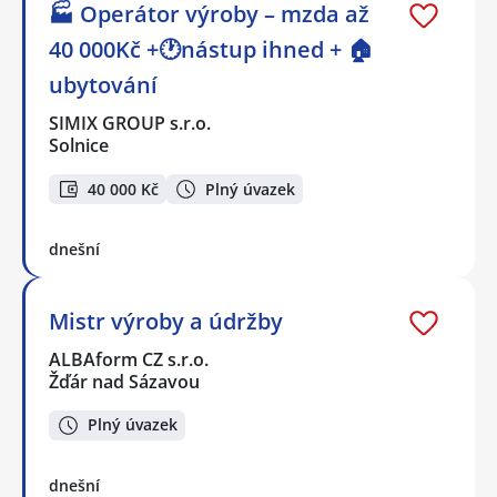
🏭 Operátor výroby – mzda až
40 000Kč +🕐nástup ihned + 🏠
ubytování
SIMIX GROUP s.r.o.
Solnice
40 000 Kč
Plný úvazek
dnešní
Mistr výroby a údržby
ALBAform CZ s.r.o.
Žďár nad Sázavou
Plný úvazek
dnešní