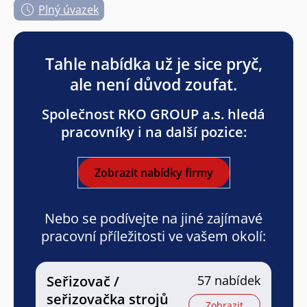
Plný úvazek
Tahle nabídka už je sice pryč,
ale není důvod zoufat.
Společnost RKO GROUP a.s. hledá
pracovníky i na další pozice:
Zobrazit nabídky firmy
Nebo se podívejte na jiné zajímavé
pracovní příležitosti ve vašem okolí:
Seřizovač /
57 nabídek
seřizovačka strojů
Zobrazit