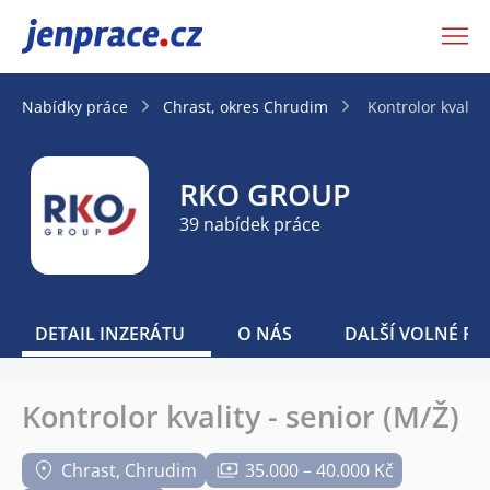
JenPráce.cz
Nabídky práce
Chrast, okres Chrudim
Kontrolor kvality
RKO GROUP
39 nabídek práce
DETAIL INZERÁTU
O NÁS
DALŠÍ VOLNÉ PO
Kontrolor kvality - senior (M/Ž)
Chrast, Chrudim
35.000 – 40.000 Kč