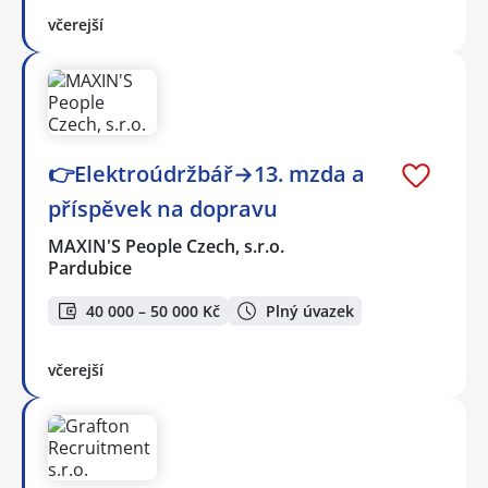
včerejší
👉Elektroúdržbář→13. mzda a
příspěvek na dopravu
MAXIN'S People Czech, s.r.o.
Pardubice
40 000 – 50 000 Kč
Plný úvazek
včerejší