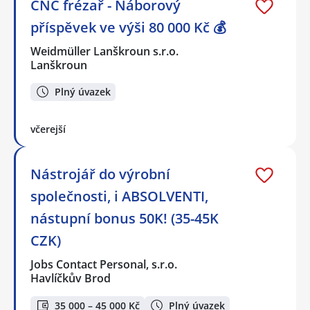
CNC frézař - Náborový
příspěvek ve výši 80 000 Kč 💰
Weidmüller Lanškroun s.r.o.
Lanškroun
Plný úvazek
včerejší
Nástrojář do výrobní
společnosti, i ABSOLVENTI,
nástupní bonus 50K! (35-45K
CZK)
Jobs Contact Personal, s.r.o.
Havlíčkův Brod
35 000 – 45 000 Kč
Plný úvazek