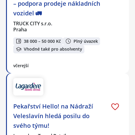
– podpora prodeje nákladních
vozidel 🚛
TRUCK CITY s.r.o.
Praha
38 000 – 50 000 Kč
Plný úvazek
Vhodné také pro absolventy
včerejší
Pekařství Hello! na Nádraží
Veleslavín hledá posilu do
svého týmu!