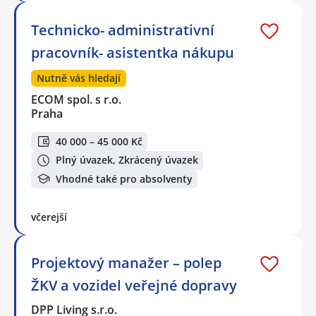
Technicko- administrativní
pracovník- asistentka nákupu
Nutně vás hledají
ECOM spol. s r.o.
Praha
40 000 – 45 000 Kč
Plný úvazek, Zkrácený úvazek
Vhodné také pro absolventy
včerejší
Projektový manažer – polep
ŽKV a vozidel veřejné dopravy
DPP Living s.r.o.