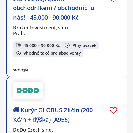
obchodníkem / obchodnicí u
nás! - 45.000 - 90.000 Kč
Broker Investment, s.r.o.
Praha
45 000 – 90 000 Kč
Plný úvazek
Vhodné také pro absolventy
včerejší
🚚 Kurýr GLOBUS Zličín (200
Kč/h + dýška) (A955)
DoDo Czech s.r.o.