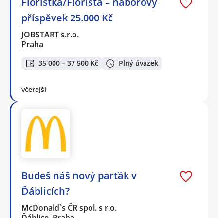
Floristka/Florista – náborový
příspěvek 25.000 Kč
JOBSTART s.r.o.
Praha
35 000 – 37 500 Kč
Plný úvazek
včerejší
Budeš náš nový parťák v
Ďáblicích?
McDonald`s ČR spol. s r.o.
Ďáblice, Praha