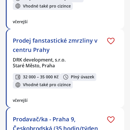
Vhodné také pro cizince
včerejší
Prodej fanstastické zmrzliny v
centru Prahy
DRK development, s.r.o.
Staré Město, Praha
32 000 – 35 000 Kč
Plný úvazek
Vhodné také pro cizince
včerejší
Prodavač/ka - Praha 9,
Českobrodská (35 hodin/týden