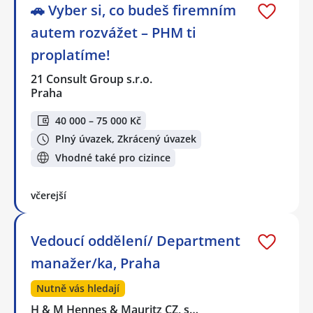
🚗 Vyber si, co budeš firemním
autem rozvážet – PHM ti
proplatíme!
21 Consult Group s.r.o.
Praha
40 000 – 75 000 Kč
Plný úvazek, Zkrácený úvazek
Vhodné také pro cizince
včerejší
Vedoucí oddělení/ Department
manažer/ka, Praha
Nutně vás hledají
H & M Hennes & Mauritz CZ, s…