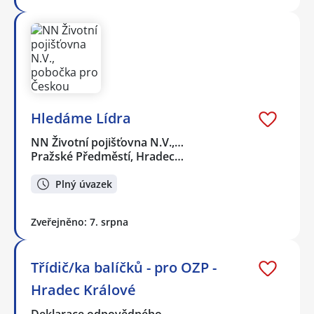
Hledáme Lídra
NN Životní pojišťovna N.V.,…
Pražské Předměstí, Hradec…
Plný úvazek
Zveřejněno: 7. srpna
Třídič/ka balíčků - pro OZP -
Hradec Králové
Deklarace odpovědného…