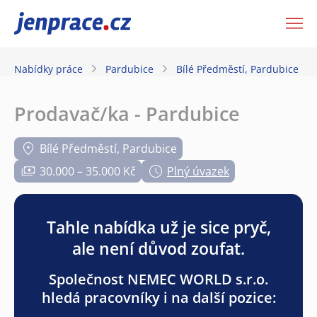
JenPráce.cz
Nabídky práce
Pardubice
Bílé Předměstí, Pardubice
Prodavač/ka - Pardubice
Bílé Předměstí, Pardubice
30.000 – 35.000 Kč
Plný úvazek
Tahle nabídka už je sice pryč,
ale není důvod zoufat.
Společnost NEMEC WORLD s.r.o.
hledá pracovníky i na další pozice: