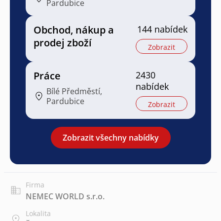
Pardubice
Obchod, nákup a
144 nabídek
prodej zboží
Zobrazit
Práce
2430
nabídek
Bílé Předměstí,
Pardubice
Zobrazit
Zobrazit všechny nabídky
Firma
NEMEC WORLD s.r.o.
Lokalita