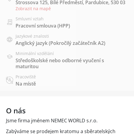
Štrossova 125, Bílé Předměstí, Pardubice, 530 03
Zobrazit na mapě
Smluvní vztah
Pracovní smlouva (HPP)
Jazykové znalosti
Anglický jazyk
(Pokročilý začátečník A2)
Minimální vzdělání
Středoškolské nebo odborné vyučení s
maturitou
Pracoviště
Na místě
O nás
Jsme firma jménem NEMEC WORLD s.r.o.
Zabýváme se prodejem kratomu a sběratelských