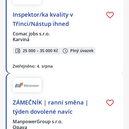
Inspektor/ka kvality v
Třinci/Nástup ihned
Comac jobs s.r.o.
Karviná
25 000 – 35 000 Kč
Plný úvazek
Zveřejněno: 4. srpna
ZÁMEČNÍK | ranní směna |
týden dovolené navíc
ManpowerGroup s.r.o.
Opava