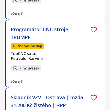
Plný úvazek
včerejší
Programátor CNC stroje
TRUMPF
Nutně vás hledají
TopCNC s.r.o.
Petřvald, Karviná
Plný úvazek
včerejší
Skladník VZV – Ostrava | mzda
31.200 Kč čistého | HPP