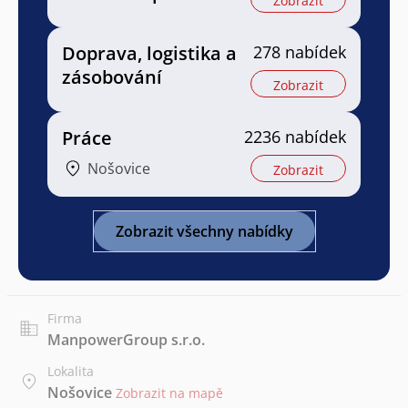
Zobrazit
Doprava, logistika a
278 nabídek
zásobování
Zobrazit
Práce
2236 nabídek
Nošovice
Zobrazit
Zobrazit všechny nabídky
Firma
ManpowerGroup s.r.o.
Lokalita
Nošovice
Zobrazit na mapě