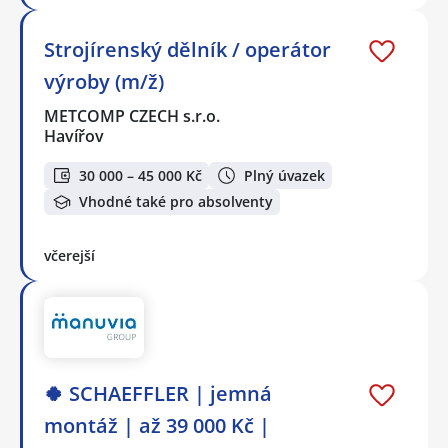
Strojírenský dělník / operátor
výroby (m/ž)
METCOMP CZECH s.r.o.
Havířov
30 000 – 45 000 Kč
Plný úvazek
Vhodné také pro absolventy
včerejší
🍀 SCHAEFFLER | jemná
montáž | až 39 000 Kč |