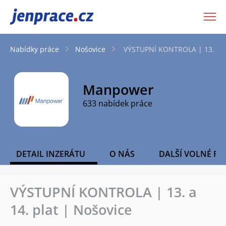
JenPráce.cz
Nabídky práce
Nošovice
VÝSTUPNÍ KONTROLA | 13. a 14
Manpower
633 nabídek práce
DETAIL INZERÁTU
O NÁS
DALŠÍ VOLNÉ PO
VÝSTUPNÍ KONTROLA | 13. a
14. plat | Nošovice