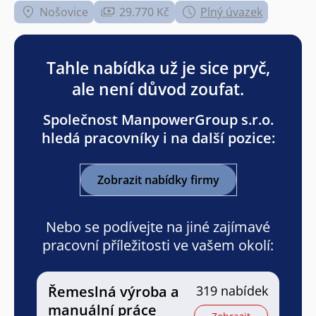
Nošovice
29.770 Kč
Plný úvazek
Tahle nabídka už je sice pryč,
ale není důvod zoufat.
Společnost ManpowerGroup s.r.o.
hledá pracovníky i na další pozice:
Zobrazit nabídky firmy
Nebo se podívejte na jiné zajímavé
pracovní příležitosti ve vašem okolí:
Řemeslná výroba a
319 nabídek
manuální práce