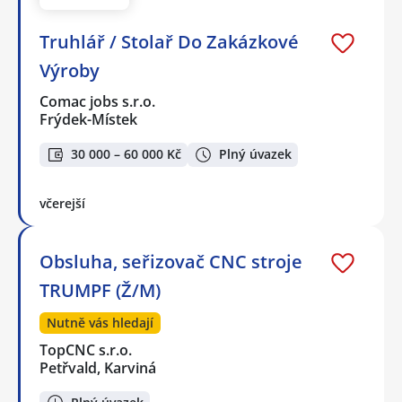
Truhlář / Stolař Do Zakázkové
Výroby
Comac jobs s.r.o.
Frýdek-Místek
30 000 – 60 000 Kč
Plný úvazek
včerejší
Obsluha, seřizovač CNC stroje
TRUMPF (Ž/M)
Nutně vás hledají
TopCNC s.r.o.
Petřvald, Karviná