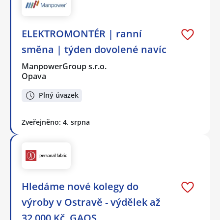
ELEKTROMONTÉR | ranní
směna | týden dovolené navíc
ManpowerGroup s.r.o.
Opava
Plný úvazek
Zveřejněno: 4. srpna
Hledáme nové kolegy do
výroby v Ostravě - výdělek až
32 000 Kč, GAOS