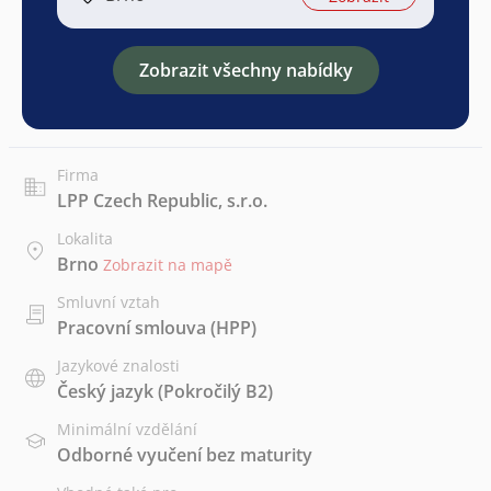
Zobrazit všechny nabídky
Firma
LPP Czech Republic, s.r.o.
Lokalita
Brno
Zobrazit na mapě
Smluvní vztah
Pracovní smlouva (HPP)
Jazykové znalosti
Český jazyk
(Pokročilý B2)
Minimální vzdělání
Odborné vyučení bez maturity