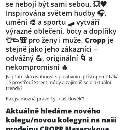
se nebojí být sami sebou. 💥🖤
Inspirována světem hudby 🎧,
umění 🎨 a sportu 🛹 vytváří
výrazné oblečení, boty a doplňky
👕👟🎒 pro ženy i muže.
Cropp
je
stejně jako jeho zákazníci –
odvážný 💪, originální 🌀 a
nekompromisní 🔥
Jsi přátelská osobnost s pozitivním přístupem? Láká
Tě prostředí Street módy a zajímáš se o aktuální
trendy?
Pak jsi možná právě Ty „náš člověk“!
Aktuálně hledáme nového
kolegu/novou kolegyni na naši
prodejnu CROPP Masarykova,