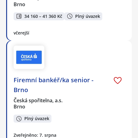
Brno
34 160 – 41 360 Kč
Plný úvazek
včerejší
Firemní bankéř/ka senior -
Brno
Česká spořitelna, a.s.
Brno
Plný úvazek
Zveřejněno: 7. srpna