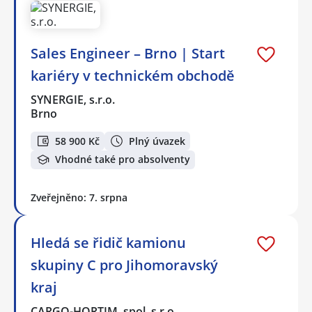
Sales Engineer – Brno | Start
kariéry v technickém obchodě
SYNERGIE, s.r.o.
Brno
58 900 Kč
Plný úvazek
Vhodné také pro absolventy
Zveřejněno: 7. srpna
Hledá se řidič kamionu
skupiny C pro Jihomoravský
kraj
CARGO-HORTIM, spol. s r.o.