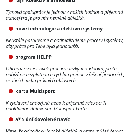
fajn kolektiv a atmosféru
Týmová spolupráce je jednou z našich hodnot a příjemná
atmosféra je pro nás neméně důležitá.
nové technologie a efektivní systémy
Neustále posouváme a optimalizujeme procesy i systémy,
aby práce pro Tebe byla jednodušší.
program HELPP
Občas v životě člověk prochází těžkým obdobím, proto
nabízíme bezplatnou a rychlou pomoc v řešení finančních,
osobních nebo právních oblastech.
kartu Multisport
K vyplavení endorfinů nebo k příjemné relaxaci Ti
nabídneme dotovanou Multisport kartu.
až 5 dní dovolené navíc
Víme, že odpočinek je také důležitý, a proto můžeš čerpat