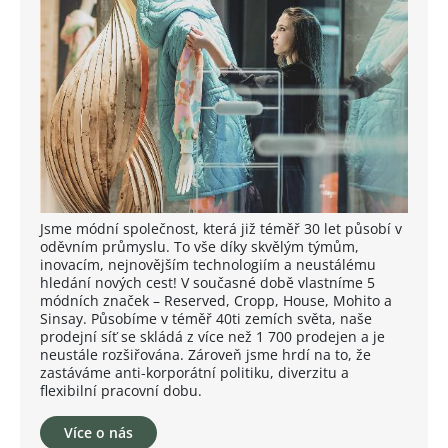
Jsme módní společnost, která již téměř 30 let působí v
oděvním průmyslu. To vše díky skvělým týmům,
inovacím, nejnovějším technologiím a neustálému
hledání nových cest! V současné době vlastníme 5
módních značek – Reserved, Cropp, House, Mohito a
Sinsay. Působíme v téměř 40ti zemích světa, naše
prodejní síť se skládá z více než 1 700 prodejen a je
neustále rozšiřována. Zároveň jsme hrdí na to, že
zastáváme anti-korporátní politiku, diverzitu a
flexibilní pracovní dobu.
Více o nás