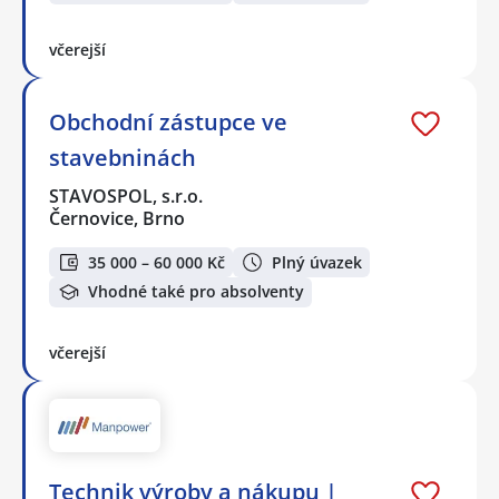
včerejší
Obchodní zástupce ve
stavebninách
STAVOSPOL, s.r.o.
Černovice, Brno
35 000 – 60 000 Kč
Plný úvazek
Vhodné také pro absolventy
včerejší
Technik výroby a nákupu |