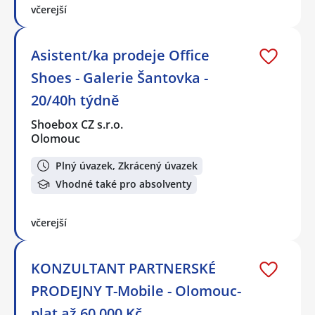
včerejší
Asistent/ka prodeje Office
Shoes - Galerie Šantovka -
20/40h týdně
Shoebox CZ s.r.o.
Olomouc
Plný úvazek, Zkrácený úvazek
Vhodné také pro absolventy
včerejší
KONZULTANT PARTNERSKÉ
PRODEJNY T-Mobile - Olomouc-
plat až 60.000 Kč