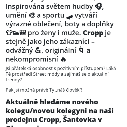
Inspirována světem hudby 🎧,
umění 🎨 a sportu 🛹 vytváří
výrazné oblečení, boty a doplňky
👕👟🎒 pro ženy i muže.
Cropp
je
stejně jako jeho zákazníci –
odvážný 💪, originální 🌀 a
nekompromisní 🔥
Jsi přátelská osobnost s pozitivním přístupem? Láká
Tě prostředí Street módy a zajímáš se o aktuální
trendy?
Pak jsi možná právě Ty „náš člověk“!
Aktuálně hledáme nového
kolegu/novou kolegyni na naši
prodejnu Cropp, Šantovka v