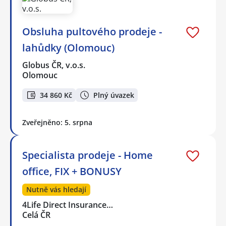
Obsluha pultového prodeje -
lahůdky (Olomouc)
Globus ČR, v.o.s.
Olomouc
34 860 Kč
Plný úvazek
Zveřejněno: 5. srpna
Specialista prodeje - Home
office, FIX + BONUSY
Nutně vás hledají
4Life Direct Insurance…
Celá ČR