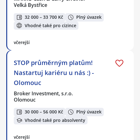
Velká Bystřice
32 000 – 33 700 Kč
Plný úvazek
Vhodné také pro cizince
včerejší
STOP průměrným platům!
Nastartuj kariéru u nás :) -
Olomouc
Broker Investment, s.r.o.
Olomouc
30 000 – 56 000 Kč
Plný úvazek
Vhodné také pro absolventy
včerejší