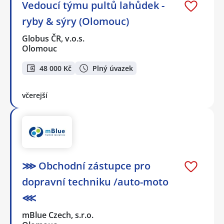
Vedoucí týmu pultů lahůdek -
ryby & sýry (Olomouc)
Globus ČR, v.o.s.
Olomouc
48 000 Kč
Plný úvazek
včerejší
⋙ Obchodní zástupce pro
dopravní techniku /auto-moto
⋘
mBlue Czech, s.r.o.