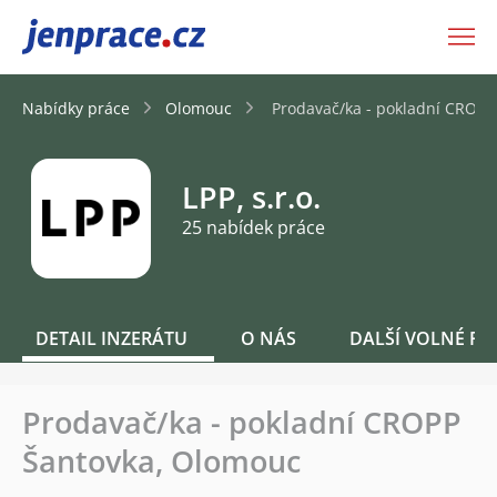
JenPráce.cz
Nabídky práce
Olomouc
Prodavač/ka - pokladní CROPP
LPP, s.r.o.
25 nabídek práce
DETAIL INZERÁTU
O NÁS
DALŠÍ VOLNÉ PO
Prodavač/ka - pokladní CROPP
Šantovka, Olomouc