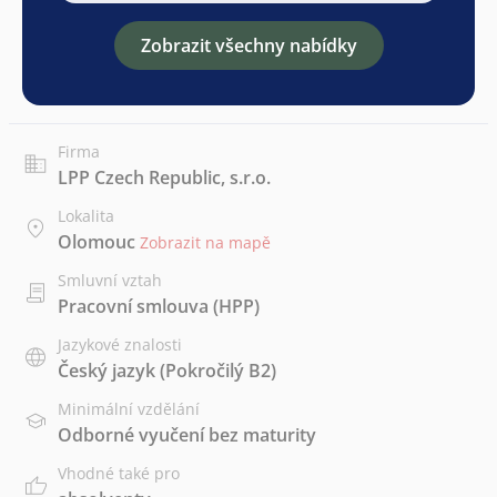
Zobrazit všechny nabídky
Firma
LPP Czech Republic, s.r.o.
Lokalita
Olomouc
Zobrazit na mapě
Smluvní vztah
Pracovní smlouva (HPP)
Jazykové znalosti
Český jazyk
(Pokročilý B2)
Minimální vzdělání
Odborné vyučení bez maturity
Vhodné také pro