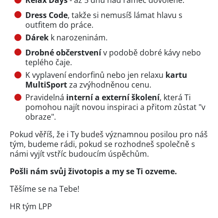
Relax Days
- až 5 dnů nad rámec dovolené.
Dress Code
, takže si nemusíš lámat hlavu s
outfitem do práce.
Dárek
k narozeninám.
Drobné občerstvení
v podobě dobré kávy nebo
teplého čaje.
K vyplavení endorfinů nebo jen relaxu
kartu
MultiSport
za zvýhodněnou cenu.
Pravidelná
interní a externí školení
, která Ti
pomohou najít novou inspiraci a přitom zůstat "v
obraze".
Pokud věříš, že i Ty budeš významnou posilou pro náš
tým, budeme rádi, pokud se rozhodneš společně s
námi vyjít vstříc budoucím úspěchům.
Pošli nám svůj životopis a my se Ti ozveme.
Těšíme se na Tebe!
HR tým LPP