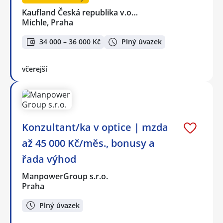
Kaufland Česká republika v.o…
Michle, Praha
34 000 – 36 000 Kč
Plný úvazek
včerejší
Konzultant/ka v optice | mzda
až 45 000 Kč/měs., bonusy a
řada výhod
ManpowerGroup s.r.o.
Praha
Plný úvazek