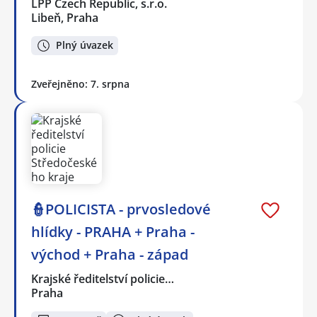
LPP Czech Republic, s.r.o.
Libeň, Praha
Plný úvazek
Zveřejněno: 7. srpna
👮POLICISTA - prvosledové
hlídky - PRAHA + Praha -
východ + Praha - západ
Krajské ředitelství policie…
Praha