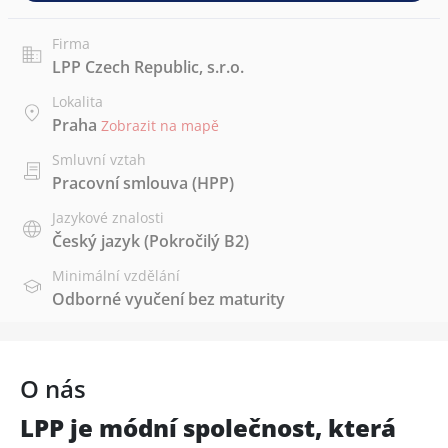
Firma
LPP Czech Republic, s.r.o.
Lokalita
Praha
Zobrazit na mapě
Smluvní vztah
Pracovní smlouva (HPP)
Jazykové znalosti
Český jazyk
(Pokročilý B2)
Minimální vzdělání
Odborné vyučení bez maturity
O nás
LPP je módní společnost, která