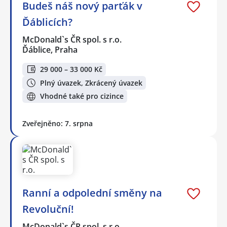
Budeš náš nový parťák v
Ďáblicích?
McDonald`s ČR spol. s r.o.
Ďáblice, Praha
29 000 – 33 000 Kč
Plný úvazek, Zkrácený úvazek
Vhodné také pro cizince
Zveřejněno: 7. srpna
Ranní a odpolední směny na
Revoluční!
McDonald`s ČR spol. s r.o.