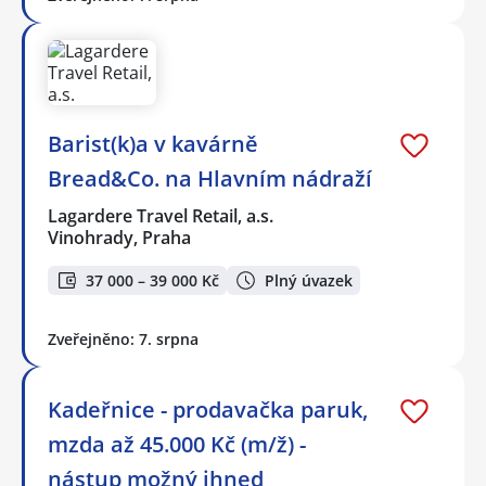
Barist(k)a v kavárně
Bread&Co. na Hlavním nádraží
Lagardere Travel Retail, a.s.
Vinohrady, Praha
37 000 – 39 000 Kč
Plný úvazek
Zveřejněno: 7. srpna
Kadeřnice - prodavačka paruk,
mzda až 45.000 Kč (m/ž) -
nástup možný ihned