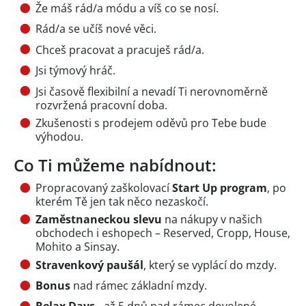
Že máš rád/a módu a víš co se nosí.
Rád/a se učíš nové věci.
Chceš pracovat a pracuješ rád/a.
Jsi týmový hráč.
Jsi časově flexibilní a nevadí Ti nerovnoměrně
rozvržená pracovní doba.
Zkušenosti s prodejem oděvů pro Tebe bude
výhodou.
Co Ti můžeme nabídnout:
Propracovaný zaškolovací
Start Up program
, po
kterém Tě jen tak něco nezaskočí.
Zaměstnaneckou slevu
na nákupy v našich
obchodech i eshopech – Reserved, Cropp, House,
Mohito a Sinsay.
Stravenkový paušál
, který se vyplácí do mzdy.
Bonus
nad rámec základní mzdy.