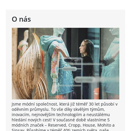
O nás
Jsme módní společnost, která již téměř 30 let působí v
oděvním průmyslu. To vše díky skvělým týmům,
inovacím, nejnovějším technologiím a neustálému
hledání nových cest! V současné době vlastníme 5
módních značek – Reserved, Cropp, House, Mohito a
Sinsay. Působíme v téměř 40ti zemích světa, naše