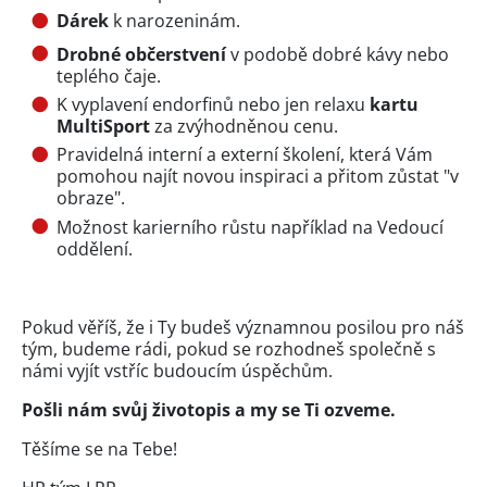
Dárek
k narozeninám.
Drobné občerstvení
v podobě dobré kávy nebo
teplého čaje.
K vyplavení endorfinů nebo jen relaxu
kartu
MultiSport
za zvýhodněnou cenu.
Pravidelná interní a externí školení, která Vám
pomohou najít novou inspiraci a přitom zůstat "v
obraze".
Možnost karierního růstu například na Vedoucí
oddělení.
Pokud věříš, že i Ty budeš významnou posilou pro náš
tým, budeme rádi, pokud se rozhodneš společně s
námi vyjít vstříc budoucím úspěchům.
Pošli nám svůj životopis a my se Ti ozveme.
Těšíme se na Tebe!