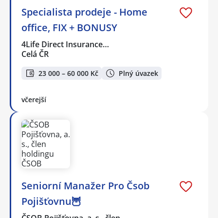
Specialista prodeje - Home
office, FIX + BONUSY
4Life Direct Insurance…
Celá ČR
23 000 – 60 000 Kč
Plný úvazek
včerejší
Seniorní Manažer Pro Čsob
Pojišťovnu🦉