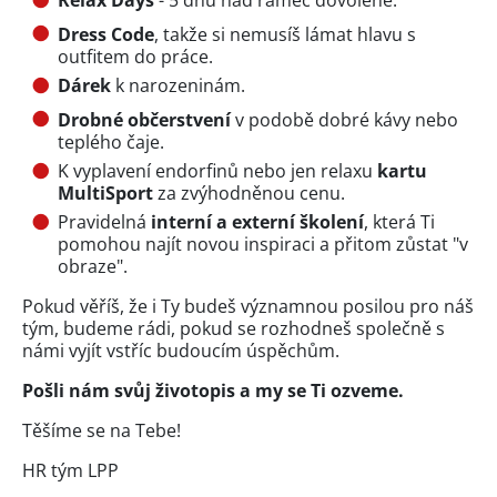
Relax Days
- 5 dnů nad rámec dovolené.
Dress Code
, takže si nemusíš lámat hlavu s
outfitem do práce.
Dárek
k narozeninám.
Drobné občerstvení
v podobě dobré kávy nebo
teplého čaje.
K vyplavení endorfinů nebo jen relaxu
kartu
MultiSport
za zvýhodněnou cenu.
Pravidelná
interní a externí školení
, která Ti
pomohou najít novou inspiraci a přitom zůstat "v
obraze".
Pokud věříš, že i Ty budeš významnou posilou pro náš
tým, budeme rádi, pokud se rozhodneš společně s
námi vyjít vstříc budoucím úspěchům.
Pošli nám svůj životopis a my se Ti ozveme.
Těšíme se na Tebe!
HR tým LPP