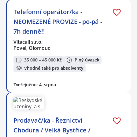
Telefonní operátor/ka -
NEOMEZENÉ PROVIZE - po-pá -
7h denně!!
Vitacall s.r.o.
Povel, Olomouc
35 000 – 45 000 Kč
Plný úvazek
Vhodné také pro absolventy
Zveřejněno: 4. srpna
Prodavač/ka - Řeznictví
Chodura / Velká Bystřice /