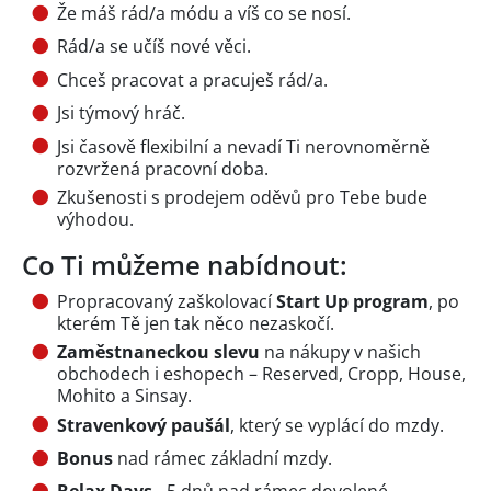
Že máš rád/a módu a víš co se nosí.
Rád/a se učíš nové věci.
Chceš pracovat a pracuješ rád/a.
Jsi týmový hráč.
Jsi časově flexibilní a nevadí Ti nerovnoměrně
rozvržená pracovní doba.
Zkušenosti s prodejem oděvů pro Tebe bude
výhodou.
Co Ti můžeme nabídnout:
Propracovaný zaškolovací
Start Up program
, po
kterém Tě jen tak něco nezaskočí.
Zaměstnaneckou slevu
na nákupy v našich
obchodech i eshopech – Reserved, Cropp, House,
Mohito a Sinsay.
Stravenkový paušál
, který se vyplácí do mzdy.
Bonus
nad rámec základní mzdy.