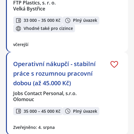
FTP Plastics, s. r. o.
Velká Bystřice
33 000 – 35 000 Kč
Plný úvazek
Vhodné také pro cizince
včerejší
Operativní nákupčí - stabilní
práce s rozumnou pracovní
dobou (až 45.000 Kč)
Jobs Contact Personal, s.r.o.
Olomouc
35 000 – 45 000 Kč
Plný úvazek
Zveřejněno: 4. srpna