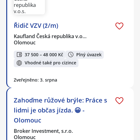
Řidič VZV (ž/m)
Kaufland Česká republika v.o…
Olomouc
37 500 – 48 000 Kč
Plný úvazek
Vhodné také pro cizince
Zveřejněno: 3. srpna
Zahoďme růžové brýle: Práce s
lidmi je občas jízda. 😀 -
Olomouc
Broker Investment, s.r.o.
Olomouc