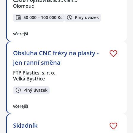
ČSOB Pojišťovna, a. s., člen…
Olomouc
50 000 – 100 000 Kč
Plný úvazek
včerejší
Obsluha CNC frézy na plasty -
jen ranní směna
FTP Plastics, s. r. o.
Velká Bystřice
Plný úvazek
včerejší
Skladník