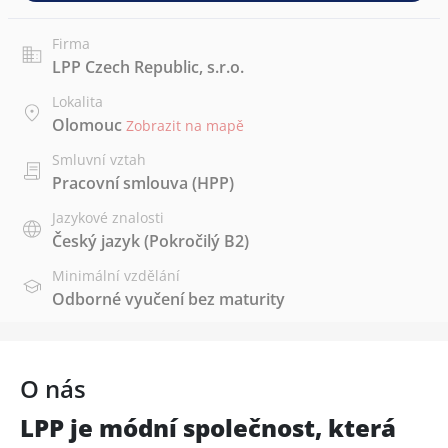
Firma
LPP Czech Republic, s.r.o.
Lokalita
Olomouc
Zobrazit na mapě
Smluvní vztah
Pracovní smlouva (HPP)
Jazykové znalosti
Český jazyk
(Pokročilý B2)
Minimální vzdělání
Odborné vyučení bez maturity
O nás
LPP je módní společnost, která