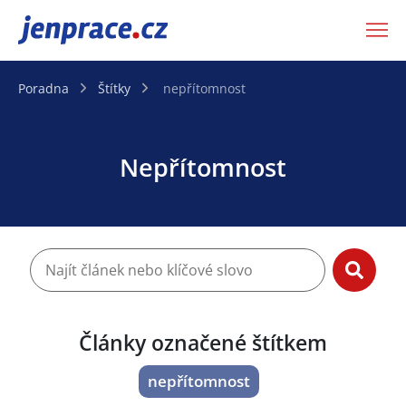
JenPráce.cz
Poradna
Štítky
nepřítomnost
Nepřítomnost
Články označené štítkem
nepřítomnost