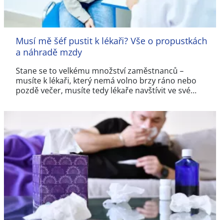
Musí mě šéf pustit k lékaři? Vše o propustkách
a náhradě mzdy
Stane se to velkému množství zaměstnanců –⁠
musíte k lékaři, který nemá volno brzy ráno nebo
pozdě večer, musíte tedy lékaře navštívit ve své…