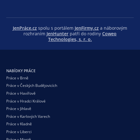
JenPráce.cz
spolu s portálem
JenFirmy.cz
a náborovým
rozhraním
JenHunter
patří do rodiny
Coweo
Technologies, s. r. o.
NABÍDKY PRÁCE
Práce v Brně
Práce v Českých Budějovicích
Práce v Havířově
Práce v Hradci Králové
Práce v Jihlavě
Práce v Karlových Varech
Práce v Kladně
Práce v Liberci
Práce v Mostě