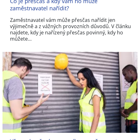
Co je přesčas a kdy vám ho může
zaměstnavatel nařídit?
Zaměstnavatel vám může přesčas nařídit jen
výjimečně a z vážných provozních důvodů. V článku
najdete, kdy je nařízený přesčas povinný, kdy ho
můžete…