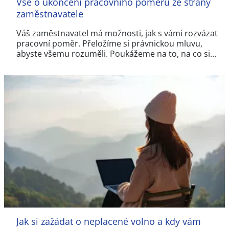
Vše o ukončení pracovního poměru ze strany
zaměstnavatele
Váš zaměstnavatel má možnosti, jak s vámi rozvázat
pracovní poměr. Přeložíme si právnickou mluvu,
abyste všemu rozuměli. Poukážeme na to, na co si…
Jak si zažádat o neplacené volno a kdy vám