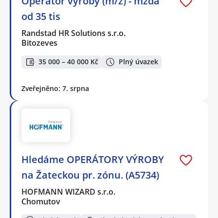
Operátor výroby (m/ž) - mzda
od 35 tis
Randstad HR Solutions s.r.o.
Bitozeves
35 000 – 40 000 Kč
Plný úvazek
Zveřejněno: 7. srpna
Hledáme OPERÁTORY VÝROBY
na Žateckou pr. zónu. (A5734)
HOFMANN WIZARD s.r.o.
Chomutov