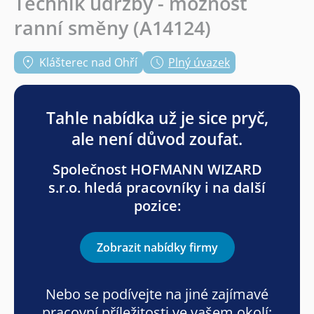
Technik údržby - možnost
ranní směny (A14124)
Klášterec nad Ohří
Plný úvazek
Tahle nabídka už je sice pryč,
ale není důvod zoufat.
Společnost HOFMANN WIZARD
s.r.o. hledá pracovníky i na další
pozice:
Zobrazit nabídky firmy
Nebo se podívejte na jiné zajímavé
pracovní příležitosti ve vašem okolí: