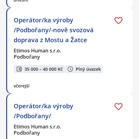
Operátor/ka výroby
/Podbořany/-nově svozová
doprava z Mostu a Žatce
Etimos Human s.r.o.
Podbořany
35 000 – 40 000 Kč
Plný úvazek
včerejší
Operátor/ka výroby
/Podbořany/
Etimos Human s.r.o.
Podbořany