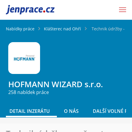
JenPráce.cz
Nabídky práce
Klášterec nad Ohří
Technik údržby - mo
HOFMANN WIZARD s.r.o.
258 nabídek práce
DETAIL INZERÁTU
O NÁS
DALŠÍ VOLNÉ PO