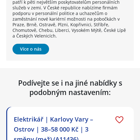
patří k pěti největším poskytovatelům personálních
služeb v zemi. V České republice nabízíme firmám
podporu v personální politice a uchazečům o
zaměstnání nové kariérní možnosti na pobočkách v
Praze, Brně, Ostravě, Plzni, Kopřivnici, Stříbře,
Chomutově, Chebu, Liberci, Vysokém Mýtě, České Lípě
a Českých Velenicích.
Více o nás
Podívejte se i na jiné nabídky s
podobným nastavením:
Elektrikář | Karlovy Vary –
Ostrov | 38–58 000 Kč | 3
směny (m+ž) (A11436)