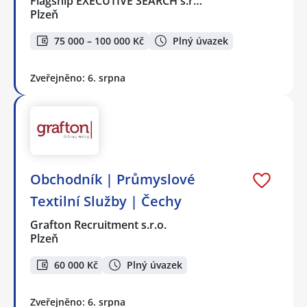
Flagship EXECUTIVE SEARCH s.r…
Plzeň
75 000 – 100 000 Kč
Plný úvazek
Zveřejněno: 6. srpna
Obchodník | Průmyslové
Textilní Služby | Čechy
Grafton Recruitment s.r.o.
Plzeň
60 000 Kč
Plný úvazek
Zveřejněno: 6. srpna