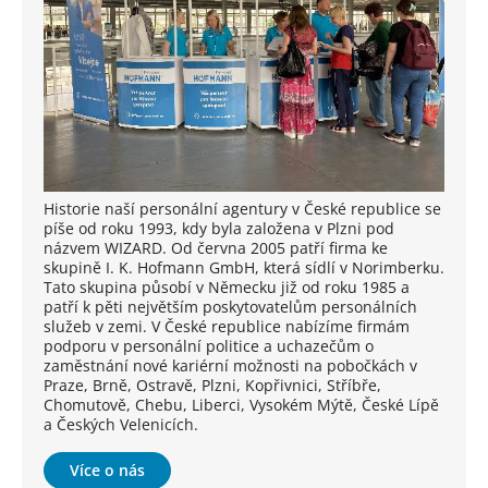
Historie naší personální agentury v České republice se
píše od roku 1993, kdy byla založena v Plzni pod
názvem WIZARD. Od června 2005 patří firma ke
skupině I. K. Hofmann GmbH, která sídlí v Norimberku.
Tato skupina působí v Německu již od roku 1985 a
patří k pěti největším poskytovatelům personálních
služeb v zemi. V České republice nabízíme firmám
podporu v personální politice a uchazečům o
zaměstnání nové kariérní možnosti na pobočkách v
Praze, Brně, Ostravě, Plzni, Kopřivnici, Stříbře,
Chomutově, Chebu, Liberci, Vysokém Mýtě, České Lípě
a Českých Velenicích.
Více o nás