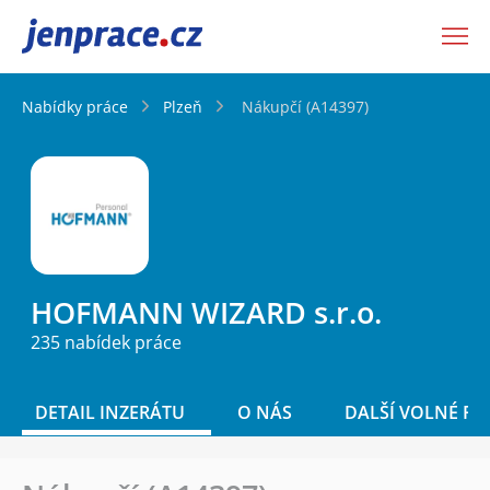
JenPráce.cz
Nabídky práce
Plzeň
Nákupčí (A14397)
HOFMANN WIZARD s.r.o.
235 nabídek práce
DETAIL INZERÁTU
O NÁS
DALŠÍ VOLNÉ PO