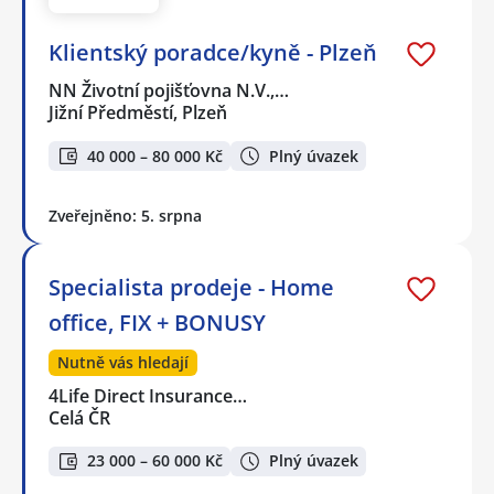
Klientský poradce/kyně - Plzeň
NN Životní pojišťovna N.V.,…
Jižní Předměstí, Plzeň
40 000 – 80 000 Kč
Plný úvazek
Zveřejněno: 5. srpna
Specialista prodeje - Home
office, FIX + BONUSY
Nutně vás hledají
4Life Direct Insurance…
Celá ČR
23 000 – 60 000 Kč
Plný úvazek