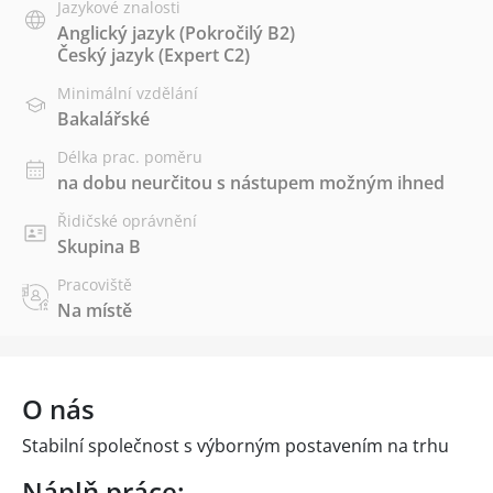
Jazykové znalosti
Anglický jazyk
(Pokročilý B2)
Český jazyk
(Expert C2)
Minimální vzdělání
Bakalářské
Délka prac. poměru
na dobu neurčitou s nástupem možným ihned
Řidičské oprávnění
Skupina B
Pracoviště
Na místě
O nás
Stabilní společnost s výborným postavením na trhu
Náplň práce: