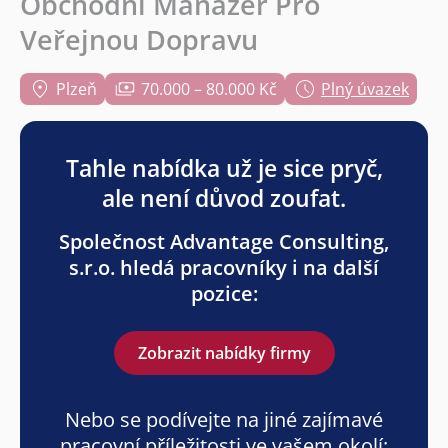
Obchodní Manažer Pro
Veřejnou Dopravu
Plzeň
70.000 – 80.000 Kč
Plný úvazek
Tahle nabídka už je sice pryč,
ale není důvod zoufat.
Společnost Advantage Consulting,
s.r.o. hledá pracovníky i na další
pozice:
Zobrazit nabídky firmy
Nebo se podívejte na jiné zajímavé
pracovní příležitosti ve vašem okolí: