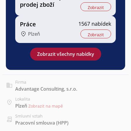
prodej zboží
Zobrazit
Práce
1567 nabídek
Plzeň
Zobrazit
Zobrazit všechny nabídky
Firma
Advantage Consulting, s.r.o.
Lokalita
Plzeň
Zobrazit na mapě
Smluvní vztah
Pracovní smlouva (HPP)