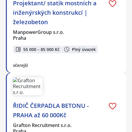
Projektant/ statik mostních a
inženýrských konstrukcí |
železobeton
ManpowerGroup s.r.o.
Praha
55 000 – 85 000 Kč
Plný úvazek
včerejší
ŘIDIČ ČERPADLA BETONU -
PRAHA až 60 000Kč
Grafton Recruitment s.r.o.
Praha