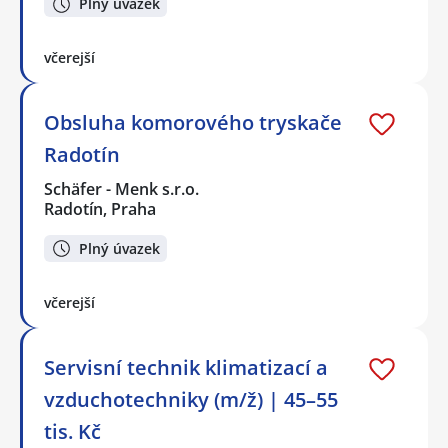
Plný úvazek
včerejší
Obsluha komorového tryskače
Radotín
Schäfer - Menk s.r.o.
Radotín, Praha
Plný úvazek
včerejší
Servisní technik klimatizací a
vzduchotechniky (m/ž) | 45–55
tis. Kč