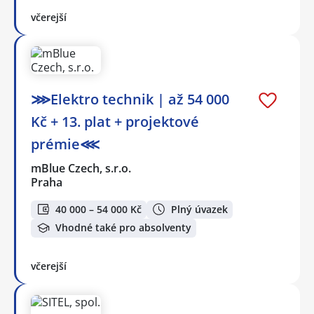
včerejší
⋙Elektro technik | až 54 000
Kč + 13. plat + projektové
prémie⋘
mBlue Czech, s.r.o.
Praha
40 000 – 54 000 Kč
Plný úvazek
Vhodné také pro absolventy
včerejší