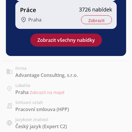
Práce
3726 nabídek
Praha
Zobrazit
Zobrazit všechny nabídky
Firma
Advantage Consulting, s.r.o.
Lokalita
Praha
Zobrazit na mapě
Smluvní vztah
Pracovní smlouva (HPP)
Jazykové znalosti
Český jazyk
(Expert C2)