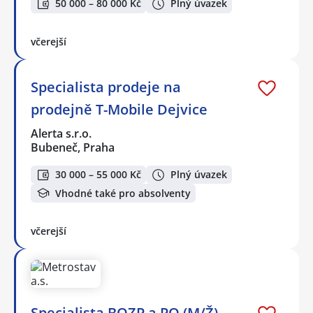
50 000 – 80 000 Kč
Plný úvazek
včerejší
Specialista prodeje na
prodejně T-Mobile Dejvice
Alerta s.r.o.
Bubeneč, Praha
30 000 – 55 000 Kč
Plný úvazek
Vhodné také pro absolventy
včerejší
Specialista BOZP a PO (M/Ž)