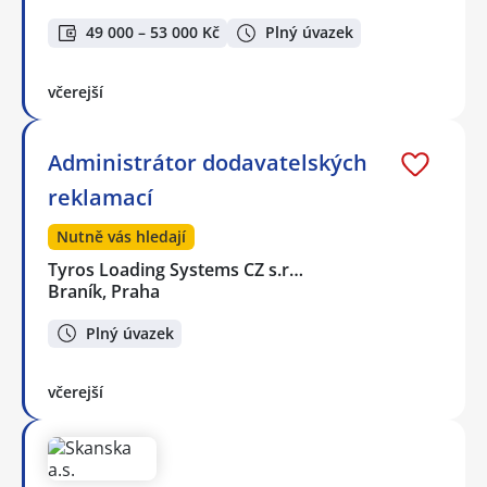
49 000 – 53 000 Kč
Plný úvazek
včerejší
Administrátor dodavatelských
reklamací
Nutně vás hledají
Tyros Loading Systems CZ s.r…
Braník, Praha
Plný úvazek
včerejší