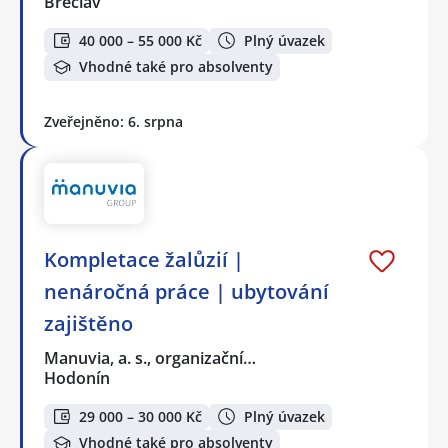
Břeclav
40 000 – 55 000 Kč
Plný úvazek
Vhodné také pro absolventy
Zveřejněno: 6. srpna
Kompletace žalůzií |
nenáročná práce | ubytování
zajištěno
Manuvia, a. s., organizační…
Hodonín
29 000 – 30 000 Kč
Plný úvazek
Vhodné také pro absolventy