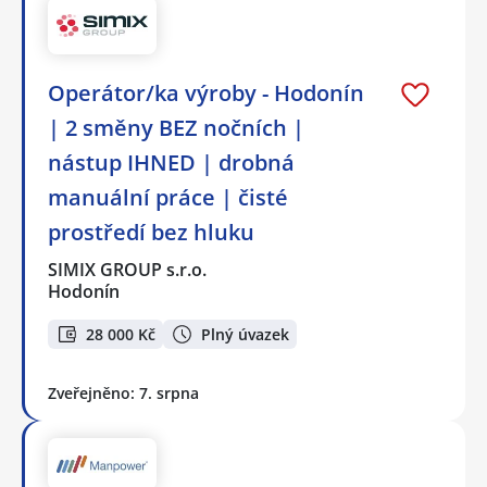
Operátor/ka výroby - Hodonín
| 2 směny BEZ nočních |
nástup IHNED | drobná
manuální práce | čisté
prostředí bez hluku
SIMIX GROUP s.r.o.
Hodonín
28 000 Kč
Plný úvazek
Zveřejněno: 7. srpna