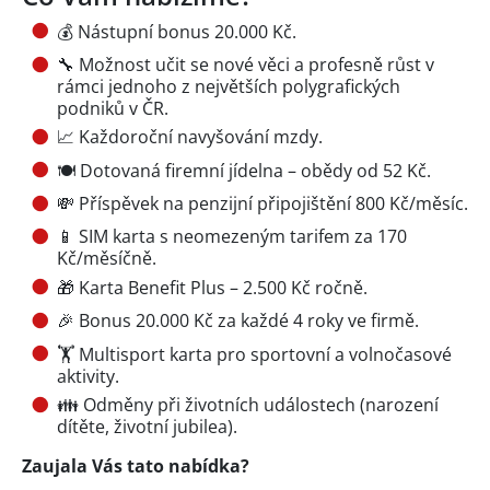
💰 Nástupní bonus 20.000 Kč.
🔧 Možnost učit se nové věci a profesně růst v
rámci jednoho z největších polygrafických
podniků v ČR.
📈 Každoroční navyšování mzdy.
🍽️ Dotovaná firemní jídelna – obědy od 52 Kč.
💸 Příspěvek na penzijní připojištění 800 Kč/měsíc.
📱 SIM karta s neomezeným tarifem za 170
Kč/měsíčně.
🎁 Karta Benefit Plus – 2.500 Kč ročně.
🎉 Bonus 20.000 Kč za každé 4 roky ve firmě.
🏋️ Multisport karta pro sportovní a volnočasové
aktivity.
👪 Odměny při životních událostech (narození
dítěte, životní jubilea).
Zaujala Vás tato nabídka?