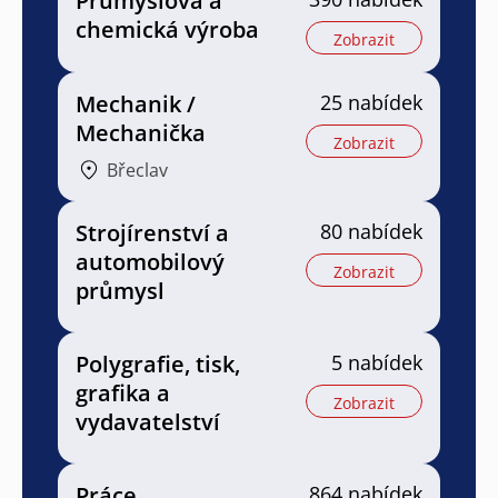
Průmyslová a
chemická výroba
Zobrazit
Mechanik /
25 nabídek
Mechanička
Zobrazit
Břeclav
Strojírenství a
80 nabídek
automobilový
Zobrazit
průmysl
Polygrafie, tisk,
5 nabídek
grafika a
Zobrazit
vydavatelství
Práce
864 nabídek