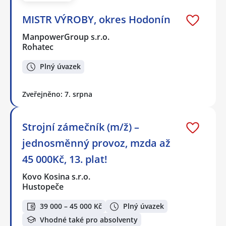
MISTR VÝROBY, okres Hodonín
ManpowerGroup s.r.o.
Rohatec
Plný úvazek
Zveřejněno: 7. srpna
Strojní zámečník (m/ž) –
jednosměnný provoz, mzda až
45 000Kč, 13. plat!
Kovo Kosina s.r.o.
Hustopeče
39 000 – 45 000 Kč
Plný úvazek
Vhodné také pro absolventy