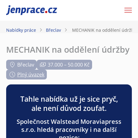
JenPráce.cz
Nabídky práce
Břeclav
MECHANIK na oddělení údržby
MECHANIK na oddělení údržby
Břeclav
37.000 – 50.000 Kč
Plný úvazek
Tahle nabídka už je sice pryč,
ale není důvod zoufat.
Společnost Walstead Moraviapress
s.r.o. hledá pracovníky i na další
pozice: