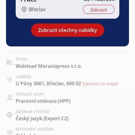
Břeclav
Zobrazit
Zobrazit všechny nabídky
Firma
Walstead Moraviapress s.r.o.
Lokalita
U Póny 3061, Břeclav, 690 02
Zobrazit na mapě
Smluvní vztah
Pracovní smlouva (HPP)
Jazykové znalosti
Český jazyk
(Expert C2)
Minimální vzdělání