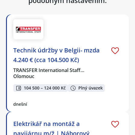
podobným nastavením:
Technik údržby v Belgii- mzda
4.240 € (cca 104.500 Kč)
TRANSFER International Staff…
Olomouc
104 500 – 124 000 Kč
Plný úvazek
dnešní
Elektrikář na montáž a
navijárnu m/ž | Náborový