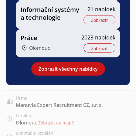
Informační systémy
21 nabídek
a technologie
Zobrazit
Práce
2023 nabídek
Olomouc
Zobrazit
Zobrazit všechny nabídky
Firma
Manuvia Expert Recruitment CZ, s.r.o.
Lokalita
Olomouc
Zobrazit na mapě
Minimální vzdělání