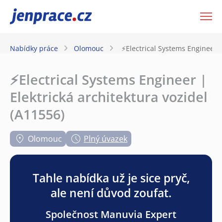
JenPráce.cz
Nabídky práce
Olomouc
⚡Electrical Systems Engineer |
⚡Electrical Systems Engineer |
Elektrická architektura vozidel
(A11556)
Olomouc
Plný úvazek
Tahle nabídka už je sice pryč,
ale není důvod zoufat.
Společnost Manuvia Expert