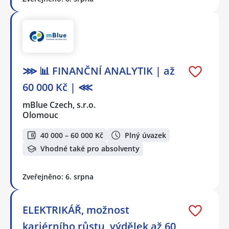
⋙ 📊 FINANČNÍ ANALYTIK | až
60 000 Kč | ⋘
mBlue Czech, s.r.o.
Olomouc
40 000 – 60 000 Kč
Plný úvazek
Vhodné také pro absolventy
Zveřejněno: 6. srpna
ELEKTRIKÁŘ, možnost
kariérního růstu, výdělek až 60