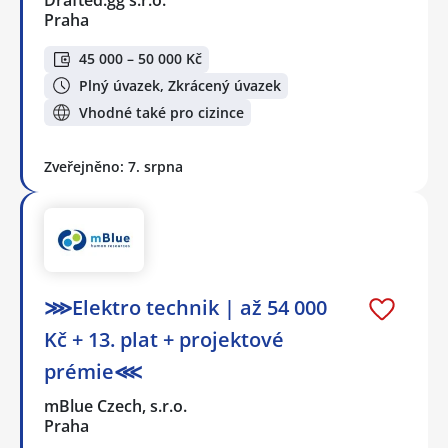
Drafted.gg s.r.o.
Praha
45 000 – 50 000 Kč
Plný úvazek, Zkrácený úvazek
Vhodné také pro cizince
Zveřejněno: 7. srpna
⋙Elektro technik | až 54 000
Kč + 13. plat + projektové
prémie⋘
mBlue Czech, s.r.o.
Praha