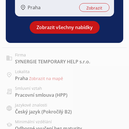
Praha
Zobrazit
Zobrazit všechny nabídky
Firma
SYNERGIE TEMPORARY HELP s.r.o.
Lokalita
Praha
Zobrazit na mapě
Smluvní vztah
Pracovní smlouva (HPP)
Jazykové znalosti
Český jazyk
(Pokročilý B2)
Minimální vzdělání
Odborné vyučení bez maturity