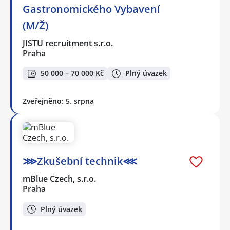
Gastronomického Vybavení
(M/Ž)
JISTU recruitment s.r.o.
Praha
50 000 – 70 000 Kč
Plný úvazek
Zveřejněno: 5. srpna
⋙Zkušební technik⋘
mBlue Czech, s.r.o.
Praha
Plný úvazek