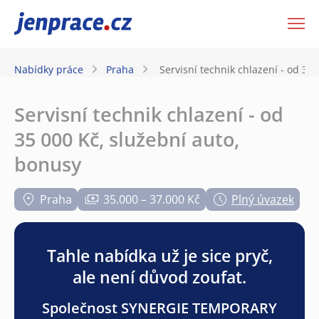
JenPráce.cz
Nabídky práce
Praha
Servisní technik chlazení - od 35
Servisní technik chlazení - od
35 000 Kč, služební auto,
bonusy
Praha
35.000 – 37.000 Kč
Plný úvazek
Tahle nabídka už je sice pryč,
ale není důvod zoufat.
Společnost SYNERGIE TEMPORARY