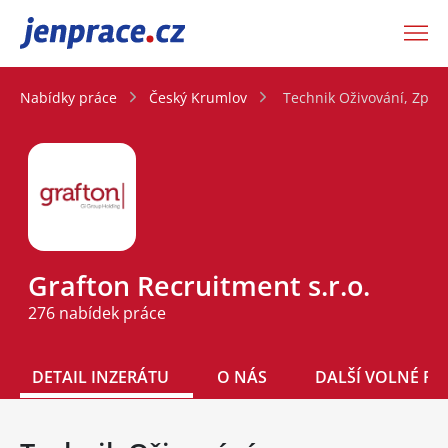
JenPráce.cz
Nabídky práce
Český Krumlov
Technik Oživování, Zpro
Grafton Recruitment s.r.o.
276 nabídek práce
DETAIL INZERÁTU
O NÁS
DALŠÍ VOLNÉ PO