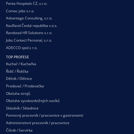
Penta Hospitals CZ, s.r.o.
Comac jobs s.r.o.
Advantage Consulting, s.r.o.
Kaufland Česká republika v.o.s.
Randstad HR Solutions s.r.o.
Jobs Contact Personal, s.r.o.
ADECCO spol.s r.o.
TOP PROFESE
Kuchař / Kuchařka
Řidič / Řidička
Dělník / Dělnice
Prodavač / Prodavačka
Obsluha strojů
Obsluha vysokozdvižných vozíků
Skladník / Skladnice
Pomocný pracovník / pracovnice v gastronomii
Administrativní pracovník / pracovnice
Číšník / Servírka