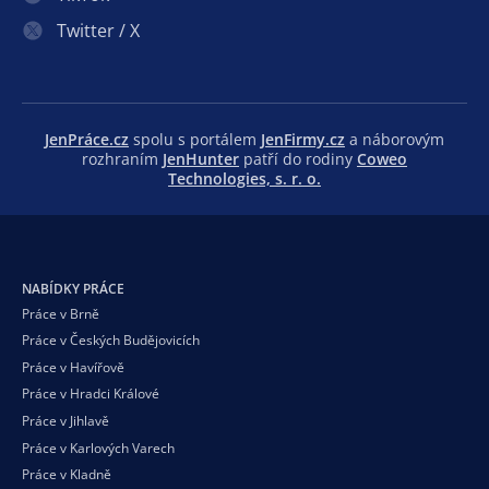
Twitter / X
JenPráce.cz
spolu s portálem
JenFirmy.cz
a náborovým
rozhraním
JenHunter
patří do rodiny
Coweo
Technologies, s. r. o.
NABÍDKY PRÁCE
Práce v Brně
Práce v Českých Budějovicích
Práce v Havířově
Práce v Hradci Králové
Práce v Jihlavě
Práce v Karlových Varech
Práce v Kladně