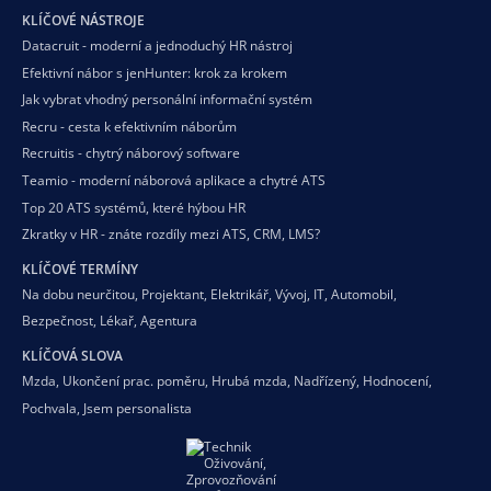
KLÍČOVÉ NÁSTROJE
Datacruit - moderní a jednoduchý HR nástroj
Efektivní nábor s jenHunter: krok za krokem
Jak vybrat vhodný personální informační systém
Recru - cesta k efektivním náborům
Recruitis - chytrý náborový software
Teamio - moderní náborová aplikace a chytré ATS
Top 20 ATS systémů, které hýbou HR
Zkratky v HR - znáte rozdíly mezi ATS, CRM, LMS?
KLÍČOVÉ TERMÍNY
Na dobu neurčitou
,
Projektant
,
Elektrikář
,
Vývoj
,
IT
,
Automobil
,
Bezpečnost
,
Lékař
,
Agentura
KLÍČOVÁ SLOVA
Mzda
,
Ukončení prac. poměru
,
Hrubá mzda
,
Nadřízený
,
Hodnocení
,
Pochvala
,
Jsem personalista