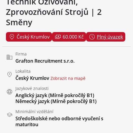
Technik Oživování,
Zprovozňování Strojů | 2
Směny
Český Krumlov
60.000 Kč
Plný úvazek
Firma
Grafton Recruitment s.r.o.
Lokalita
Český Krumlov
Zobrazit na mapě
Jazykové znalosti
Anglický jazyk
(Mírně pokročilý B1)
Německý jazyk
(Mírně pokročilý B1)
Minimální vzdělání
Středoškolské nebo odborné vyučení s
maturitou