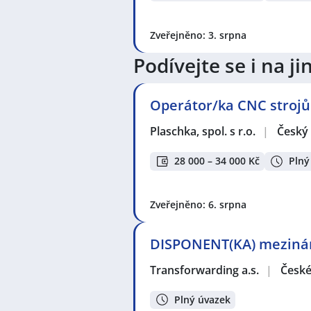
Zveřejněno: 3. srpna
Podívejte se i na 
Operátor/ka CNC strojů
Plaschka, spol. s r.o.
|
Český
28 000 – 34 000 Kč
Plný
Zveřejněno: 6. srpna
DISPONENT(KA) mezináro
Transforwarding a.s.
|
České
Plný úvazek