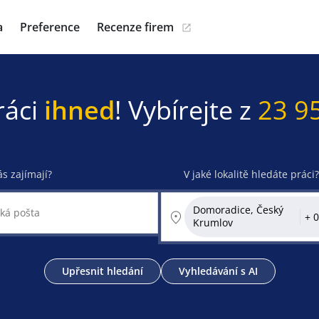
a
Preference
Recenze firem
ráci
ihned
! Vybírejte z
23 9
ás zajímají?
V jaké lokalitě hledáte práci?
Domoradice, Český
Krumlov
Upřesnit hledání
Vyhledávání s AI