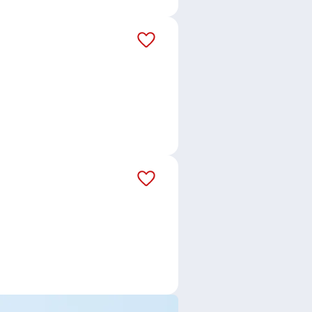
Advantage Consulting, s.r.o.
,
R, v.o.s.
,
mBlue Czech, s.r.o.
,
 s.r.o.
ce
,
Telefonní operátor /
 dopravy
,
Logistik / Logistička
,
istka
,
Finanční poradce /
tka v pojišťovnictví
,
Obsluha lidí
,
Tesařka
,
Zámečník / Zámečnice
,
 / Obráběčka
,
Operátor /
enství
,
Konstruktér /
gronomka
,
Technik / technička v
montér / Elektromontérka
,
bchodní zástupce / zástupkyně
,
elešín
,
Homole
,
Kaplice
,
Zdíky,