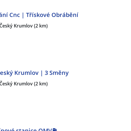
ní Cnc | Třískové Obrábění
Český Krumlov
(2 km)
Český Krumlov | 3 Směny
Český Krumlov
(2 km)
ínové stanice OMV⛽