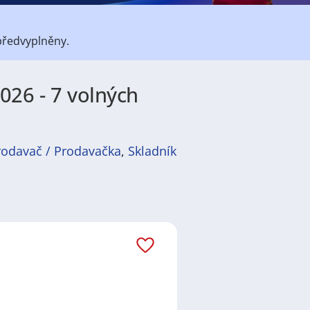
předvyplněny.
026 - 7 volných
rodavač / Prodavačka
,
Skladník
átů
práce
i
brigády
. Najdete zde
ně velmi podstatné obsadit
ř / kuchařka
,
řidič / řidička
,
dělník
žadované obory patří
Průmyslová
 realitní služby
a nebo také práce
ráci i ve výše uvedených
ezení požadovaného zaměstnání.