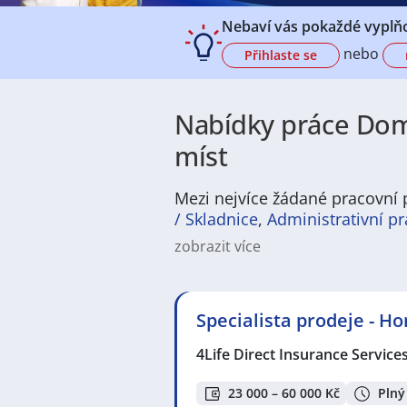
Nebaví vás pokaždé vyplňo
nebo
Přihlaste se
Nabídky práce Domo
míst
Mezi nejvíce žádané pracovní 
/ Skladnice
,
Administrativní pr
zobrazit více
Na
JenPráce.cz
naleznete širokou
široké množství různých oborů a pr
pracovní pozici v co nejkratším m
Specialista prodeje - H
/ dělnice
,
dělník / dělnice
nebo mát
a chemická výroba
,
Ubytování a c
4Life Direct Insurance Service
v oboru
Služby, umění a kultura
. 
profesích či oborech, protože je 
Držíme Vám palce!
23 000 – 60 000 Kč
Plný