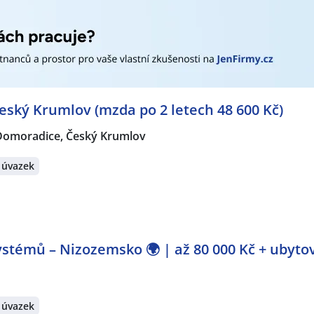
eský Krumlov (mzda po 2 letech 48 600 Kč)
Domoradice, Český Krumlov
 úvazek
stémů – Nizozemsko 🌍 | až 80 000 Kč + ubyto
 úvazek