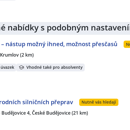
jiné nabídky s podobným nastaven
 – nástup možný ihned, možnost přesčasů
N
 Krumlov
(2 km)
 úvazek
Vhodné také pro absolventy
dních silničních přeprav
Nutně vás hledají
 Budějovice 4, České Budějovice
(21 km)