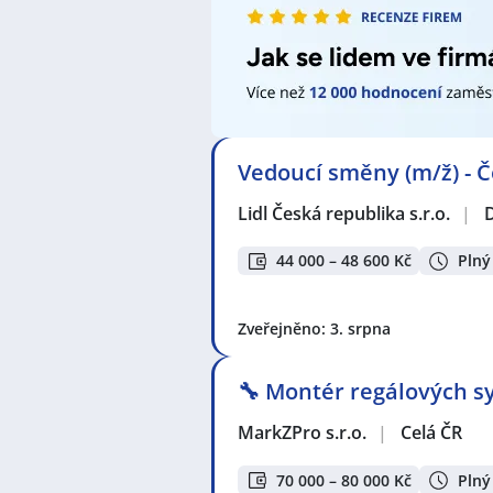
Vedoucí směny (m/ž) - Č
Lidl Česká republika s.r.o.
|
44 000 – 48 600 Kč
Plný
Zveřejněno: 3. srpna
🔧 Montér regálových sy
MarkZPro s.r.o.
|
Celá ČR
70 000 – 80 000 Kč
Plný