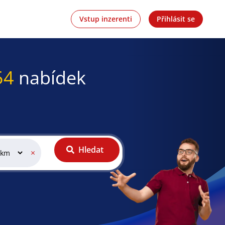
Vstup inzerenti
Přihlásit se
54
nabídek
Hledat
×