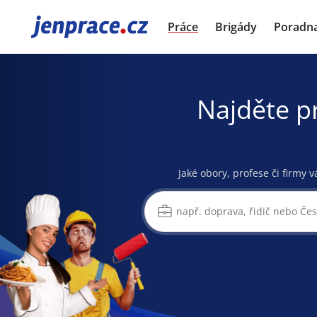
JenPráce.cz
Práce
Brigády
Poradn
Najděte p
Jaké obory, profese či firmy v