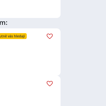
ím:
utně vás hledají