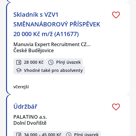
Skladník s VZV1
SMĚNANÁBOROVÝ PŘÍSPĚVEK
20 000 Kč m/ž (A11677)
Manuvia Expert Recruitment CZ…
České Budějovice
28 000 Kč
Plný úvazek
Vhodné také pro absolventy
včerejší
Údržbář
PALATINO a.s.
Dolní Dvořiště
34 000 – 45 000 Kč
Plný úvazek