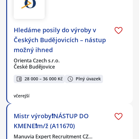
Hledáme posily do výroby v
Českých Budějovicích – nástup
možný ihned
Orienta Czech s.r.o.
České Budějovice
28 000 – 36 000 Kč
Plný úvazek
včerejší
Mistr výroby❗NÁSTUP DO
KMENE❗m/ž (A11670)
Manuvia Expert Recruitment CZ…