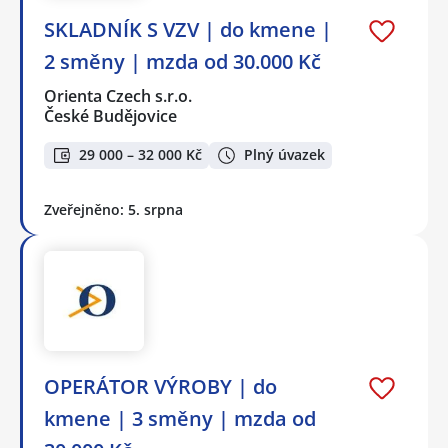
SKLADNÍK S VZV | do kmene |
2 směny | mzda od 30.000 Kč
Orienta Czech s.r.o.
České Budějovice
29 000 – 32 000 Kč
Plný úvazek
Zveřejněno: 5. srpna
OPERÁTOR VÝROBY | do
kmene | 3 směny | mzda od