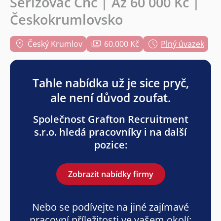
Seřizovač Cnc | Až 60 000 Kč |
Českokrumlovsko
Český Krumlov
60.000 Kč
Plný úvazek
Tahle nabídka už je sice pryč,
ale není důvod zoufat.
Společnost Grafton Recruitment
s.r.o. hledá pracovníky i na další
pozice:
Zobrazit nabídky firmy
Nebo se podívejte na jiné zajímavé
pracovní příležitosti ve vašem okolí: