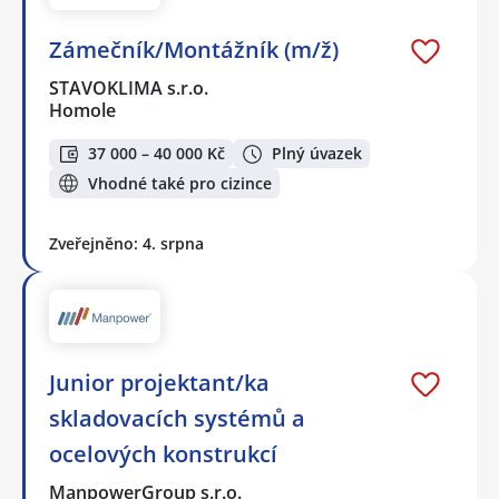
Zámečník/Montážník (m/ž)
STAVOKLIMA s.r.o.
Homole
37 000 – 40 000 Kč
Plný úvazek
Vhodné také pro cizince
Zveřejněno: 4. srpna
Junior projektant/ka
skladovacích systémů a
ocelových konstrukcí
ManpowerGroup s.r.o.