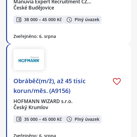
Manuvia Expert Recruitment CZ…
České Budějovice
38 000 – 45 000 Kč
Plný úvazek
Zveřejněno: 6. srpna
Obráběč(m/ž), až 45 tisíc
korun/měs. (A9156)
HOFMANN WIZARD s.r.o.
Český Krumlov
35 000 – 45 000 Kč
Plný úvazek
Zveřejněno: 6. srpna