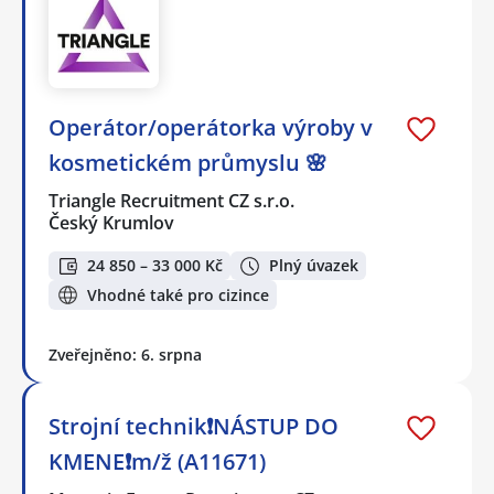
Operátor/operátorka výroby v
kosmetickém průmyslu 🌸
Triangle Recruitment CZ s.r.o.
Český Krumlov
24 850 – 33 000 Kč
Plný úvazek
Vhodné také pro cizince
Zveřejněno: 6. srpna
Strojní technik❗NÁSTUP DO
KMENE❗m/ž (A11671)