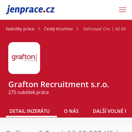
JenPráce.cz
Nabídky práce
Český Krumlov
Seřizovač Cnc | Až 60 0
Grafton Recruitment s.r.o.
275 nabídek práce
DETAIL INZERÁTU
O NÁS
DALŠÍ VOLNÉ PO