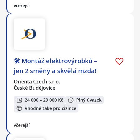
včerejší
🛠️ Montáž elektrovýrobků –
jen 2 směny a skvělá mzda!
Orienta Czech s.r.o.
České Budějovice
24 000 – 29 000 Kč
Plný úvazek
Vhodné také pro cizince
včerejší