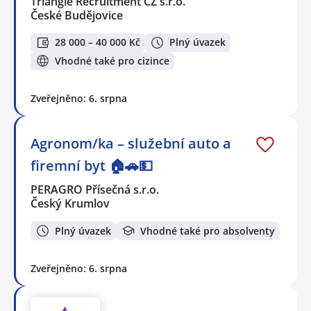
Triangle Recruitment CZ s.r.o.
České Budějovice
28 000 – 40 000 Kč
Plný úvazek
Vhodné také pro cizince
Zveřejněno: 6. srpna
Agronom/ka – služební auto a
firemní byt 🏠🚗💵
PERAGRO Přísečná s.r.o.
Český Krumlov
Plný úvazek
Vhodné také pro absolventy
Zveřejněno: 6. srpna