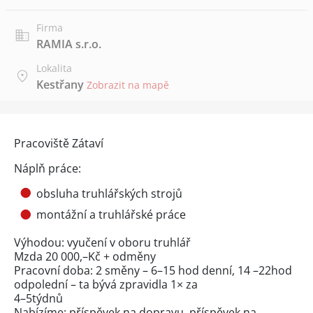
Firma
RAMIA s.r.o.
Lokalita
Kestřany
Zobrazit na mapě
Pracoviště Zátaví
Náplň práce:
obsluha truhlářských strojů
montážní a truhlářské práce
Výhodou: vyučení v oboru truhlář
Mzda 20 000,–Kč + odměny
Pracovní doba: 2 směny – 6–15 hod denní, 14 –22hod
odpolední – ta bývá zpravidla 1× za
4–5týdnů
Nabízíme: příspěvek na dopravu, příspěvek na