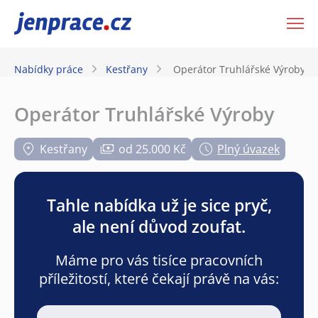
JenPráce.cz
Nabídky práce
Kestřany
Operátor Truhlářské Výroby
Operátor Truhlářské Výroby
Kestřany
od 25.000 Kč
Plný úvazek
Tahle nabídka už je sice pryč,
ale není důvod zoufat.
Máme pro vás tisíce pracovních
příležitostí, které čekají právě na vás: