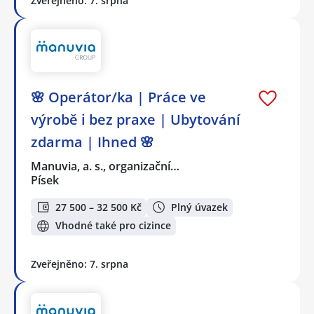
Zveřejněno: 7. srpna
🌸 Operátor/ka | Práce ve
výrobě i bez praxe | Ubytování
zdarma | Ihned 🌸
Manuvia, a. s., organizační…
Písek
27 500 – 32 500 Kč
Plný úvazek
Vhodné také pro cizince
Zveřejněno: 7. srpna