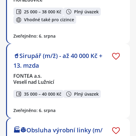
25 000 – 38 000 Kč
Plný úvazek
Vhodné také pro cizince
Zveřejněno: 6. srpna
🥤Sirupář (m/ž) - až 40 000 Kč +
13. mzda
FONTEA a.s.
Veselí nad Lužnicí
35 000 – 40 000 Kč
Plný úvazek
Zveřejněno: 6. srpna
🏭👷Obsluha výrobní linky (m/