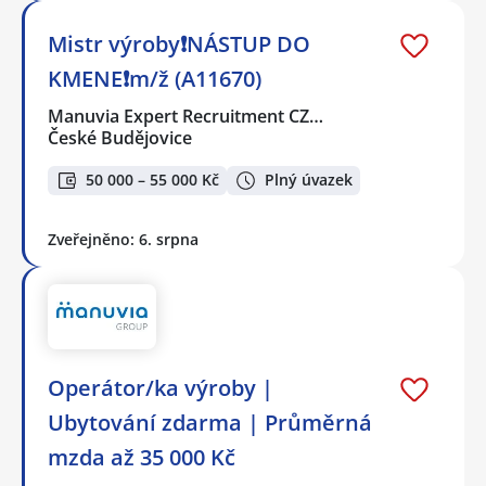
Mistr výroby❗NÁSTUP DO
KMENE❗m/ž (A11670)
Manuvia Expert Recruitment CZ…
České Budějovice
50 000 – 55 000 Kč
Plný úvazek
Zveřejněno: 6. srpna
Operátor/ka výroby |
Ubytování zdarma | Průměrná
mzda až 35 000 Kč