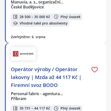
Manuvia, a. s., organizační…
České Budějovice
28 500 – 35 000 Kč
Plný úvazek
Vhodné také pro absolventy
Zveřejněno: 6. srpna
Operátor výroby / Operátor
lakovny | Mzda až 44 117 Kč |
Firemní svoz BODO
Personal fabric - agentura…
Příbram
35 731 – 44 117 Kč
Plný úvazek