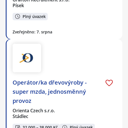
Písek
Plný úvazek
Zveřejněno: 7. srpna
Operátor/ka dřevovýroby -
super mzda, jednosměnný
provoz
Orienta Czech s.r.o.
Stádlec
32 000 – 38 000 Kč
Plný úvazek