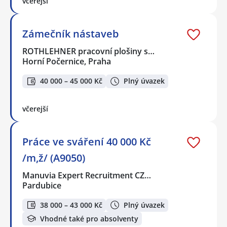
včerejší
Zámečník nástaveb
ROTHLEHNER pracovní plošiny s…
Horní Počernice, Praha
40 000 – 45 000 Kč
Plný úvazek
včerejší
Práce ve sváření 40 000 Kč
/m,ž/ (A9050)
Manuvia Expert Recruitment CZ…
Pardubice
38 000 – 43 000 Kč
Plný úvazek
Vhodné také pro absolventy