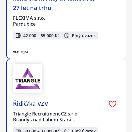
27 let na trhu
FLEXIMA s.r.o.
Pardubice
42 000 – 55 000 Kč
Plný úvazek
včerejší
Řidič/ka VZV
Triangle Recruitment CZ s.r.o.
Brandýs nad Labem-Stará…
30 000 – 37 000 Kč
Plný úvazek