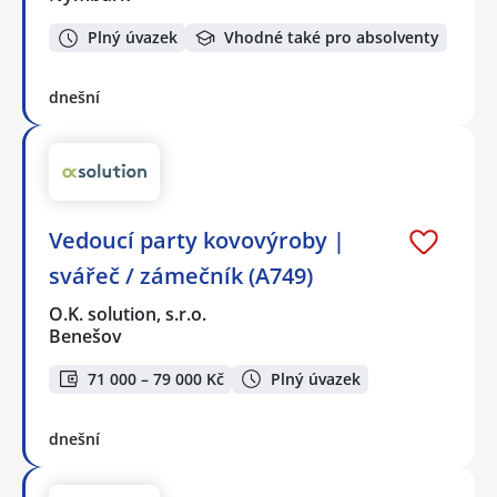
Plný úvazek
Vhodné také pro absolventy
dnešní
Vedoucí party kovovýroby |
svářeč / zámečník (A749)
O.K. solution, s.r.o.
Benešov
71 000 – 79 000 Kč
Plný úvazek
dnešní