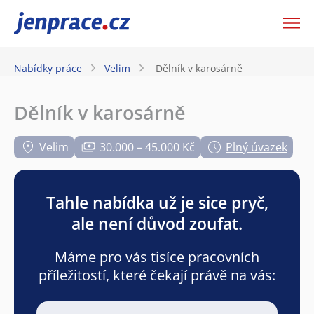
JenPráce.cz
Nabídky práce
Velim
Dělník v karosárně
Dělník v karosárně
Velim
30.000 – 45.000 Kč
Plný úvazek
Tahle nabídka už je sice pryč,
ale není důvod zoufat.
Máme pro vás tisíce pracovních
příležitostí, které čekají právě na vás: