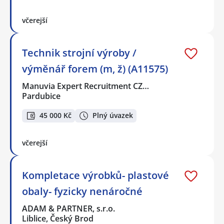
včerejší
Technik strojní výroby /
výměnář forem (m, ž) (A11575)
Manuvia Expert Recruitment CZ…
Pardubice
45 000 Kč
Plný úvazek
včerejší
Kompletace výrobků- plastové
obaly- fyzicky nenáročné
ADAM & PARTNER, s.r.o.
Liblice, Český Brod