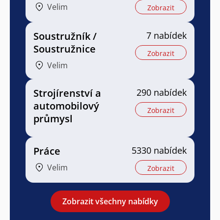
Velim
Zobrazit
Soustružník /
7 nabídek
Soustružnice
Zobrazit
Velim
Strojírenství a
290 nabídek
automobilový
Zobrazit
průmysl
Práce
5330 nabídek
Velim
Zobrazit
Zobrazit všechny nabídky