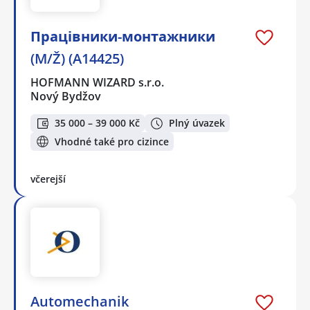
Працівники-монтажники
(M/Ž) (A14425)
HOFMANN WIZARD s.r.o.
Nový Bydžov
35 000 – 39 000 Kč
Plný úvazek
Vhodné také pro cizince
včerejší
Automechanik