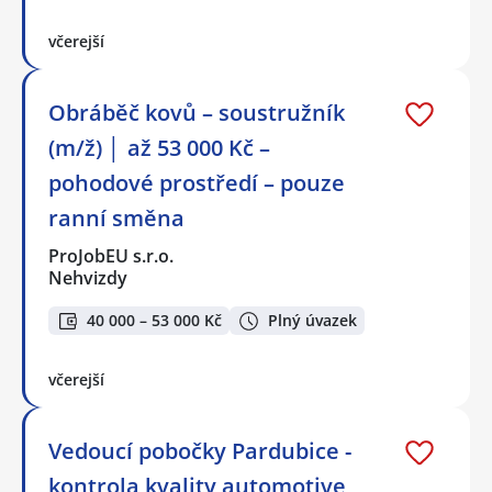
včerejší
Obráběč kovů – soustružník
(m/ž) │ až 53 000 Kč –
pohodové prostředí – pouze
ranní směna
ProJobEU s.r.o.
Nehvizdy
40 000 – 53 000 Kč
Plný úvazek
včerejší
Vedoucí pobočky Pardubice -
kontrola kvality automotive,