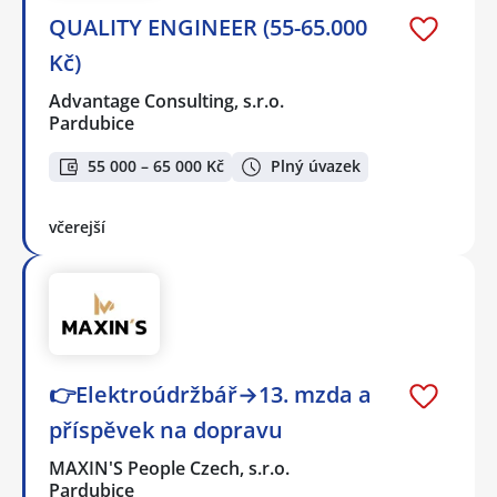
QUALITY ENGINEER (55-65.000
Kč)
Advantage Consulting, s.r.o.
Pardubice
55 000 – 65 000 Kč
Plný úvazek
včerejší
👉Elektroúdržbář→13. mzda a
příspěvek na dopravu
MAXIN'S People Czech, s.r.o.
Pardubice