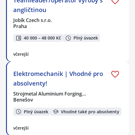
Teamleader/operátor výroby s
angličtinou
Jobík Czech s.r.o.
Praha
40 000 – 48 000 Kč
Plný úvazek
včerejší
Elektromechanik | Vhodné pro
absolventy!
Strojmetal Aluminium Forging…
Benešov
Plný úvazek
Vhodné také pro absolventy
včerejší