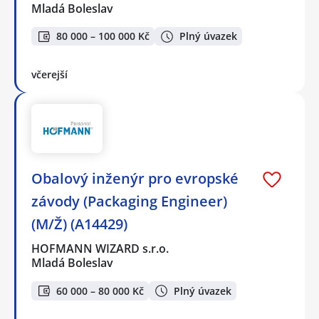
Mladá Boleslav
80 000 – 100 000 Kč
Plný úvazek
včerejší
Obalový inženýr pro evropské
závody (Packaging Engineer)
(M/Ž) (A14429)
HOFMANN WIZARD s.r.o.
Mladá Boleslav
60 000 – 80 000 Kč
Plný úvazek