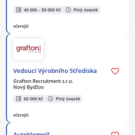
40 000 – 50 000 Kč
Plný úvazek
včerejší
Vedoucí Výrobního Střediska
Grafton Recruitment s.r.o.
Nový Bydžov
60 000 Kč
Plný úvazek
včerejší
Autoklempíř