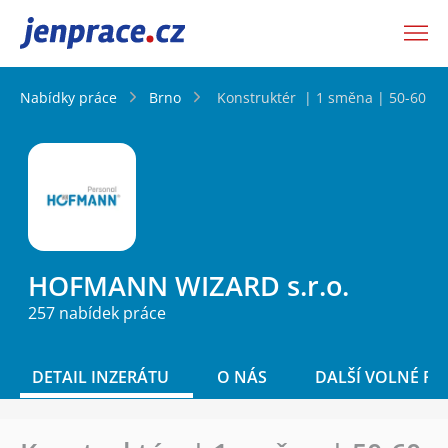
JenPráce.cz
Nabídky práce
Brno
Konstruktér ️ | 1 směna | 50-60 0
HOFMANN WIZARD s.r.o.
257 nabídek práce
DETAIL INZERÁTU
O NÁS
DALŠÍ VOLNÉ PO