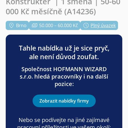
Konstruktér ️ | 1 směna | 50-60
000 Kč měsíčně (A14236)
Brno
50.000 – 60.000 Kč
Plný úvazek
Tahle nabídka už je sice pryč,
ale není důvod zoufat.
Společnost HOFMANN WIZARD
s.r.o. hledá pracovníky i na další
pozice:
Zobrazit nabídky firmy
Nebo se podívejte na jiné zajímavé
pracovní příležitosti ve vašem okolí: