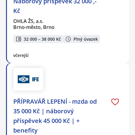
Náborový příspěvek 32 000 ,-
Kč
OHLA ŽS, a.s.
Brno-město, Brno
32 000 – 38 000 Kč
Plný úvazek
včerejší
PŘÍPRAVÁŘ LEPENÍ - mzda od
35 000 Kč | náborový
příspěvek 45 000 Kč | +
benefity