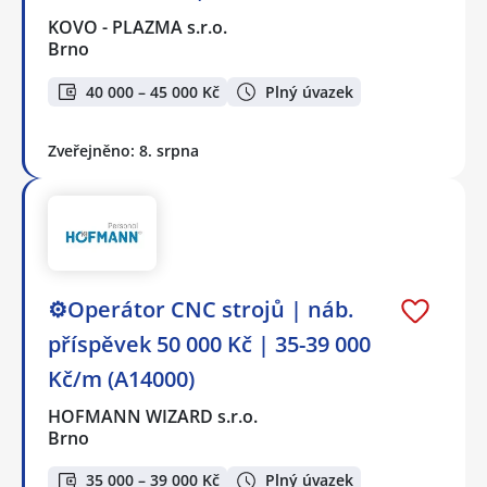
KOVO - PLAZMA s.r.o.
Brno
40 000 – 45 000 Kč
Plný úvazek
Zveřejněno: 8. srpna
⚙️Operátor CNC strojů ️| náb.
příspěvek 50 000 Kč | 35-39 000
Kč/m (A14000)
HOFMANN WIZARD s.r.o.
Brno
35 000 – 39 000 Kč
Plný úvazek