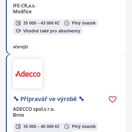
IFE-CR,a.s.
Modřice
35 000 – 43 000 Kč
Plný úvazek
Vhodné také pro absolventy
včerejší
🔧 Přípravář ve výrobě 🔧
ADECCO spol.s r.o.
Brno
35 000 – 40 000 Kč
Plný úvazek