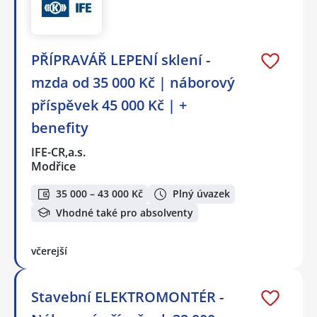
PŘÍPRAVÁŘ LEPENÍ sklení -
mzda od 35 000 Kč | náborový
příspěvek 45 000 Kč | +
benefity
IFE-CR,a.s.
Modřice
35 000 – 43 000 Kč
Plný úvazek
Vhodné také pro absolventy
včerejší
Stavební ELEKTROMONTÉR -