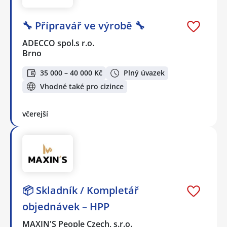
🔧 Přípravář ve výrobě 🔧
ADECCO spol.s r.o.
Brno
35 000 – 40 000 Kč
Plný úvazek
Vhodné také pro cizince
včerejší
📦 Skladník / Kompletář
objednávek – HPP
MAXIN'S People Czech, s.r.o.