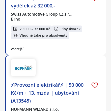
výdělek až 32 000,-
Swiss Automotive Group CZ s.r…
Brno
29 000 – 32 000 Kč
Plný úvazek
Vhodné také pro absolventy
včerejší
⚡Provozní elektrikář⚡ | 50 000
Kč/m + 13. mzda | ubytování
(A13545)
HOFMANN WIZARD s.r.o.