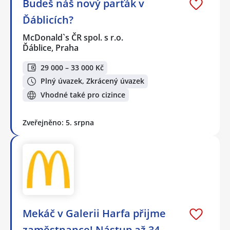
Budeš náš nový parťák v
Ďáblicích?
McDonald`s ČR spol. s r.o.
Ďáblice, Praha
29 000 – 33 000 Kč
Plný úvazek, Zkrácený úvazek
Vhodné také pro cizince
Zveřejněno: 5. srpna
Mekáč v Galerii Harfa přijme
zaměstnance! Nástup až 34