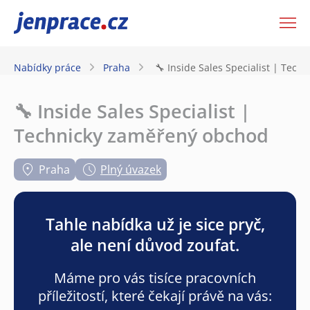
JenPráce.cz
Nabídky práce
Praha
🔧 Inside Sales Specialist | Tec
🔧 Inside Sales Specialist |
Technicky zaměřený obchod
Praha
Plný úvazek
Tahle nabídka už je sice pryč,
ale není důvod zoufat.
Máme pro vás tisíce pracovních
příležitostí, které čekají právě na vás: