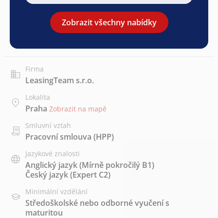
Zobrazit všechny nabídky
Firma
LeasingTeam s.r.o.
Lokalita
Praha
Zobrazit na mapě
Smluvní vztah
Pracovní smlouva (HPP)
Jazykové znalosti
Anglický jazyk
(Mírně pokročilý B1)
Český jazyk
(Expert C2)
Minimální vzdělání
Středoškolské nebo odborné vyučení s
maturitou