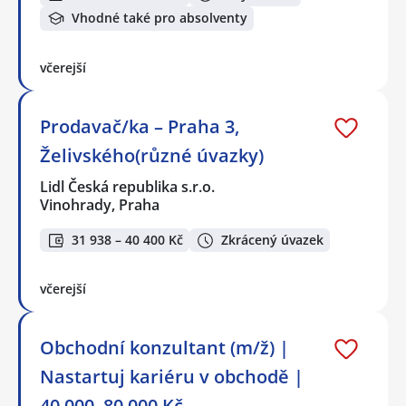
Vhodné také pro absolventy
včerejší
Prodavač/ka – Praha 3,
Želivského(různé úvazky)
Lidl Česká republika s.r.o.
Vinohrady, Praha
31 938 – 40 400 Kč
Zkrácený úvazek
včerejší
Obchodní konzultant (m/ž) |
Nastartuj kariéru v obchodě |
40 000–80 000 Kč