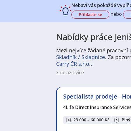
Nebaví vás pokaždé vyplňo
nebo
Přihlaste se
Nabídky práce Jeni
Mezi nejvíce žádané pracovní p
Skladník / Skladnice
. Za pozor
Carry ČR s.r.o.
.
zobrazit více
V Jenišově najdete široké spektrum
a maloobchodu. Mnoho nabídek zah
nabídka v oblasti péče a služeb — 
Specialista prodeje - H
Pokud hledáte práci v Jenišov, lze 
Jenišov působí přívětivě a živě
4Life Direct Insurance Service
Typické jsou parky a cyklostezky, 
mladé lidi díky dobré dostupnosti
23 000 – 60 000 Kč
Plný
větších center pro nákupy a volný 