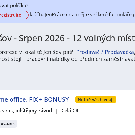
vat políčka?
k účtu
JenPráce.cz a mějte veškeré
formuláře 
registrujte
šov - Srpen 2026 - 12 volných míst
rofese v lokalitě Jenišov patří
Prodavač / Prodavačka
nost stojí i pracovní nabídky od předních zaměstnavat
 pracovních příležitostí zejména v oblasti lehkého průmyslu,
rnuje pozice ve výrobě, skladování, montážích, řemeslné pr
zdravotníci, pečovatelé a pracovníci v pohostinství tu prav
ome office, FIX + BONUSY
tu často najít jak brigády a směnná zaměstnání, tak stabilní f
Nutně vás hledají
 — město s kompaktním centrem, dostupnými službami a pes
s s.r.o., odštěpný závod
|
Celá ČR
malé kavárny a místní trhy, které dávají městu osobitý ráz. Ži
 škol, sportovišť a základní veřejné dopravy. Klidnější temp
 úvazek
čas v okolí.