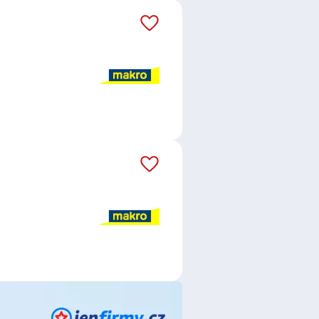
áš email dostávejte aktuální
y ČR s.r.o.
,
ČSOB Stavební
ndia s.r.o.
,
MarkZPro s.r.o.
,
KAREL
 vnitra
,
Krajské ředitelství policie
áva železnic, státní organizace
,
.o.
,
NOVÁK maso - uzeniny s.r.o.
,
nt s.r.o.
,
LPP Czech Republic,
, Vienna Insurance Group
,
H&B
.s.
,
Liapor s.r.o.
,
Delirest services
ld`s ČR spol. s r.o.
ce
,
Referent / Referentka
,
čka
,
Skladník / Skladnice
,
Závozník
/ bankéřka
,
Pojišťovací poradce /
onomii
,
Prodavač / Prodavačka
,
echanik / Mechanička
,
Montážník