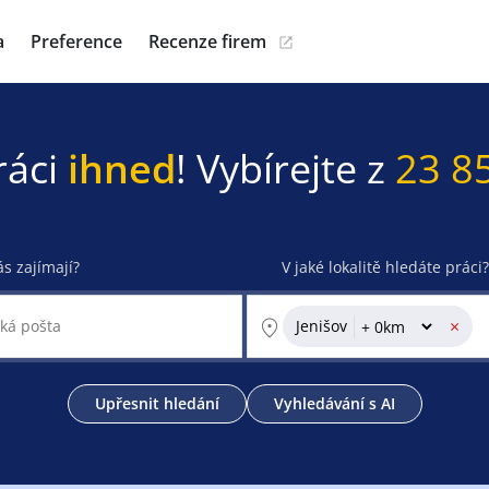
a
Preference
Recenze firem
ráci
ihned
! Vybírejte z
23 8
ás zajímají?
V jaké lokalitě hledáte práci?
×
Jenišov
Upřesnit hledání
Vyhledávání s AI