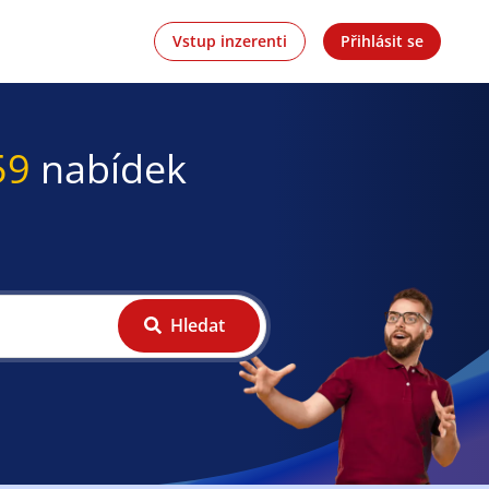
Vstup inzerenti
Přihlásit se
59
nabídek
Hledat