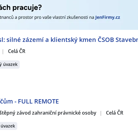
žných vozíků
,
Svářeč / Svářečka
,
Sociální pracovník / pracov
mechanik / Automechanička
,
Seřizovač / seřizovačka strojů
trotechnik / Elektrotechnička
,
Elektromechanik / Elektromec
trikářka
,
Servisní technik / technička
,
Komisař / Komisařka
,
P
a prodeje
,
Obchodní zástupce / zástupkyně
,
Aranžér / Aran
hnička automatizace
: silné zázemí a klientský kmen ČSOB Stavebn
rátech:
|
Celá ČR
 Vary
,
Dvory, Karlovy Vary
,
Stará Role, Karlovy Vary
,
Karlovy
vice, okres Karlovy Vary
,
Karlovy Vary, centrum
,
Dalovice, o
ý úvazek
dičům - FULL REMOTE
štěpný závod zahraniční právnické osoby
|
Celá ČR
 úvazek