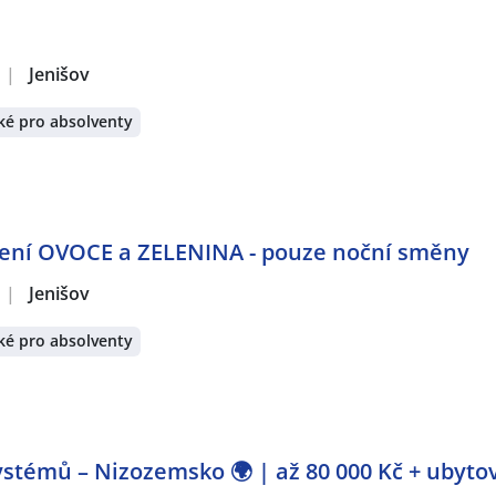
|
Jenišov
ké pro absolventy
ělení OVOCE a ZELENINA - pouze noční směny
|
Jenišov
ké pro absolventy
stémů – Nizozemsko 🌍 | až 80 000 Kč + ubyto