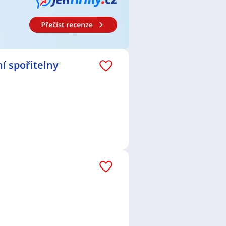
nice
,
Zdravotní bratr / sestra
,
,
Technik / technička v energetice
,
hanička
,
Elektromontér /
olicista / Policistka
,
Kontrolor /
žérka
,
Pracovník / pracovnice v
í spořitelny
 Vary
,
Nové Sedlo, okres Sokolov
,
kres Karlovy Vary
,
Nejdek
,
Sokolov
,