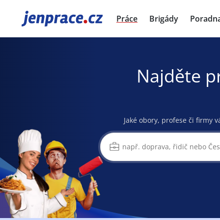
JenPráce.cz
Práce
Brigády
Poradn
Najděte p
Jaké obory, profese či firmy v