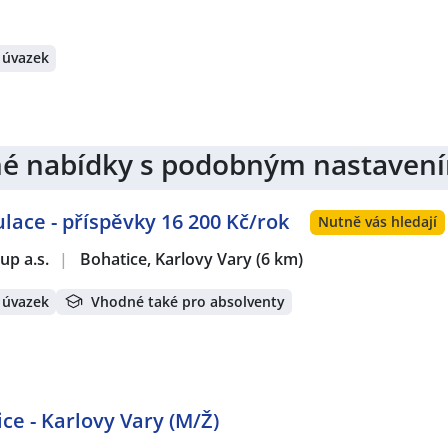
 úvazek
jiné nabídky s podobným nastaven
ace - příspěvky 16 200 Kč/rok
Nutně vás hledají
p a.s.
|
Bohatice, Karlovy Vary
(6 km)
 úvazek
Vhodné také pro absolventy
ce - Karlovy Vary (M/Ž)