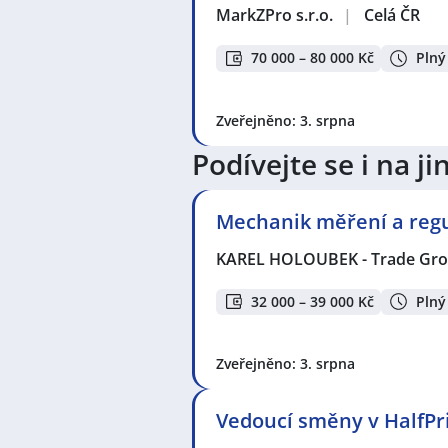
MarkZPro s.r.o.
|
Celá ČR
70 000 – 80 000 Kč
Plný
Zveřejněno: 3. srpna
Podívejte se i na 
Mechanik měření a regul
KAREL HOLOUBEK - Trade Grou
32 000 – 39 000 Kč
Plný
Zveřejněno: 3. srpna
Vedoucí směny v HalfPri