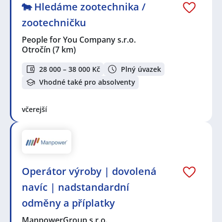
🐄 Hledáme zootechnika /
zootechničku
People for You Company s.r.o.
Otročín
(7 km)
28 000 – 38 000 Kč
Plný úvazek
Vhodné také pro absolventy
včerejší
Operátor výroby | dovolená
navíc | nadstandardní
odměny a příplatky
ManpowerGroup s.r.o.