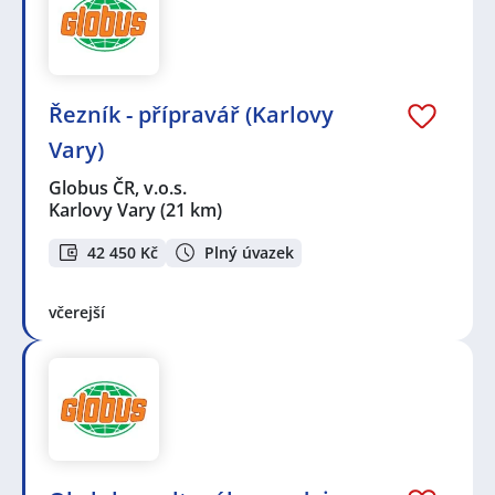
Řezník - přípravář (Karlovy
Vary)
Globus ČR, v.o.s.
Karlovy Vary
(21 km)
42 450 Kč
Plný úvazek
včerejší