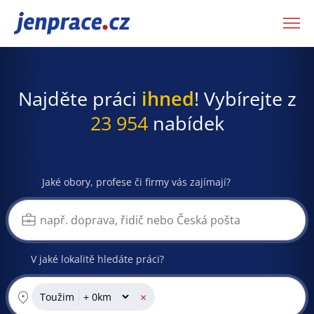
JenPráce.cz
Najděte práci
ihned
! Vybírejte z
23 954
nabídek
Jaké obory, profese či firmy vás zajímají?
V jaké lokalitě hledáte práci?
×
Toužim