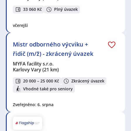
33 060 Kč
Plný úvazek
včerejší
Mistr odborného výcviku +
řidič (m/ž) - zkrácený úvazek
MYFA facility s.r.o.
Karlovy Vary
(21 km)
20 000 – 25 000 Kč
Zkrácený úvazek
Vhodné také pro seniory
Zveřejněno: 6. srpna