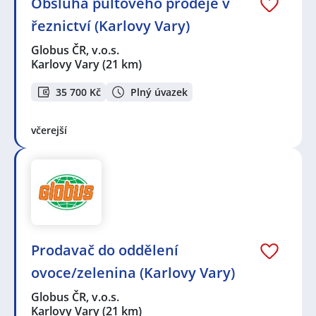
Obsluha pultového prodeje v
řeznictví (Karlovy Vary)
Globus ČR, v.o.s.
Karlovy Vary
(21 km)
35 700 Kč
Plný úvazek
včerejší
Prodavač do oddělení
ovoce/zelenina (Karlovy Vary)
Globus ČR, v.o.s.
Karlovy Vary
(21 km)