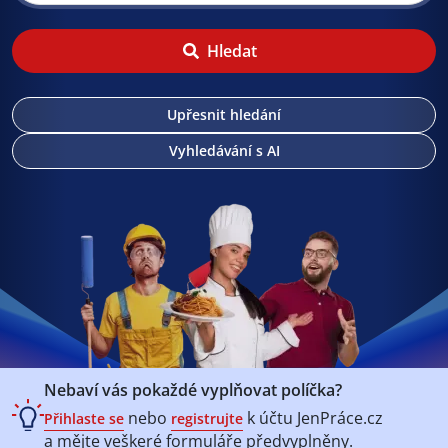
Hledat
Upřesnit hledání
Vyhledávání s AI
Nebaví vás pokaždé vyplňovat políčka?
nebo
k účtu
JenPráce.cz
Přihlaste se
registrujte
a mějte veškeré
formuláře předvyplněny.