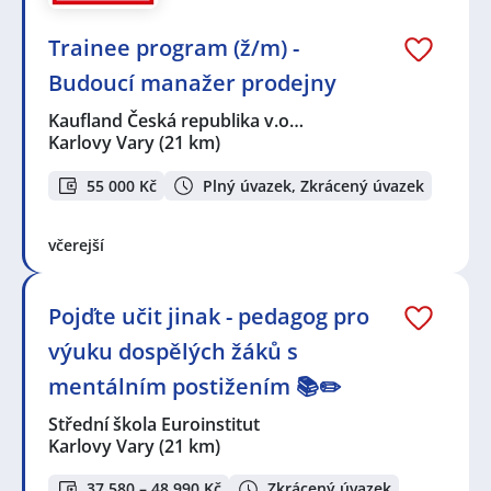
Trainee program (ž/m) -
Budoucí manažer prodejny
Kaufland Česká republika v.o…
Karlovy Vary
(21 km)
55 000 Kč
Plný úvazek, Zkrácený úvazek
včerejší
Pojďte učit jinak - pedagog pro
výuku dospělých žáků s
mentálním postižením 📚✏️
Střední škola Euroinstitut
Karlovy Vary
(21 km)
37 580 – 48 990 Kč
Zkrácený úvazek