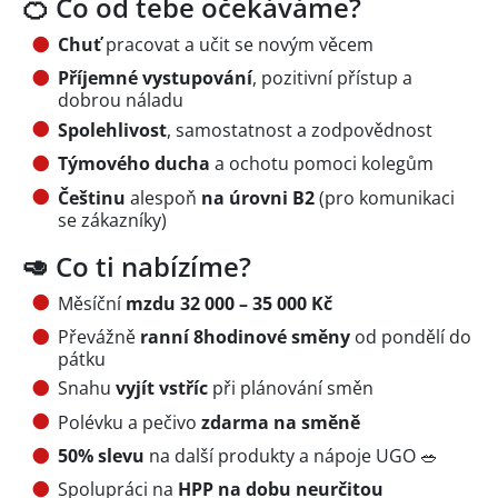
🍊 Co od tebe očekáváme?
Chuť
pracovat a učit se novým věcem
Příjemné vystupování
, pozitivní přístup a
dobrou náladu
Spolehlivost
, samostatnost a zodpovědnost
Týmového ducha
a ochotu pomoci kolegům
Češtinu
alespoň
na úrovni B2
(pro komunikaci
se zákazníky)
🥑 Co ti nabízíme?
Měsíční
mzdu 32 000 – 35 000 Kč
Převážně
ranní 8hodinové směny
od pondělí do
pátku
Snahu
vyjít vstříc
při plánování směn
Polévku a pečivo
zdarma na směně
50% slevu
na další produkty a nápoje UGO 🥗
Spolupráci na
HPP na dobu neurčitou