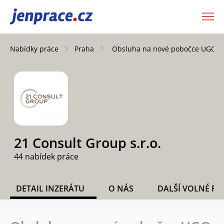
JenPráce.cz
Nabídky práce
Praha
Obsluha na nové pobočce UGO v
21 Consult Group s.r.o.
44 nabídek práce
DETAIL INZERÁTU
O NÁS
DALŠÍ VOLNÉ PO