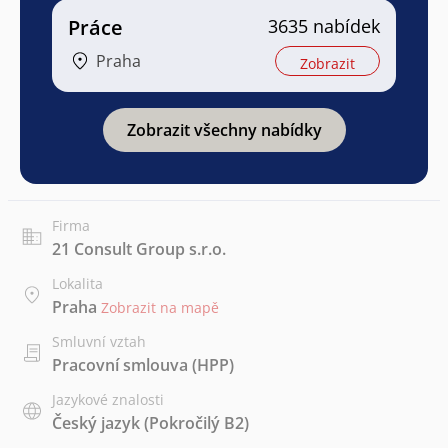
Práce
3635 nabídek
Praha
Zobrazit
Zobrazit všechny nabídky
Firma
21 Consult Group s.r.o.
Lokalita
Praha
Zobrazit na mapě
Smluvní vztah
Pracovní smlouva (HPP)
Jazykové znalosti
Český jazyk
(Pokročilý B2)