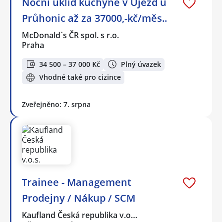
Noční úklid kuchyně v Újezd u
Průhonic až za 37000,-kč/měs..
McDonald`s ČR spol. s r.o.
Praha
34 500 – 37 000 Kč
Plný úvazek
Vhodné také pro cizince
Zveřejněno: 7. srpna
Trainee - Management
Prodejny / Nákup / SCM
Kaufland Česká republika v.o…