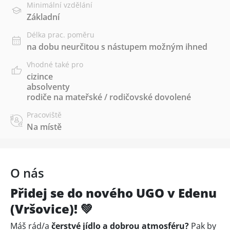
Minimální vzdělání
Základní
Délka prac. poměru
na dobu neurčitou s nástupem možným ihned
Vhodné také pro
cizince
absolventy
rodiče na mateřské / rodičovské dovolené
Pracoviště
Na místě
O nás
Přidej se do nového UGO v Edenu
(Vršovice)! 💚
Máš rád/a
čerstvé jídlo a dobrou atmosféru?
Pak by