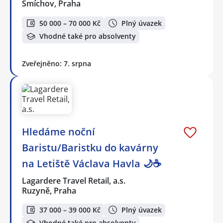
Smíchov, Praha
50 000 – 70 000 Kč
Plný úvazek
Vhodné také pro absolventy
Zveřejněno: 7. srpna
Hledáme noční
Baristu/Baristku do kavárny
na Letiště Václava Havla 🌙☕
Lagardere Travel Retail, a.s.
Ruzyně, Praha
37 000 – 39 000 Kč
Plný úvazek
Vhodné také pro absolventy