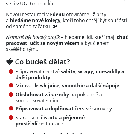
se ti v UGO mohlo líbit!
Novou restauraci v
Edenu
otevíráme již brzy
a
hledáme nové kolegy
, kteří toho chtějí být součástí
od samého začátku. 🌱
Nemusíš být hotový profík
– hledáme lidi, kteří mají
chuť
pracovat, učit se novým věcem
a být členem
skvělého týmu.
🍓 Co budeš dělat?
Připravovat čerstvé
saláty, wrapy, quesadilly a
další produkty
Mixovat
fresh juice, smoothie a další nápoje
Obsluhovat
zákazníky
na pokladně a
komunikovat s nimi
Připravovat a doplňovat
čerstvé suroviny
Starat se o
čistotu a příjemné
prostředí
restaurace