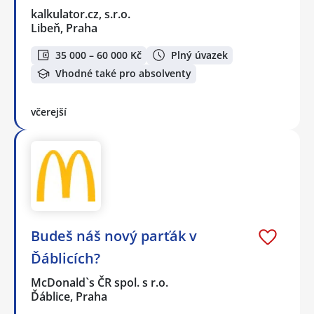
kalkulator.cz, s.r.o.
Libeň, Praha
35 000 – 60 000 Kč
Plný úvazek
Vhodné také pro absolventy
včerejší
Budeš náš nový parťák v
Ďáblicích?
McDonald`s ČR spol. s r.o.
Ďáblice, Praha