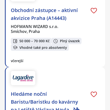
Obchodní zástupce – aktivní
akvizice Praha (A14443)
HOFMANN WIZARD s.r.o.
Smíchov, Praha
50 000 – 70 000 Kč
Plný úvazek
Vhodné také pro absolventy
včerejší
Hledáme noční
Baristu/Baristku do kavárny
na Letiště Václava Havla 🌙☕