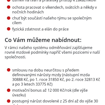
úsměv na tváři a přátelský přístup k zákazníkovi
ochota pracovat o víkendech, svátcích a někdy v
nočních hodinách
chuť být součástí našeho týmu se společným
cílem
fyzická zdatnost a elán do práce
Co Vám můžeme nabídnout:
V rámci našeho systému odměňování zajišťujeme
rovné mzdové podmínky napříč všemi pozicemi v naší
společnosti.
smlouvu na dobu neurčitou s předem
definovanými nárůsty mzdy (nástupní mzda
30888 Kč, po 1. roce 31850 Kč, po 2. roce 32813 Kč
a po 3 letech 33775 Kč)
motivační bonus až 12 000 Kč/rok (dle výše
úvazku)
postupný nárůst dovolené z 25 dní až do výše 30