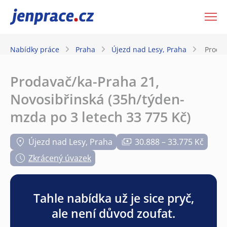
JenPráce.cz
Nabídky práce
Praha
Újezd nad Lesy, Praha
Prodav
Prodavač/ka-Praha 21,
Novosibřinská (35h/týden-
mzda po 3 letech 33 775 Kč)
Újezd nad Lesy, Praha
30.888 – 33.775 Kč
Zkrácený úvazek
Tahle nabídka už je sice pryč,
ale není důvod zoufat.