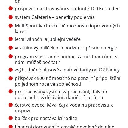
dní
příspěvek na stravování v hodnotě 100 Kč za den
systém Cafeterie – benefity podle vás
MultiSport kartu včetně možnosti doprovodných
karet
letní, vánoční a jubilejní večeře
vitamínový balíček pro podzimní přísun energie
program všestranné pomoci zaměstnancům ,,S
námi můžeš počítat!“
zvýhodněné hlasové a datové tarify od O2 Family
příspěvek 500 Kč měsíčně na penzijní připojištění
po jednom roce ve společnosti
propracovaný systém zapracování, dalšího
odborného vzdělávání a kariérního růstu
čerstvé ovoce, káva, čaj a voda na pracovišti k
dispozici
balíček pro nastávající rodiče
finanční dorovnání otcovské dovolené do plné