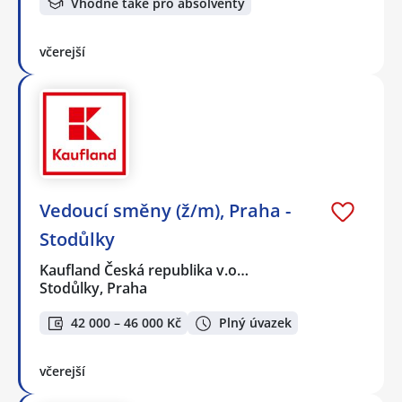
Vhodné také pro absolventy
včerejší
Vedoucí směny (ž/m), Praha -
Stodůlky
Kaufland Česká republika v.o…
Stodůlky, Praha
42 000 – 46 000 Kč
Plný úvazek
včerejší