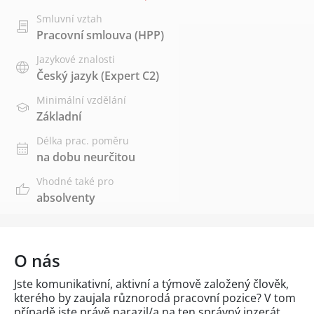
Smluvní vztah
Pracovní smlouva (HPP)
Jazykové znalosti
Český jazyk
(Expert C2)
Minimální vzdělání
Základní
Délka prac. poměru
na dobu neurčitou
Vhodné také pro
absolventy
O nás
Jste komunikativní, aktivní a týmově založený člověk,
kterého by zaujala různorodá pracovní pozice? V tom
případě jste právě narazil/a na ten správný inzerát.