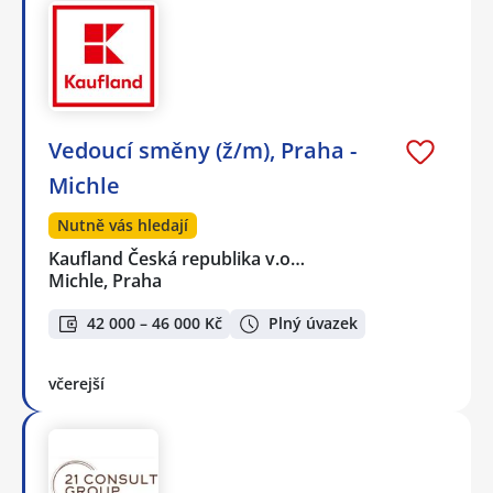
Vedoucí směny (ž/m), Praha -
Michle
Nutně vás hledají
Kaufland Česká republika v.o…
Michle, Praha
42 000 – 46 000 Kč
Plný úvazek
včerejší