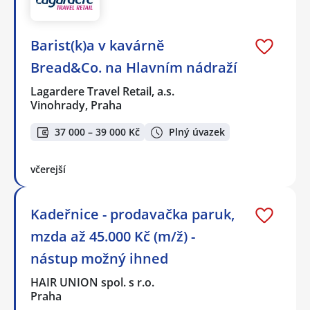
Barist(k)a v kavárně
Bread&Co. na Hlavním nádraží
Lagardere Travel Retail, a.s.
Vinohrady, Praha
37 000 – 39 000 Kč
Plný úvazek
včerejší
Kadeřnice - prodavačka paruk,
mzda až 45.000 Kč (m/ž) -
nástup možný ihned
HAIR UNION spol. s r.o.
Praha