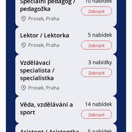
Speciální pedagog /
10 nabídek
pedagožka
Zobrazit
Prosek, Praha
Lektor / Lektorka
5 nabídek
Prosek, Praha
Zobrazit
Vzdělávací
3 nabídky
specialista /
Zobrazit
specialistka
Prosek, Praha
Věda, vzdělávání a
14 nabídek
sport
Zobrazit
Asistent / Asistentka
5 nabídek