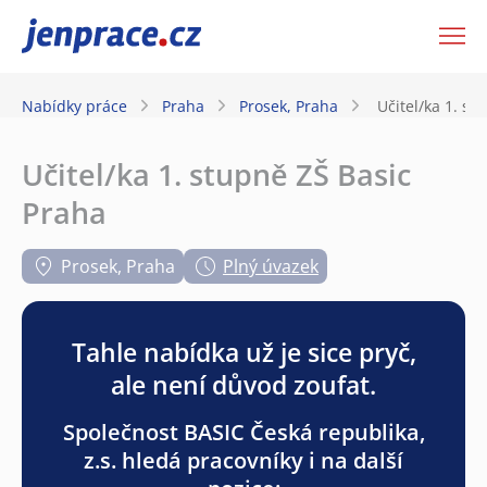
JenPráce.cz
Nabídky práce
Praha
Prosek, Praha
Učitel/ka 1. st
Učitel/ka 1. stupně ZŠ Basic
Praha
Prosek, Praha
Plný úvazek
Tahle nabídka už je sice pryč,
ale není důvod zoufat.
Společnost BASIC Česká republika,
z.s. hledá pracovníky i na další