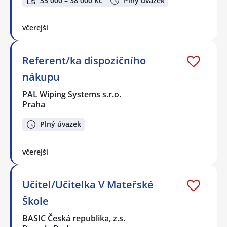
35 000 – 38 000 Kč
Plný úvazek
včerejší
Referent/ka dispozičního
nákupu
PAL Wiping Systems s.r.o.
Praha
Plný úvazek
včerejší
Učitel/Učitelka V Mateřské
Škole
BASIC Česká republika, z.s.