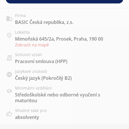
Firma
BASIC Česká republika, z.s.
Lokalita
Mimoňská 645/2a, Prosek, Praha, 190 00
Zobrazit na mapě
Smluvní vztah
Pracovní smlouva (HPP)
Jazykové znalosti
Český jazyk
(Pokročilý B2)
Minimální vzdělání
Středoškolské nebo odborné vyučení s
maturitou
Vhodné také pro
absolventy