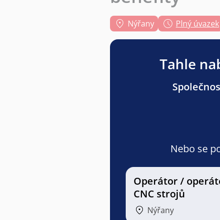
Nýřany
Plný úvazek
Tahle nab
Společnost
Nebo se pod
Operátor / operát
CNC strojů
Nýřany