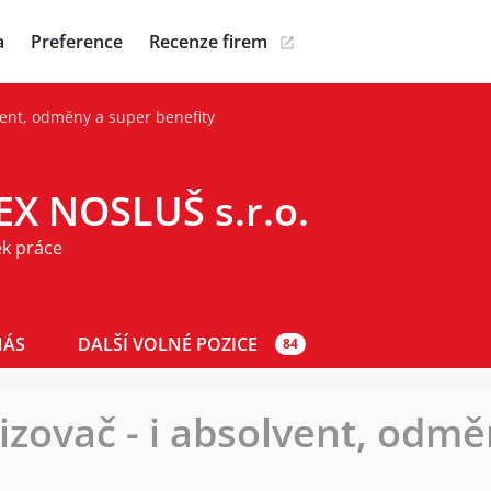
a
Preference
Recenze firem
lvent, odměny a super benefity
EX NOSLUŠ s.r.o.
ek práce
NÁS
DALŠÍ VOLNÉ POZICE
84
řizovač - i absolvent, odm