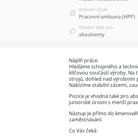
Smluvní vztah
Pracovní smlouva (HPP)
Vhodné také pro
absolventy
Náplň práce:
Hledáme schopného a technick
klíčovou součástí výroby. Na 
strojů, dohled nad výrobním 
Nabízíme stabilní zázemí, zau
Pozice je vhodná také pro ab
juniorské úrovni s menší prax
Nástup je přímo do kmenového
zaměstnávání.
Co Vás čeká: