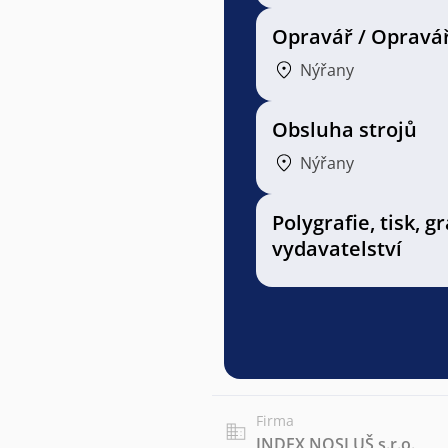
Opravář / Opravá
Nýřany
Obsluha strojů
Nýřany
Polygrafie, tisk, g
vydavatelství
Firma
INDEX NOSLUŠ s.r.o.