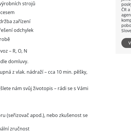
výrobních strojů
posk
ČR a
ocesem
agen
komp
ržba zařízení
pobo
 řešení odchylek
Slov
ýrobě
V
voz – R, O, N
 dle domluvy.
tupná z vlak. nádraží – cca 10 min. pěšky,
šlete nám svůj životopis – rádi se s Vámi
ru (seřizovač apod.), nebo zkušenost se
ální zručnost