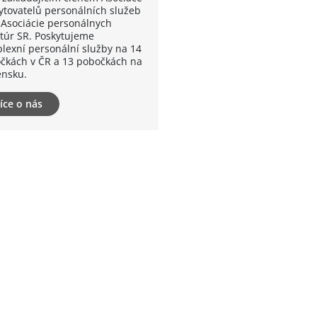
ytovatelů personálních služeb
 Asociácie personálnych
túr SR. Poskytujeme
lexní personální služby na 14
čkách v ČR a 13 pobočkách na
ensku.
íce o nás