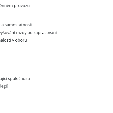
směnném provozu
e a samostatnosti
yšování mzdy po zapracování
nalostí v oboru
ující společnosti
olegů