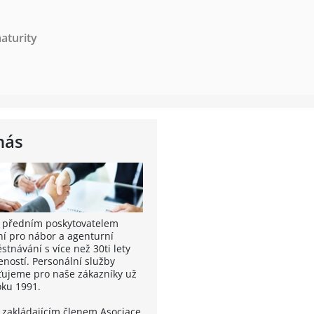
aturity
nás
 předním poskytovatelem
ní pro nábor a agenturní
tnávání s více než 30ti lety
eností. Personální služby
šťujeme pro naše zákazníky už
oku 1991.
 zakládajícím členem Asociace