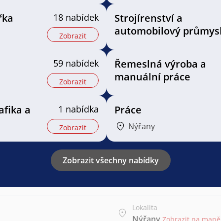
řka
18 nabídek
Strojírenství a
automobilový průmys
Zobrazit
59 nabídek
Řemeslná výroba a
manuální práce
Zobrazit
rafika a
1 nabídka
Práce
Nýřany
Zobrazit
Zobrazit všechny nabídky
Lokalita
Nýřany
Zobrazit na mapě