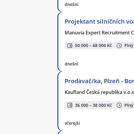
dnešní
Projektant silničních vo
Manuvia Expert Recruitment CZ
50 000 – 68 000 Kč
Plný
dnešní
Prodavač/ka, Plzeň - Bo
Kaufland Česká republika v.o.s
36 000 – 38 000 Kč
Plný
včerejší