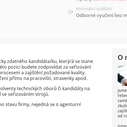
Minimální vzdělání
Odborné vyučení bez m
O 
y zdatného kandidáta/ku, který/á se stane
této pozici budete zodpovídat za seřizování
procesem a zajištění požadované kvality.
čení přímo na pracovišti, stravenky apod.
solventy technických oborů či kandidáty na
Jsme
í se seřizováním strojů.
řeše
zaměs
 stavu firmy, nejedná se o agenturní
zkuš
zaji
od r
Jsme