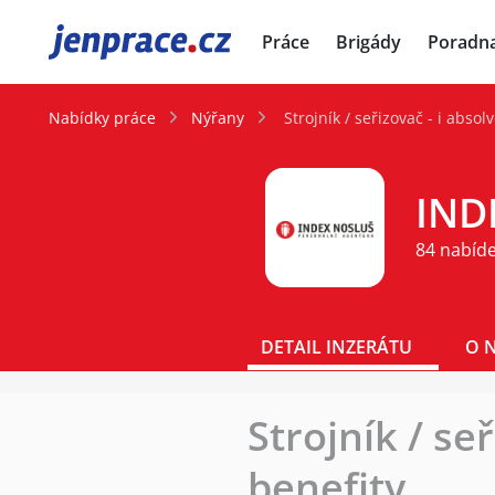
JenPráce.cz
Práce
Brigády
Poradn
Nabídky práce
Nýřany
Strojník / seřizovač - i abso
IND
84 nabíd
DETAIL INZERÁTU
O 
Strojník / se
benefity