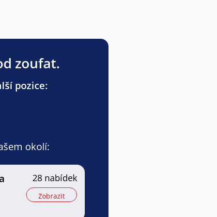
od zoufat.
lší pozice:
vašem okolí:
a
28 nabídek
Zobrazit