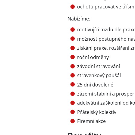
ochotu pracovat ve tří
Nabízíme:
motivující mzdu dle prax
možnost postupného nav
získání praxe, rozšíření z
roční odměny
závodní stravování
stravenkový paušál
25 dní dovolené
zázemí stabilní a prosper
adekvátní zaškolení od k
Přátelský kolektiv
Firemní akce