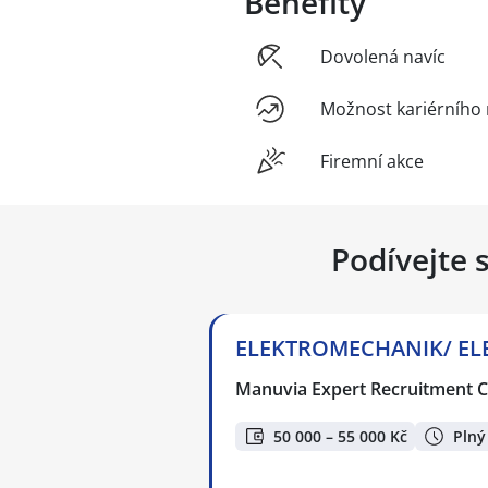
Benefity
Dovolená navíc
Možnost kariérního 
Firemní akce
Podívejte 
ELEKTROMECHANIK/ ELEK
Manuvia Expert Recruitment CZ
50 000 – 55 000 Kč
Plný