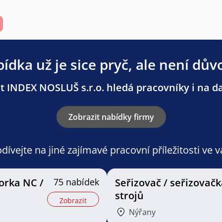
ídka už je sice pryč, ale není dův
 INDEX NOSLUŠ s.r.o. hledá pracovníky i na da
Zobrazit nabídky firmy
ívejte na jiné zajímavé pracovní příležitosti ve 
orka NC /
75 nabídek
Seřizovač / seřizovačk
strojů
Zobrazit
Nýřany