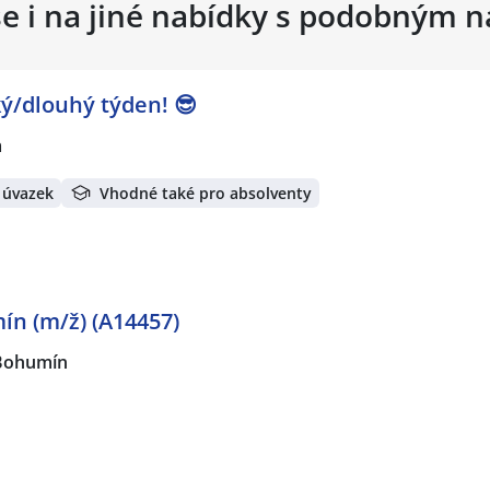
se i na jiné nabídky s podobným 
tký/dlouhý týden! 😎
a
 úvazek
Vhodné také pro absolventy
n (m/ž) (A14457)
Bohumín