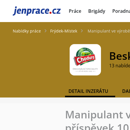
JenPráce.cz
Práce
Brigády
Poradn
Nabídky práce
Frýdek-Místek
Manipulant ve výrobě 
Besk
13 nabíd
DETAIL INZERÁTU
DA
Manipulant v
příspěvek 10