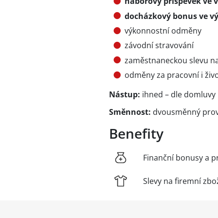
náborový příspěvek ve v
docházkový bonus ve výš
výkonnostní odměny
závodní stravování
zaměstnaneckou slevu na
odměny za pracovní i živo
Nástup:
ihned – dle domluvy
Směnnost:
dvousměnný provo
Benefity
Finanční bonusy a p
Slevy na firemní zbo