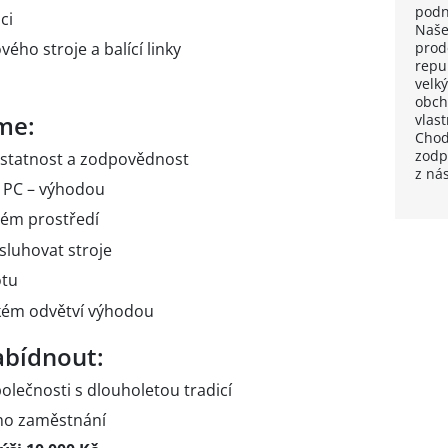
podn
ci
Naše
prode
ého stroje a balící linky
repu
velký
obch
me:
vlas
Chod
zodp
statnost a zodpovědnost
z nás
a PC – výhodou
ném prostředí
luhovat stroje
otu
ském odvětví výhodou
bídnout:
olečnosti s dlouholetou tradicí
ho zaměstnání