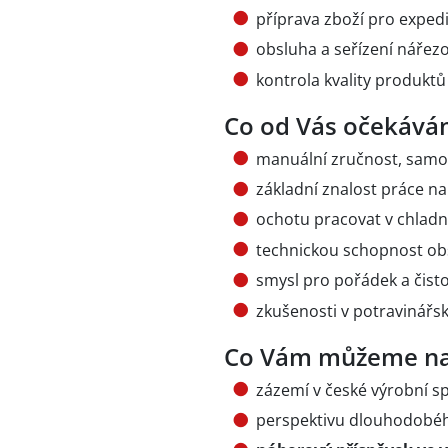
příprava zboží pro expedi
obsluha a seřízení nářezov
kontrola kvality produktů
Co od Vás očekává
manuální zručnost, samo
základní znalost práce n
ochotu pracovat v chlad
technickou schopnost obs
smysl pro pořádek a čist
zkušenosti v potravinář
Co Vám můžeme na
zázemí v české výrobní sp
perspektivu dlouhodobé