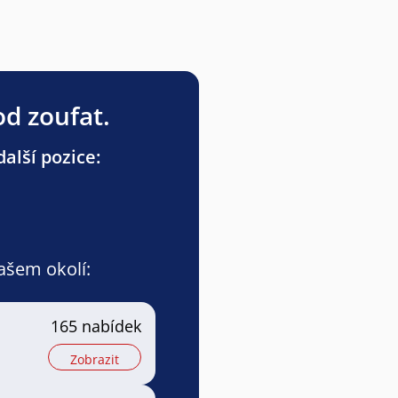
od zoufat.
alší pozice:
vašem okolí:
165 nabídek
Zobrazit