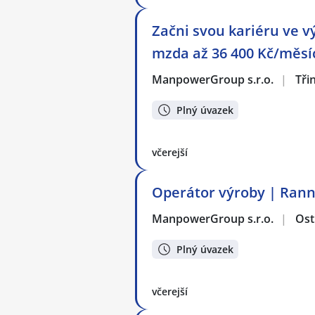
Začni svou kariéru ve v
mzda až 36 400 Kč/měsí
ManpowerGroup s.r.o.
|
Tři
Plný úvazek
včerejší
Operátor výroby | Rann
ManpowerGroup s.r.o.
|
Ost
Plný úvazek
včerejší