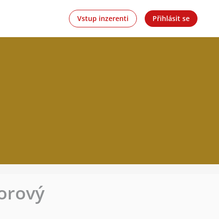
Vstup inzerenti
Přihlásit se
borový