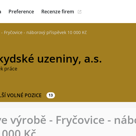
a
Preference
Recenze firem
- Fryčovice - náborový příspěvek 10 000 Kč
ydské uzeniny, a.s.
ek práce
LŠÍ VOLNÉ POZICE
13
e výrobě - Fryčovice - ná
 000 Kč