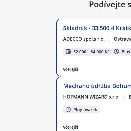
Podívejte 
Skladník - 33.500,-! Krá
ADECCO spol.s r.o.
|
Ostrav
32 000 – 34 000 Kč
Plný
včerejší
Mechano údržba Bohumí
HOFMANN WIZARD s.r.o.
|
Plný úvazek
včerejší