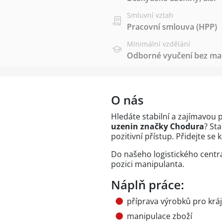
Smluvní vztah
Pracovní smlouva (HPP)
Minimální vzdělání
Odborné vyučení bez mat
O nás
Hledáte stabilní a zajímavou 
uzenin značky Chodura
? St
pozitivní přístup. Přidejte se 
Do našeho logistického centr
pozici manipulanta.
Náplň práce:
příprava výrobků pro kráj
manipulace zboží