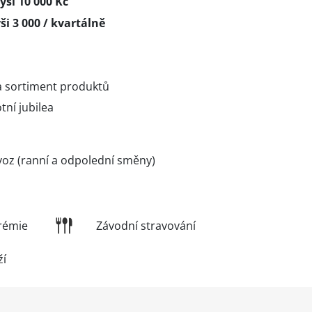
ýši 10 000 Kč
i 3 000 / kvartálně
 sortiment produktů
tní jubilea
z (ranní a odpolední směny)
rémie
Závodní stravování
ží