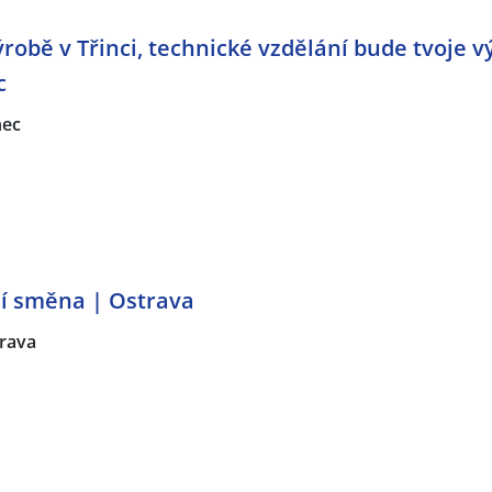
ýrobě v Třinci, technické vzdělání bude tvoje 
c
nec
í směna | Ostrava
rava