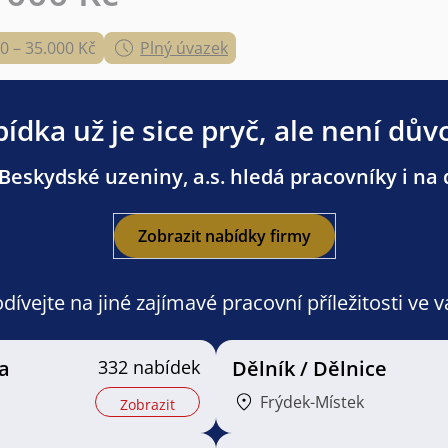
0 – 35.000 Kč
Plný úvazek
ídka už je sice pryč, ale není dův
Beskydské uzeniny, a.s. hledá pracovníky i na d
Zobrazit nabídky firmy
ívejte na jiné zajímavé pracovní příležitosti ve 
a
332 nabídek
Dělník / Dělnice
Frýdek-Místek
Zobrazit