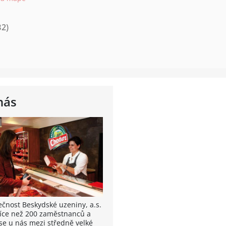
B2)
nás
ečnost Beskydské uzeniny, a.s.
íce než 200 zaměstnanců a
 se u nás mezi středně velké