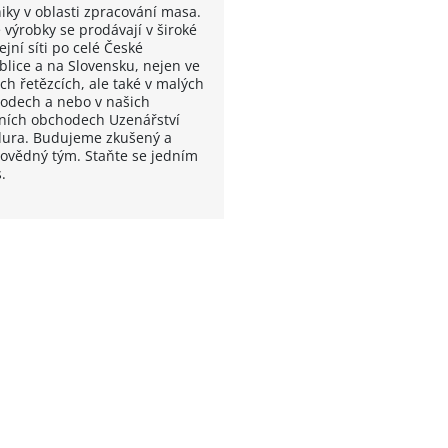
iky v oblasti zpracování masa.
 výrobky se prodávají v široké
jní síti po celé České
blice a na Slovensku, nejen ve
ch řetězcích, ale také v malých
odech a nebo v našich
tních obchodech Uzenářství
ura. Budujeme zkušený a
ovědný tým. Staňte se jedním
.