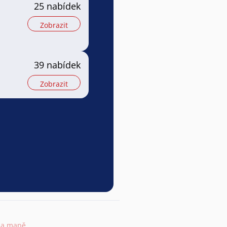
a
25 nabídek
Zobrazit
39 nabídek
Zobrazit
na mapě