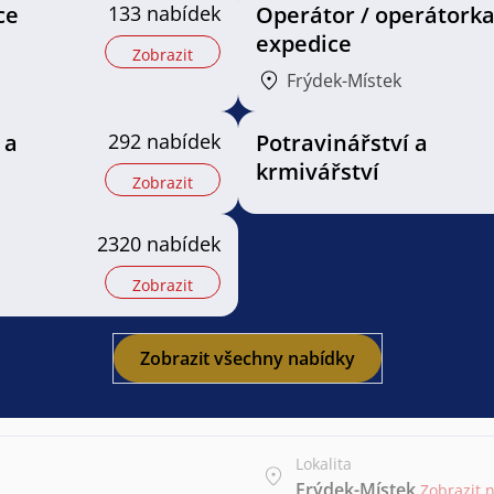
ce
133 nabídek
Operátor / operátork
expedice
Zobrazit
Frýdek-Místek
 a
292 nabídek
Potravinářství a
krmivářství
Zobrazit
2320 nabídek
Zobrazit
Zobrazit všechny nabídky
Lokalita
Frýdek-Místek
Zobrazit 