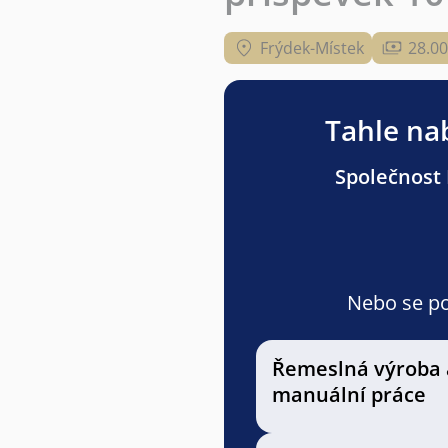
Frýdek-Místek
28.00
Tahle nab
Společnost 
Nebo se pod
Řemeslná výroba 
manuální práce