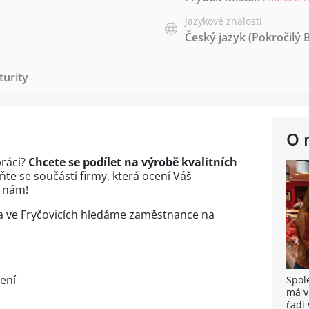
Jazykové znalosti
Český jazyk
(Pokročilý 
urity
O 
práci?
Chcete se podílet na výrobě kvalitních
aňte se součástí firmy, která ocení Váš
k nám!
a ve Fryčovicích hledáme zaměstnance na
ení
Spol
má v
řadí