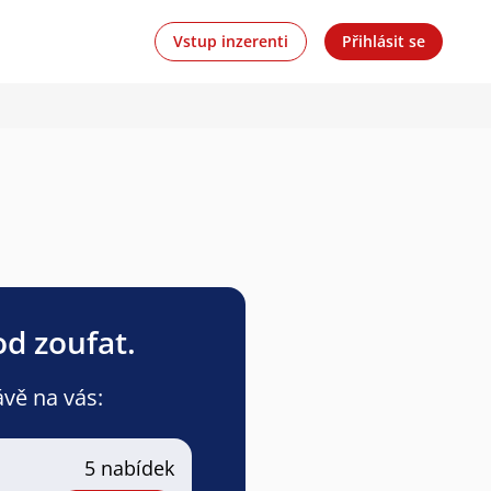
Vstup inzerenti
Přihlásit se
od zoufat.
ávě na vás:
a
5 nabídek