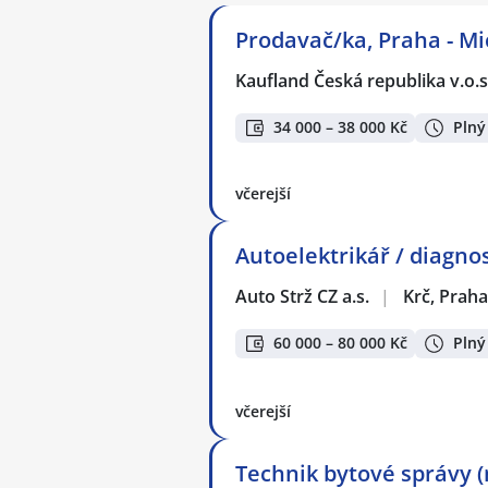
Prodavač/ka, Praha - Mi
Kaufland Česká republika v.o.s
34 000 – 38 000 Kč
Plný
včerejší
Autoelektrikář / diagnos
Auto Strž CZ a.s.
|
Krč, Praha
60 000 – 80 000 Kč
Plný
včerejší
Technik bytové správy (