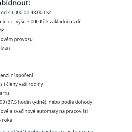
bídnout:
od 43.000 do 48.000 Kč
mie do výše 3.000 Kč k základní mzdě
PP
 novém provozu
eloxu
enzijní spoření
 i členy vaší rodiny
kartu
:00 (37,5 hodin týdně), nebo podle dohody
jové a svačinové automaty na pracovišti
o roka
o zaslání Vašeho životopisu - je to pro nás