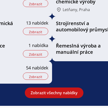
chemické výroby
Zobrazit
Letňany, Praha
mická
13 nabídek
Strojírenství a
automobilový průmys
Zobrazit
ice
1 nabídka
Řemeslná výroba a
manuální práce
Zobrazit
54 nabídek
Zobrazit
Zobrazit všechny nabídky