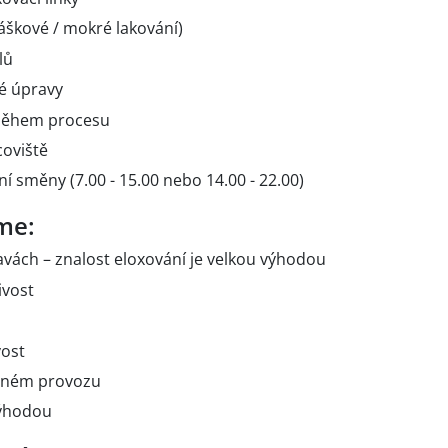
ráškové / mokré lakování)
lů
vé úpravy
ůběhem procesu
coviště
í směny (7.00 - 15.00 nebo 14.00 - 22.00)
me:
vách – znalost eloxování je velkou výhodou
ivost
vost
nném provozu
výhodou