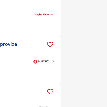
 provize
i