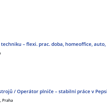
echniku – flexi. prac. doba, homeoffice, auto,
a
rojů / Operátor plniče – stabilní práce v Peps
, Praha