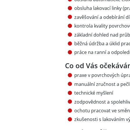
obsluha lakovací linky (p
zavěšování a odebírání dí
kontrola kvality povrcho
základní dohled nad pr
běžná údržba a úklid pra
práce na ranní a odpoledn
Co od Vás očekává
praxe v povrchových úpra
manuální zručnost a pečl
technické myšlení
zodpovědnost a spolehli
ochotu pracovat ve smě
zkušenosti s lakováním 