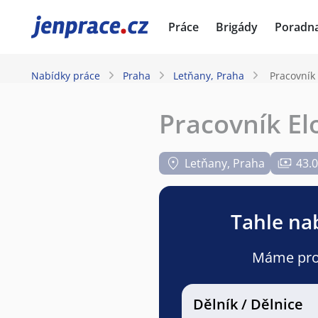
JenPráce.cz
Práce
Brigády
Poradn
Nabídky práce
Praha
Letňany, Praha
Pracovník
Pracovník El
Letňany, Praha
43.0
Tahle nab
Máme pro v
Dělník / Dělnice