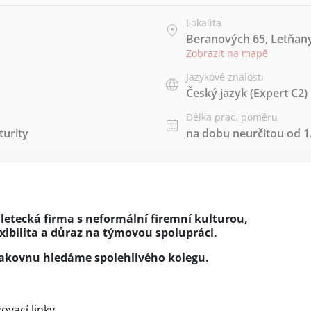
Lokalita
Beranových 65, Letňany
Zobrazit na mapě
Jazykové znalosti
Český jazyk
(Expert C2)
Délka prac. poměru
urity
na dobu neurčitou od 1.
 letecká firma s neformální firemní kulturou,
exibilita a důraz na týmovou spolupráci.
lakovnu hledáme spolehlivého kolegu.
ovací linky