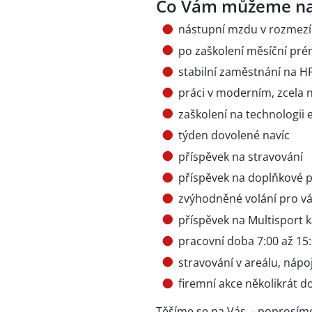
Co Vám můžeme na
nástupní mzdu v rozmezí 
po zaškolení měsíční pré
stabilní zaměstnání na H
práci v moderním, zcela
zaškolení na technologii 
týden dovolené navíc
příspěvek na stravování
příspěvek na doplňkové p
zvýhodněné volání pro vás
příspěvek na Multisport 
pracovní doba 7:00 až 15
stravování v areálu, nápo
firemní akce několikrát d
Těšíme se na Vás - poprosíme 