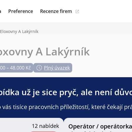
a
Preference
Recenze firem
 Eloxovny A Lakýrník
oxovny A Lakýrník
00 – 48.000 Kč
Plný úvazek
ídka už je sice pryč, ale není dův
ás tisíce pracovních příležitostí, které čekají pr
12 nabídek
Operátor / operátork