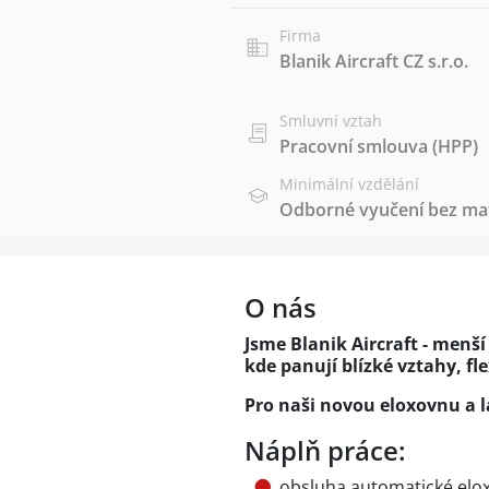
Firma
Blanik Aircraft CZ s.r.o.
Smluvní vztah
Pracovní smlouva (HPP)
Minimální vzdělání
Odborné vyučení bez mat
O nás
Jsme Blanik Aircraft - menší
kde panují blízké vztahy, fl
Pro naši novou eloxovnu a 
Náplň práce:
obsluha automatické elox