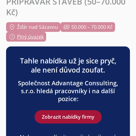
PŘÍPRAVÁŘ STAVEB (50–70.000
Kč)
Žďár nad Sázavou
50.000 – 70.000 Kč
Plný úvazek
Tahle nabídka už je sice pryč,
ale není důvod zoufat.
Společnost Advantage Consulting,
s.r.o. hledá pracovníky i na další
pozice:
Zobrazit nabídky firmy