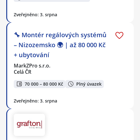
Zveřejněno: 3. srpna
🔧 Montér regálových systémů
– Nizozemsko 🌍 | až 80 000 Kč
+ ubytování
MarkZPro s.r.o.
Celá ČR
70 000 – 80 000 Kč
Plný úvazek
Zveřejněno: 3. srpna