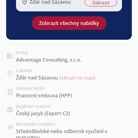
Žďár nad Sázavou
Zobrazit
Zobrazit všechny nabídky
Firma
Advantage Consulting, s.r.o.
Lokalita
Žďár nad Sázavou
Zobrazit na mapě
Smluvní vztah
Pracovní smlouva (HPP)
Jazykové znalosti
Český jazyk
(Expert C2)
Minimální vzdělání
Středoškolské nebo odborné vyučení s
maturitou