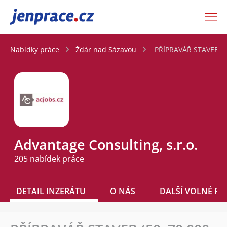
JenPráce.cz
Nabídky práce
Žďár nad Sázavou
PŘÍPRAVÁŘ STAVEB (5
Advantage Consulting, s.r.o.
205 nabídek práce
DETAIL INZERÁTU
O NÁS
DALŠÍ VOLNÉ PO