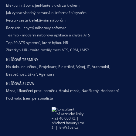
Efektivní nábor s jenHunter: krok za krokem
Jak vybrat vhodný personální informační systém
Recru - cesta k efektivním náborům
Recruitis - chytrý náborový software
Teamio - moderní náborová aplikace a chytré ATS
Top 20 ATS systémů, které hýbou HR
Zkratky v HR - znáte rozdíly mezi ATS, CRM, LMS?
KLÍČOVÉ TERMÍNY
Na dobu neurčitou
,
Projektant
,
Elektrikář
,
Vývoj
,
IT
,
Automobil
,
Bezpečnost
,
Lékař
,
Agentura
KLÍČOVÁ SLOVA
Mzda
,
Ukončení prac. poměru
,
Hrubá mzda
,
Nadřízený
,
Hodnocení
,
Pochvala
,
Jsem personalista