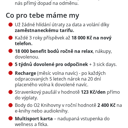
nás přímý dopad na odměnu.
Co pro tebe máme my
Už žádné hlídání útraty za data a volání díky
zaměstnaneckému tarifu.
Každé 3 roky příspěvek až
18 000 Kč na nový
telefon.
18 000 benefit bodů ročně na relax
, nákupy,
dovolenou.
5 týdnů dovolené pro odpočinek
+ 3 sick days.
Recharge
(měsíc volna navíc) - po každých
odpracovaných 5 letech nárok na 20 dní
placeného volna k dovolené navíc.
Stravenkový paušál v hodnotě
123 Kč/den
přímo
do výplaty.
Body do O2 Knihovny v roční hodnotě
2 400 Kč
na
e-knihy nebo audioknihy.
Multisport karta
– nadupaná vstupenka do
wellness a fitka.