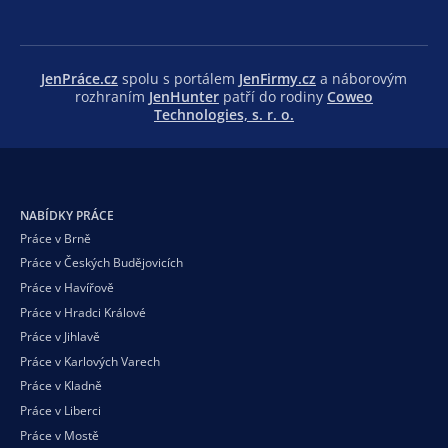
JenPráce.cz
spolu s portálem
JenFirmy.cz
a náborovým
rozhraním
JenHunter
patří do rodiny
Coweo
Technologies, s. r. o.
NABÍDKY PRÁCE
Práce v Brně
Práce v Českých Budějovicích
Práce v Havířově
Práce v Hradci Králové
Práce v Jihlavě
Práce v Karlových Varech
Práce v Kladně
Práce v Liberci
Práce v Mostě