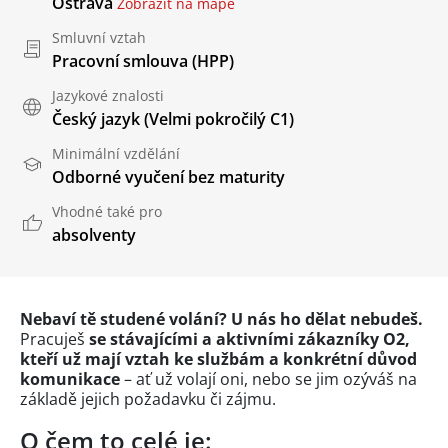
Ostrava
Zobrazit na mapě
Smluvní vztah
Pracovní smlouva (HPP)
Jazykové znalosti
Český jazyk
(Velmi pokročilý C1)
Minimální vzdělání
Odborné vyučení bez maturity
Vhodné také pro
absolventy
Nebaví tě studené volání? U nás ho dělat nebudeš.
Pracuješ
se stávajícími a aktivními zákazníky O2,
kteří už mají vztah ke službám a konkrétní důvod
komunikace
– ať už volají oni, nebo se jim ozýváš na
základě jejich požadavku či zájmu.
O čem to celé je: