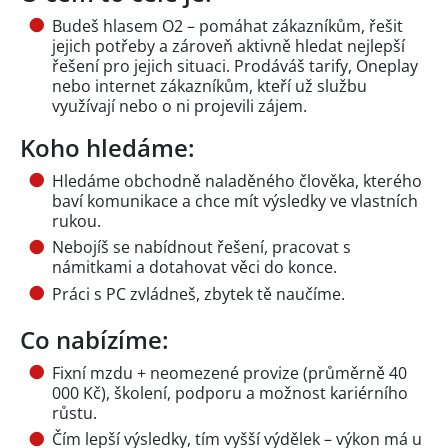
Budeš hlasem O2 – pomáhat zákazníkům, řešit
jejich potřeby a zároveň aktivně hledat nejlepší
řešení pro jejich situaci. Prodáváš tarify, Oneplay
nebo internet zákazníkům, kteří už službu
využívají nebo o ni projevili zájem.
Koho hledáme:
Hledáme obchodně naladěného člověka, kterého
baví komunikace a chce mít výsledky ve vlastních
rukou.
Nebojíš se nabídnout řešení, pracovat s
námitkami a dotahovat věci do konce.
Práci s PC zvládneš, zbytek tě naučíme.
Co nabízíme:
Fixní mzdu + neomezené provize (průměrně 40
000 Kč), školení, podporu a možnost kariérního
růstu.
Čím lepší výsledky, tím vyšší výdělek – výkon má u