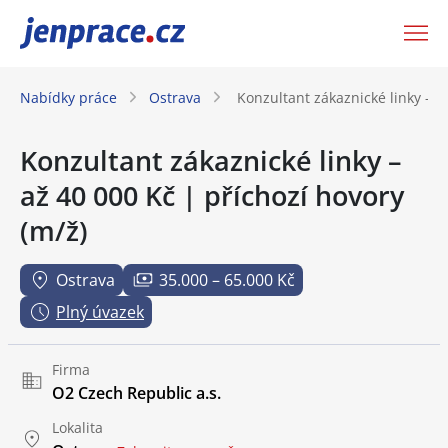
JenPráce.cz
Nabídky práce
Ostrava
Konzultant zákaznické linky – a
Konzultant zákaznické linky –
až 40 000 Kč | příchozí hovory
(m/ž)
Ostrava
35.000 – 65.000 Kč
Plný úvazek
Firma
O2 Czech Republic a.s.
Lokalita