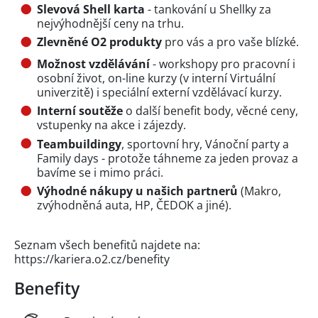
Slevová Shell karta
- tankování u Shellky za
nejvýhodnější ceny na trhu.
Zlevněné O2 produkty
pro vás a pro vaše blízké.
Možnost vzdělávání
- workshopy pro pracovní i
osobní život, on-line kurzy (v interní Virtuální
univerzitě) i speciální externí vzdělávací kurzy.
Interní soutěže
o další benefit body, věcné ceny,
vstupenky na akce i zájezdy.
Teambuildingy
, sportovní hry, Vánoční party a
Family days - protože táhneme za jeden provaz a
bavíme se i mimo práci.
Výhodné nákupy u našich partnerů
(Makro,
zvýhodněná auta, HP, ČEDOK a jiné).
Seznam všech benefitů najdete na:
https://kariera.o2.cz/benefity
Benefity