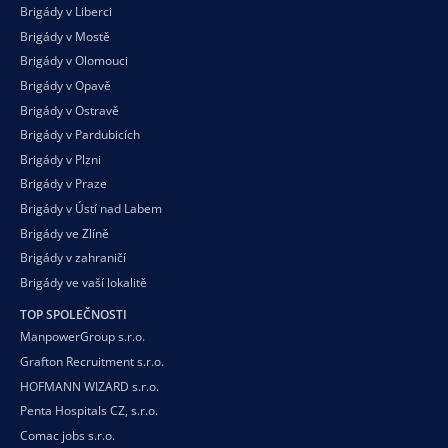
Brigády v Liberci
Brigády v Mostě
Brigády v Olomouci
Brigády v Opavě
Brigády v Ostravě
Brigády v Pardubicích
Brigády v Plzni
Brigády v Praze
Brigády v Ústí nad Labem
Brigády ve Zlíně
Brigády v zahraničí
Brigády ve vaší
lokalitě
TOP SPOLEČNOSTI
ManpowerGroup s.r.o.
Grafton Recruitment s.r.o.
HOFMANN WIZARD s.r.o.
Penta Hospitals CZ, s.r.o.
Comac jobs s.r.o.