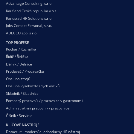
Advantage Consulting, s.r.o.
Kaufland Česká republika v.o.s.
Randstad HR Solutions s.r.o.
Jobs Contact Personal, s.r.o.
ADECCO spol.s r.o.
TOP PROFESE
Kuchař / Kuchařka
Řidič / Řidička
Dělník / Dělnice
Prodavač / Prodavačka
Obsluha strojů
Obsluha vysokozdvižných vozíků
Skladník / Skladnice
Pomocný pracovník / pracovnice v gastronomii
Administrativní pracovník / pracovnice
Číšník / Servírka
KLÍČOVÉ NÁSTROJE
Datacruit - moderní a jednoduchý HR nástroj