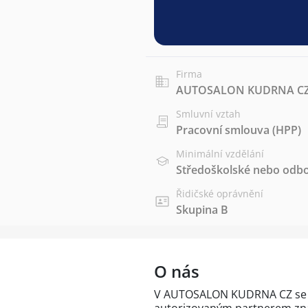
Firma
AUTOSALON KUDRNA CZ 
Smluvní vztah
Pracovní smlouva (HPP)
Minimální vzdělání
Středoškolské nebo odbo
Řidičské oprávnění
Skupina B
O nás
V AUTOSALON KUDRNA CZ se o