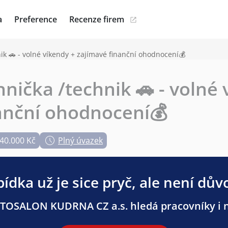
a
Preference
Recenze firem
nik 🚗 - volné víkendy + zajímavé finanční ohodnocení💰
hnička /technik 🚗 - volné
anční ohodnocení💰
 40.000 Kč
Plný úvazek
ídka už je sice pryč, ale není dův
TOSALON KUDRNA CZ a.s. hledá pracovníky i na