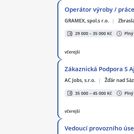
Operátor výroby / práce
GRAMEX, spol.s r.o.
|
Zbrasl
29 000 – 35 000 Kč
Plný
včerejší
Zákaznická Podpora S A
AC Jobs, s.r.o.
|
Žďár nad Sá
35 000 – 45 000 Kč
Plný
včerejší
Vedoucí provozního úse