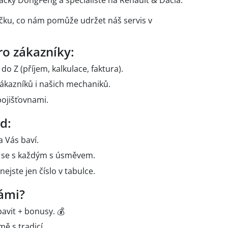
ky DongFeng a specialisté na Renault & Dacia.
čku, co nám pomůže udržet náš servis v
ro zákazníky:
o Z (příjem, kalkulace, faktura).
ákazníků i našich mechaniků.
pojišťovnami.
d:
a Vás baví.
te se s každým s úsměvem.
nejste jen číslo v tabulce.
námi?
avit + bonusy. 💰
mě s tradicí.