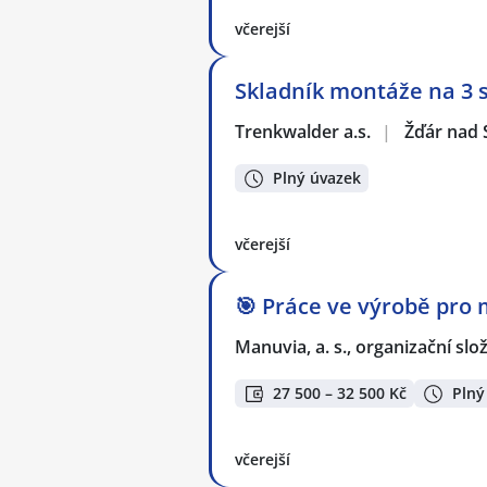
včerejší
Skladník montáže na 3
Trenkwalder a.s.
|
Žďár nad
Plný úvazek
včerejší
🎯 Práce ve výrobě pro 
Manuvia, a. s., organizační slo
27 500 – 32 500 Kč
Plný
včerejší