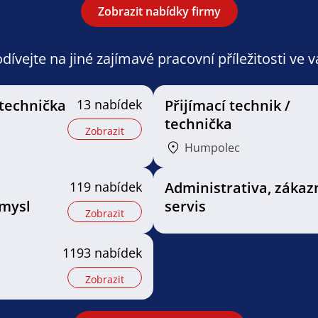
Zobrazit nabídky firmy
ívejte na jiné zajímavé pracovní příležitosti ve 
 technička
13 nabídek
Přijímací technik /
technička
Zobrazit
Humpolec
119 nabídek
Administrativa, zákaz
mysl
servis
Zobrazit
1193 nabídek
Zobrazit