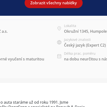
Zobrazit všechny nabídky
Lokalita
a.s.
Okružní 1345, Humpolec
Jazykové znalosti
Český jazyk
(Expert C2)
Délka prac. poměru
rné vyučení s maturitou
na dobu neurčitou s 
 auta staráme už od roku 1991. Jsme