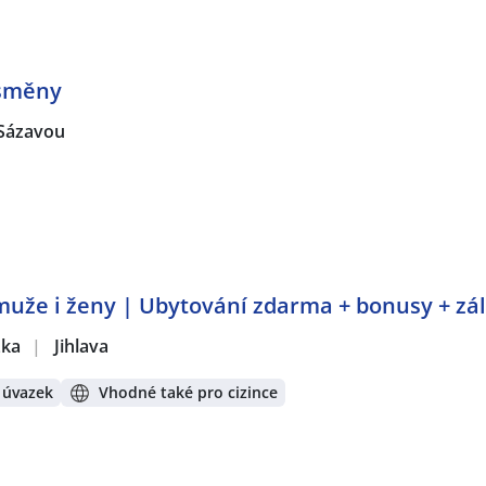
 směny
 Sázavou
muže i ženy | Ubytování zdarma + bonusy + zá
žka
|
Jihlava
 úvazek
Vhodné také pro cizince