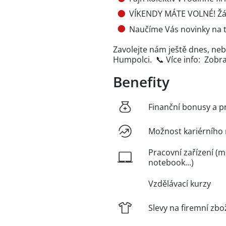
VÍKENDY MÁTE VOLNÉ! Žád
Naučíme Vás novinky na tr
Zavolejte nám ještě dnes, neb
Humpolci. 📞 Více info:
Zobraz
Benefity
Finanční bonusy a p
Možnost kariérního 
Pracovní zařízení (m
notebook...)
Vzdělávací kurzy
Slevy na firemní zbo