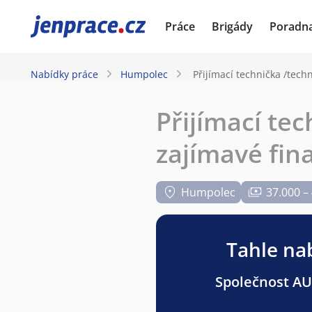
JenPráce.cz
Práce
Brigády
Poradn
Nabídky práce
Humpolec
Přijímací technička /tech
Přijímací tec
zajímavé fin
Humpolec
37.000 –
Tahle nab
Společnost AU