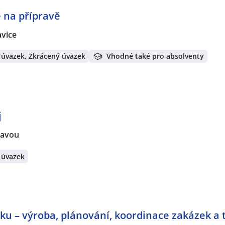
 na přípravě
avice
 úvazek, Zkrácený úvazek
Vhodné také pro absolventy
j
zavou
 úvazek
ku – výroba, plánování, koordinace zakázek a