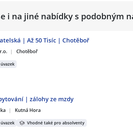
se i na jiné nabídky s podobným 
atelská | Až 50 Tisíc | Chotěboř
r.o.
|
Chotěboř
 úvazek
bytování | zálohy ze mzdy
žka
|
Kutná Hora
 úvazek
Vhodné také pro absolventy