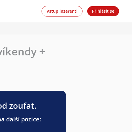
Vstup inzerenti
Přihlásit se
 víkendy +
od zoufat.
 další pozice: