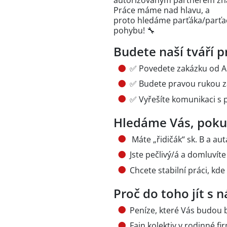
autorizovaným partnerem znač
Práce máme nad hlavu, a
proto hledáme parťáka/parťa
pohybu! 🔧
Budete naší tváří p
✅ Povedete zakázku od A d
✅ Budete pravou rukou z
✅ Vyřešíte komunikaci s 
Hledáme Vás, poku
Máte „řidičák“ sk. B a aut
Jste pečlivý/á a domluví
Chcete stabilní práci, kde 
Proč do toho jít s 
Peníze, které Vás budou b
Fajn kolektiv v rodinné fir