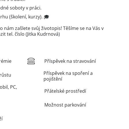
né soboty v práci.
hu (školení, kurzy). 🎓
o nám zašlete svůj životopis! Těšíme se na Vás v
it tel. číslo
(Jitka Kudrnová)
rémie
Příspěvek na stravování
Příspěvek na spoření a
růstu
pojištění
obil, PC,
Přátelské prostředí
Možnost parkování
ží