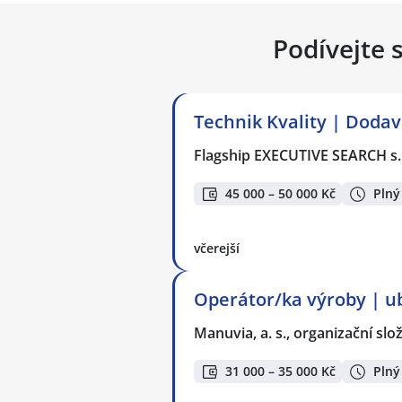
Podívejte 
Technik Kvality | Dodav
Flagship EXECUTIVE SEARCH s.
45 000 – 50 000 Kč
Plný
včerejší
Operátor/ka výroby | u
Manuvia, a. s., organizační slo
31 000 – 35 000 Kč
Plný