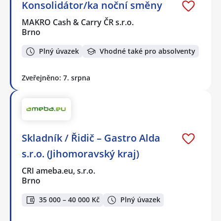
Konsolidátor/ka noční směny
MAKRO Cash & Carry ČR s.r.o.
Brno
Plný úvazek
Vhodné také pro absolventy
Zveřejněno: 7. srpna
Skladník / Řidič – Gastro Alda
s.r.o. (Jihomoravský kraj)
CRI ameba.eu, s.r.o.
Brno
35 000 – 40 000 Kč
Plný úvazek