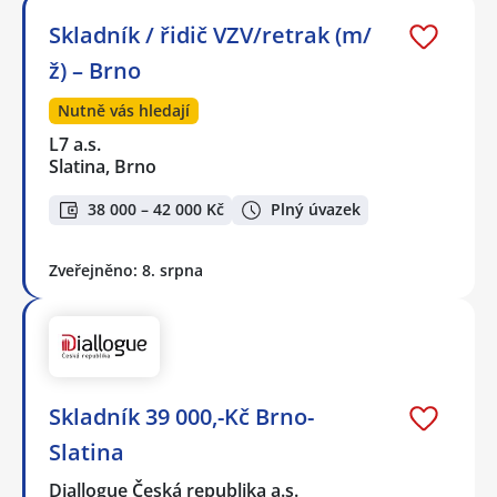
Skladník / řidič VZV/retrak (m/
ž) – Brno
Nutně vás hledají
L7 a.s.
Slatina, Brno
38 000 – 42 000 Kč
Plný úvazek
Zveřejněno: 8. srpna
Skladník 39 000,-Kč Brno-
Slatina
Diallogue Česká republika a.s.