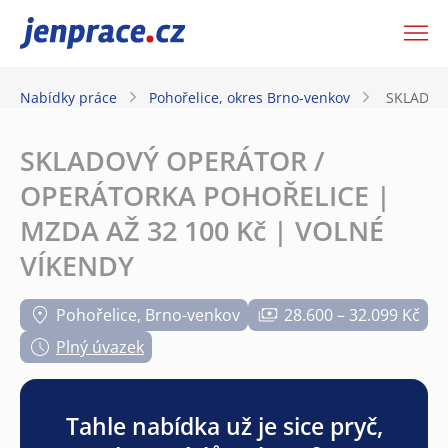
JenPráce.cz
Nabídky práce
Pohořelice, okres Brno-venkov
SKLADOV
SKLADOVÝ OPERÁTOR /
OPERÁTORKA POHOŘELICE |
MZDA AŽ 32 100 Kč | VOLNÉ
VÍKENDY
Pohořelice, Brno-venkov
28.600 – 32.099 Kč
Plný úvazek
Tahle nabídka už je sice pryč,