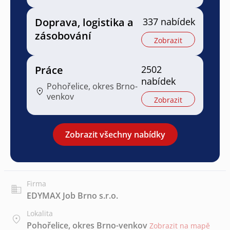
Doprava, logistika a
337 nabídek
zásobování
Zobrazit
Práce
2502
nabídek
Pohořelice, okres Brno-
venkov
Zobrazit
Zobrazit všechny nabídky
Firma
EDYMAX Job Brno s.r.o.
Lokalita
Pohořelice, okres Brno-venkov
Zobrazit na mapě