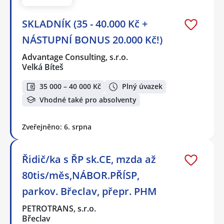
SKLADNÍK (35 - 40.000 Kč +
NÁSTUPNÍ BONUS 20.000 Kč!)
Advantage Consulting, s.r.o.
Velká Bíteš
35 000 – 40 000 Kč
Plný úvazek
Vhodné také pro absolventy
Zveřejněno: 6. srpna
Řidič/ka s ŘP sk.CE, mzda až
80tis/měs,NÁBOR.PŘÍSP,
parkov. Břeclav, přepr. PHM
PETROTRANS, s.r.o.
Břeclav