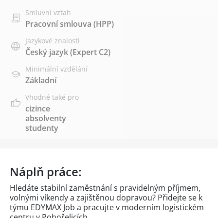
Smluvní vztah
Pracovní smlouva (HPP)
Jazykové znalosti
Český jazyk
(Expert C2)
Minimální vzdělání
Základní
Vhodné také pro
cizince
absolventy
studenty
Náplň práce:
Hledáte stabilní zaměstnání s pravidelným příjmem,
volnými víkendy a zajištěnou dopravou? Přidejte se k
týmu EDYMAX Job a pracujte v moderním logistickém
centru v Pohořelicích.