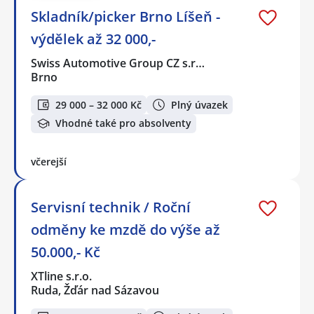
Skladník/picker Brno Líšeň -
výdělek až 32 000,-
Swiss Automotive Group CZ s.r…
Brno
29 000 – 32 000 Kč
Plný úvazek
Vhodné také pro absolventy
včerejší
Servisní technik / Roční
odměny ke mzdě do výše až
50.000,- Kč
XTline s.r.o.
Ruda, Žďár nad Sázavou