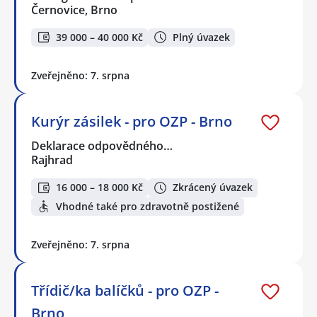
Černovice, Brno
39 000 – 40 000 Kč
Plný úvazek
Zveřejněno: 7. srpna
Kurýr zásilek - pro OZP - Brno
Deklarace odpovědného…
Rajhrad
16 000 – 18 000 Kč
Zkrácený úvazek
Vhodné také pro zdravotně postižené
Zveřejněno: 7. srpna
Třídič/ka balíčků - pro OZP -
Brno