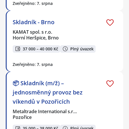
Zveřejněno: 7. srpna
Skladník - Brno
KAMAT spol. s r.o.
Horní Heršpice, Brno
37 000 – 40 000 Kč
Plný úvazek
Zveřejněno: 7. srpna
📦 Skladník (m/ž) –
jednosměnný provoz bez
víkendů v Pozořicích
Metaltrade International s.r…
Pozořice
35 000 – 38 000 Kč
Plný úvazek