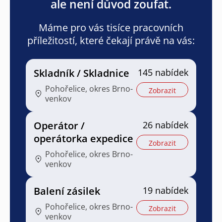
ale není důvod zoufat.
Máme pro vás tisíce pracovních
příležitostí, které čekají právě na vás:
Skladník / Skladnice
145 nabídek
Pohořelice, okres Brno-
Zobrazit
venkov
Operátor /
26 nabídek
operátorka expedice
Zobrazit
Pohořelice, okres Brno-
venkov
Balení zásilek
19 nabídek
Pohořelice, okres Brno-
Zobrazit
venkov