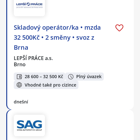
Skladový operátor/ka • mzda
32 500Kč • 2 směny • svoz z
Brna
LEPŠÍ PRÁCE a.s.
Brno
28 600 – 32 500 Kč
Plný úvazek
Vhodné také pro cizince
dnešní