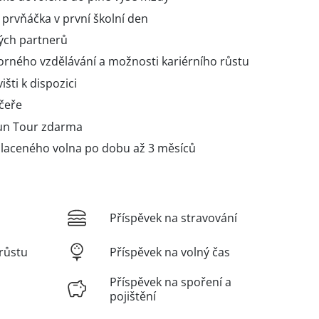
 prvňáčka v první školní den
ných partnerů
rného vzdělávání a možnosti kariérního růstu
išti k dispozici
ečeře
un Tour zdarma
placeného volna po dobu až 3 měsíců
Příspěvek na stravování
růstu
Příspěvek na volný čas
Příspěvek na spoření a
pojištění