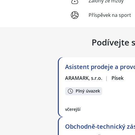
Zálohy ze mzdy
Příspěvek na sport
Podívejte 
Asistent prodeje a provoz
ARAMARK, s.r.o.
|
Písek
Plný úvazek
včerejší
Obchodně-technický zástu