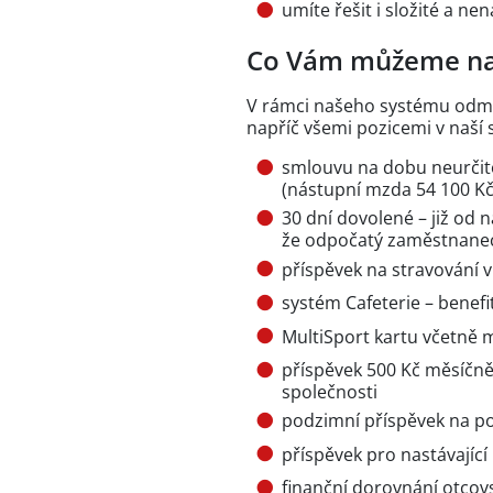
umíte řešit i složité a ne
Co Vám můžeme na
V rámci našeho systému odm
napříč všemi pozicemi v naší 
smlouvu na dobu neurčit
(nástupní mzda 54 100 Kč,
30 dní dovolené – již od 
že odpočatý zaměstnane
příspěvek na stravování 
systém Cafeterie – benefi
MultiSport kartu včetně
příspěvek 500 Kč měsíčně 
společnosti
podzimní příspěvek na p
příspěvek pro nastávající
finanční dorovnání otcov