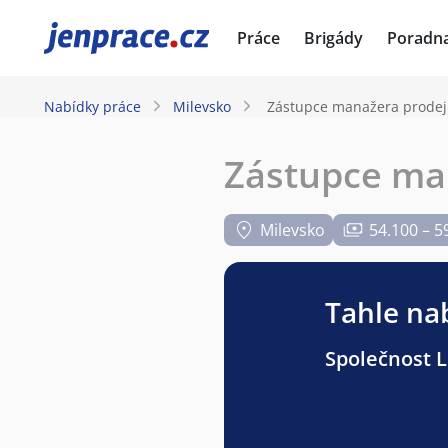
JenPráce.cz
Práce
Brigády
Poradn
Nabídky práce
Milevsko
Zástupce manažera prodejn
Zástupce man
Milevsko
54.100 – 5
Tahle nab
Společnost Li