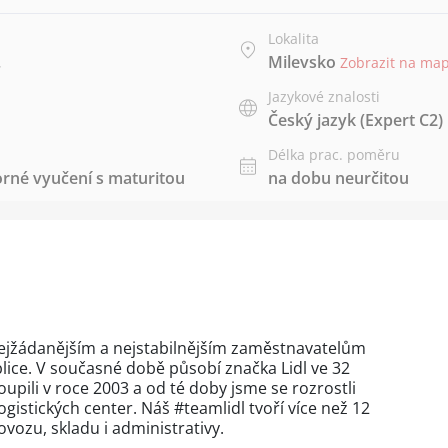
Lokalita
.
Milevsko
Zobrazit na ma
Jazykové znalosti
Český jazyk
(Expert C2)
Délka prac. poměru
rné vyučení s maturitou
na dobu neurčitou
 k nejžádanějším a nejstabilnějším zaměstnavatelům
ice. V současné době působí značka Lidl ve 32
upili v roce 2003 a od té doby jsme se rozrostli
ogistických center. Náš #teamlidl tvoří více než 12
vozu, skladu i administrativy.