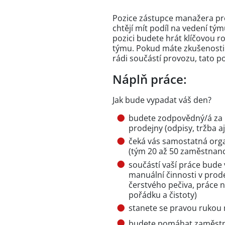
Pozice zástupce manažera prode
chtějí mít podíl na vedení tým
pozici budete hrát klíčovou r
týmu. Pokud máte zkušenosti s
rádi součástí provozu, tato p
Náplň práce:
Jak bude vypadat váš den?
budete zodpovědný/á za 
prodejny (odpisy, tržba aj
čeká vás samostatná orga
(tým 20 až 50 zaměstnanců
součástí vaší práce bude
manuální činnosti v prod
čerstvého pečiva, práce 
pořádku a čistoty)
stanete se pravou rukou
budete pomáhat zaměstnan