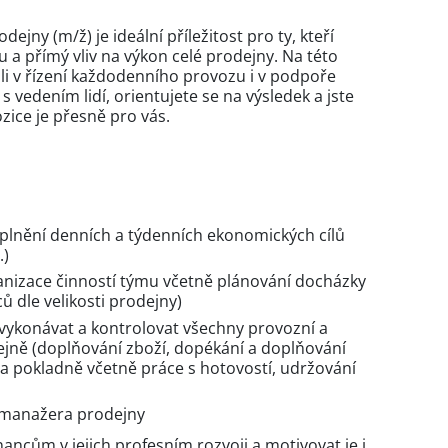
jny (m/ž) je ideální příležitost pro ty, kteří
u a přímý vliv na výkon celé prodejny. Na této
oli v řízení každodenního provozu i v podpoře
 vedením lidí, orientujete se na výsledek a jste
ozice je přesně pro vás.
plnění denních a týdenních ekonomických cílů
.)
nizace činností týmu včetně plánování docházky
 dle velikosti prodejny)
 vykonávat a kontrolovat všechny provozní a
ejně (doplňování zboží, dopékání a doplňování
na pokladně včetně práce s hotovostí, udržování
 manažera prodejny
cům v jejich profesním rozvoji a motivovat je i