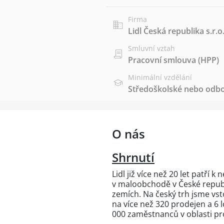
Firma
Lidl Česká republika s.r.o
Smluvní vztah
Pracovní smlouva (HPP)
Minimální vzdělání
Středoškolské nebo odbo
O nás
Shrnutí
Lidl již více než 20 let patří
v maloobchodě v České republ
zemích. Na český trh jsme vsto
na více než 320 prodejen a 6 l
000 zaměstnanců v oblasti pro