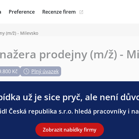
a
Preference
Recenze firem
y (m/ž) - Milevsko
ažera prodejny (m/ž) - M
9.800 Kč
Plný úvazek
ídka už je sice pryč, ale není dův
dl Česká republika s.r.o. hledá pracovníky i na
Zobrazit nabídky firmy