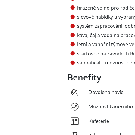
hrazené volno pro rodiče
slevové nabídky u vybra
systém zapracování, odbo
káva, čaj a voda na pracov
letní a vánoční týmové v
startovné na závodech R
sabbatical – možnost ne
Benefity
Dovolená navíc
Možnost kariérního 
Kafetérie