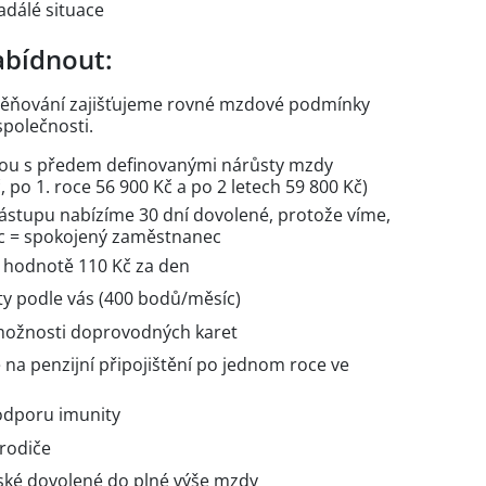
nadálé situace
bídnout:
ěňování zajišťujeme rovné mzdové podmínky
společnosti.
ou s předem definovanými nárůsty mzdy
 po 1. roce 56 900 Kč a po 2 letech 59 800 Kč)
nástupu nabízíme 30 dní dovolené, protože víme,
c = spokojený zaměstnanec
v hodnotě 110 Kč za den
ty podle vás (400 bodů/měsíc)
 možnosti doprovodných karet
na penzijní připojištění po jednom roce ve
odporu imunity
 rodiče
ské dovolené do plné výše mzdy