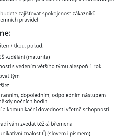
budete zajišťovat spokojenost zákazníků
remních pravidel
me:
átem/-tkou, pokud:
SŠ vzdělání (maturita)
osti s vedením většího týmu alespoň 1 rok
vovat tým
šlet
 s ranním, dopoledním, odpoledním nástupem
 někdy nočních hodin
í a komunikační dovednosti včetně schopnosti
nevadí vám zvedat těžká břemena
ikativní znalost ČJ (slovem i písmem)