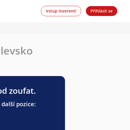
Vstup inzerenti
Přihlásit se
ilevsko
od zoufat.
 další pozice: