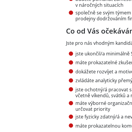
v náročných situacích
společně se svým týmem 
prodejny dodržováním fi
Co od Vás očekává
Jste pro nás vhodným kandid
jste ukončil/a minimálně 
máte prokazatelné zkušen
dokážete rozvíjet a moti
zvládáte analyticky přemý
jste ochotný/á pracovat
včetně víkendů, svátků a
máte výborné organizačn
určovat priority
jste fyzicky zdatný/á a 
máte prokazatelnou komun