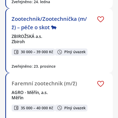
Zveřejněno: 24. ledna
Zootechnik/Zootechnička (m/
ž) – péče o skot 🐄
ZBIROŽSKÁ a.s.
Zbiroh
30 000 – 39 000 Kč
Plný úvazek
Zveřejněno: 23. prosince
Faremní zootechnik (m/ž)
AGRO - Měřín, a.s.
Měřín
35 000 – 40 000 Kč
Plný úvazek