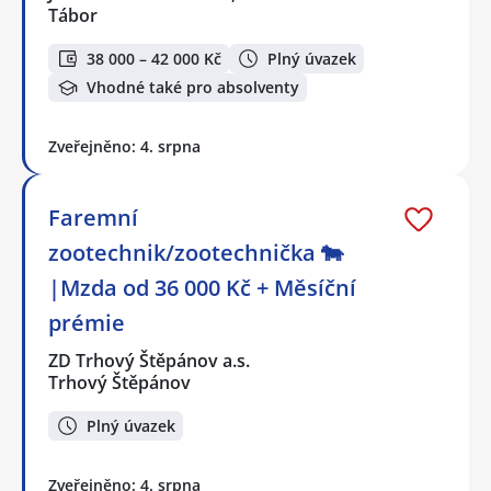
Tábor
38 000 – 42 000 Kč
Plný úvazek
Vhodné také pro absolventy
Zveřejněno: 4. srpna
Faremní
zootechnik/zootechnička 🐄
|Mzda od 36 000 Kč + Měsíční
prémie
ZD Trhový Štěpánov a.s.
Trhový Štěpánov
Plný úvazek
Zveřejněno: 4. srpna