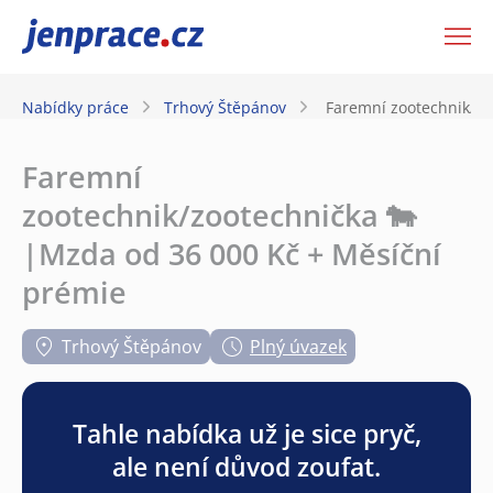
JenPráce.cz
Nabídky práce
Trhový Štěpánov
Faremní zootechnik/zo
Faremní
zootechnik/zootechnička 🐄
|Mzda od 36 000 Kč + Měsíční
prémie
Trhový Štěpánov
Plný úvazek
Tahle nabídka už je sice pryč,
ale není důvod zoufat.