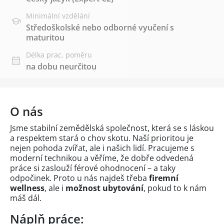
Minimální vzdělání
Středoškolské nebo odborné vyučení s
maturitou
Délka prac. poměru
na dobu neurčitou
O nás
Jsme stabilní zemědělská společnost, která se s láskou
a respektem stará o chov skotu. Naší prioritou je
nejen pohoda zvířat, ale i našich lidí. Pracujeme s
moderní technikou a věříme, že dobře odvedená
práce si zaslouží férové ohodnocení – a taky
odpočinek. Proto u nás najdeš třeba
firemní
wellness
, ale i
možnost ubytování
, pokud to k nám
máš dál.
Náplň práce: