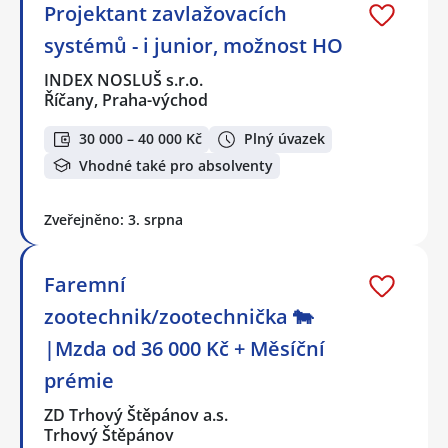
Projektant zavlažovacích
systémů - i junior, možnost HO
INDEX NOSLUŠ s.r.o.
Říčany, Praha-východ
30 000 – 40 000 Kč
Plný úvazek
Vhodné také pro absolventy
Zveřejněno: 3. srpna
Faremní
zootechnik/zootechnička 🐄
|Mzda od 36 000 Kč + Měsíční
prémie
ZD Trhový Štěpánov a.s.
Trhový Štěpánov