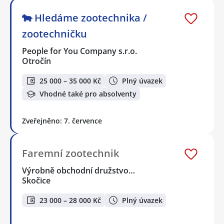
🐄 Hledáme zootechnika /
zootechničku
People for You Company s.r.o.
Otročín
25 000 – 35 000 Kč
Plný úvazek
Vhodné také pro absolventy
Zveřejněno: 7. července
Faremní zootechnik
Výrobně obchodní družstvo…
Skočice
23 000 – 28 000 Kč
Plný úvazek