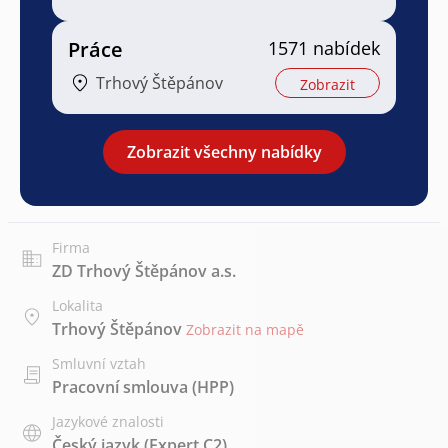
Práce
1571 nabídek
Trhový Štěpánov
Zobrazit
Zobrazit všechny nabídky
Firma
ZD Trhový Štěpánov a.s.
Lokalita
Trhový Štěpánov
Zobrazit na mapě
Smluvní vztah
Pracovní smlouva (HPP)
Jazykové znalosti
Český jazyk
(Expert C2)