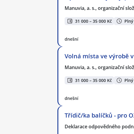
Manuvia, a. s., organizační slo
31 000 – 35 000 Kč
Plný
dnešní
Volná místa ve výrobě v
Manuvia, a. s., organizační slo
31 000 – 35 000 Kč
Plný
dnešní
Třídič/ka balíčků - pro 
Deklarace odpovědného podnik