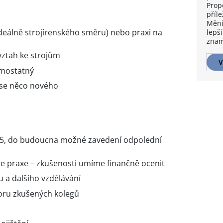
Prop
příle
Mění
ideálně strojírenského směru) nebo praxi na
lepší
znam
 vztah ke strojům
V
 samostatný
t se něco nového
:15, do budoucna možné zavedení odpolední
e praxe – zkušenosti umíme finančně ocenit
u a dalšího vzdělávání
poru zkušených kolegů