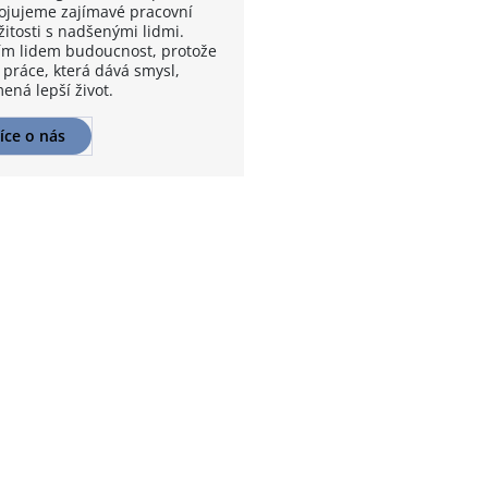
ojujeme zajímavé pracovní
žitosti s nadšenými lidmi.
m lidem budoucnost, protože
 práce, která dává smysl,
ená lepší život.
íce o nás