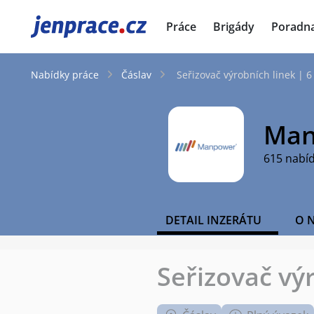
JenPráce.cz
Práce
Brigády
Poradn
Nabídky práce
Čáslav
Seřizovač výrobních linek | 
Man
615 nabí
DETAIL INZERÁTU
O 
Seřizovač vý