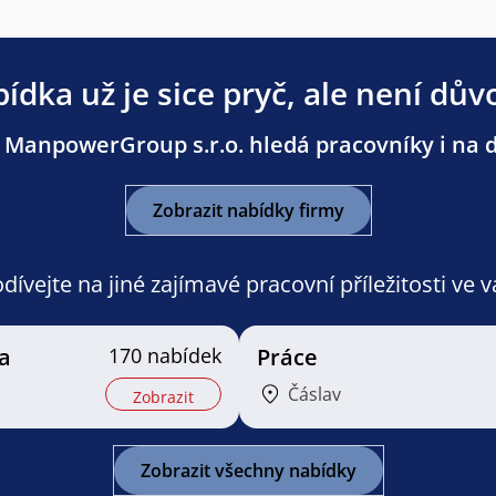
ídka už je sice pryč, ale není dův
 ManpowerGroup s.r.o. hledá pracovníky i na da
Zobrazit nabídky firmy
ívejte na jiné zajímavé pracovní příležitosti ve 
a
170 nabídek
Práce
Čáslav
Zobrazit
Zobrazit všechny nabídky