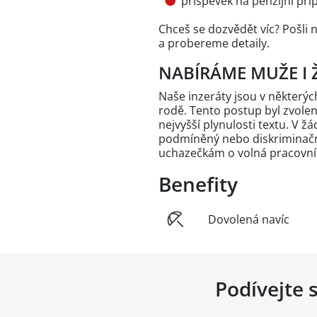
příspěvek na penzijní při
Chceš se dozvědět víc? Pošli 
a probereme detaily.
NABÍRÁME MUŽE I 
Naše inzeráty jsou v někter
rodě. Tento postup byl zvole
nejvyšší plynulosti textu. V 
podmíněný nebo diskriminační
uchazečkám o volná pracovní
Benefity
Dovolená navíc
Podívejte 