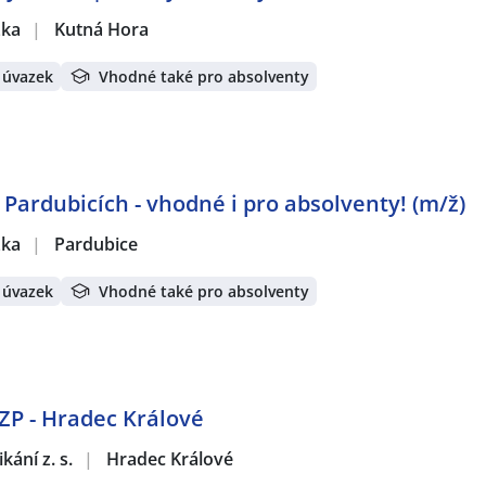
žka
|
Kutná Hora
 úvazek
Vhodné také pro absolventy
 Pardubicích - vhodné i pro absolventy! (m/ž)
žka
|
Pardubice
 úvazek
Vhodné také pro absolventy
OZP - Hradec Králové
ání z. s.
|
Hradec Králové