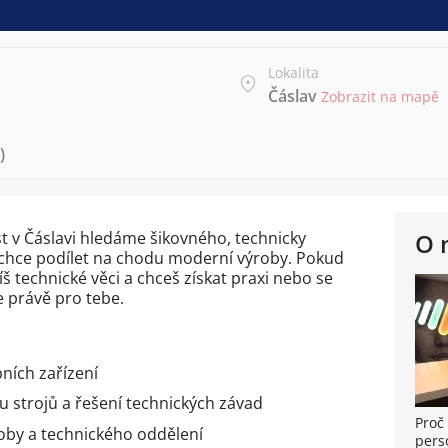
Lokalita
Čáslav
Zobrazit na mapě
)
t v Čáslavi hledáme šikovného, technicky
O 
 chce podílet na chodu moderní výroby. Pokud
šíš technické věci a chceš získat praxi nebo se
ce právě pro tebe.
bních zařízení
 strojů a řešení technických závad
Proč 
roby a technického oddělení
pers