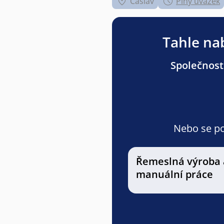
Čáslav
Plný úvazek
Tahle nab
Společnost
Nebo se pod
Řemeslná výroba 
manuální práce