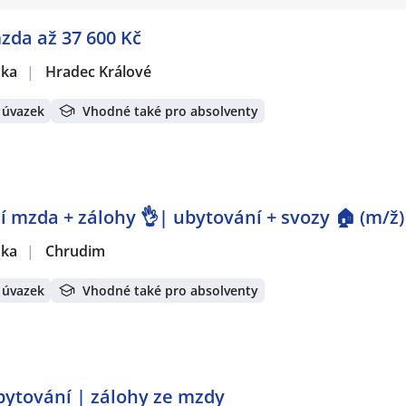
mzda až 37 600 Kč
žka
|
Hradec Králové
 úvazek
Vhodné také pro absolventy
 mzda + zálohy 👌| ubytování + svozy 🏠 (m/ž)
žka
|
Chrudim
 úvazek
Vhodné také pro absolventy
bytování | zálohy ze mzdy