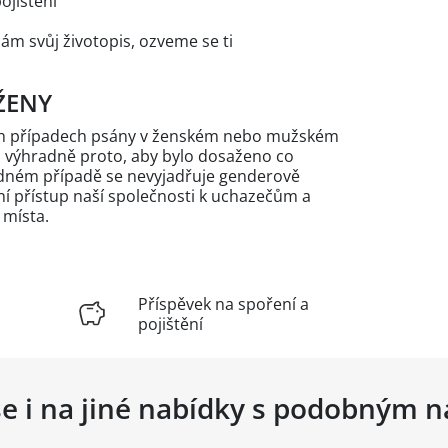
pojištění
nám svůj životopis, ozveme se ti
ŽENY
ých případech psány v ženském nebo mužském
n výhradně proto, aby bylo dosaženo co
žádném případě se nevyjadřuje genderově
 přístup naší společnosti k uchazečům a
 místa.
Příspěvek na spoření a
pojištění
se i na jiné nabídky s podobným 