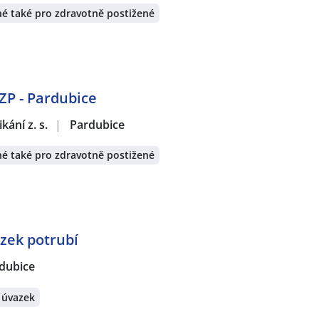
é také pro zdravotně postižené
OZP - Pardubice
ání z. s.
|
Pardubice
é také pro zdravotně postižené
zek potrubí
dubice
 úvazek