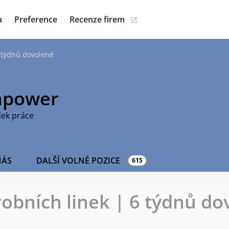
a
Preference
Recenze firem
6 týdnů dovolené
power
dek práce
NÁS
DALŠÍ VOLNÉ POZICE
615
robních linek | 6 týdnů do