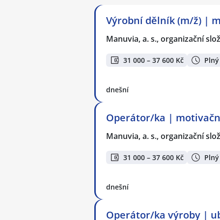
Výrobní dělník (m/ž) | 
Manuvia, a. s., organizační slo
31 000 – 37 600 Kč
Plný
dnešní
Operátor/ka | motivační
Manuvia, a. s., organizační slo
31 000 – 37 600 Kč
Plný
dnešní
Operátor/ka výroby | u