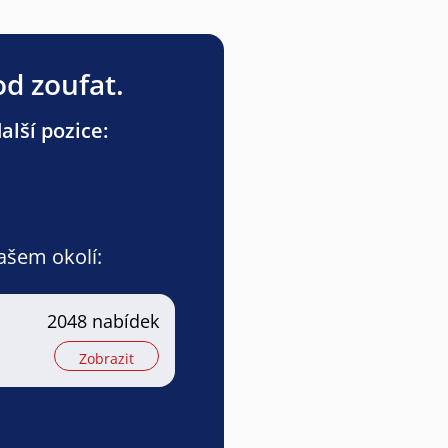
od zoufat.
lší pozice:
vašem okolí:
2048 nabídek
Zobrazit