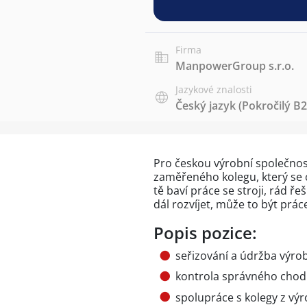
Firma
ManpowerGroup s.r.o.
Jazykové znalosti
Český jazyk
(Pokročilý B2
Pro českou výrobní společnos
zaměřeného kolegu, který se
tě baví práce se stroji, rád ře
dál rozvíjet, může to být prá
Popis pozice:
seřizování a údržba výro
kontrola správného chodu
spolupráce s kolegy z vý