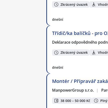
Zkrácený úvazek
Vhodn
dnešní
Třídič/ka balíčků - pro 
Deklarace odpovědného podnik
Zkrácený úvazek
Vhodn
dnešní
Montér / Přípravář zaká
ManpowerGroup s.r.o.
|
Par
38 000 – 50 000 Kč
Plný