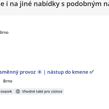
se i na jiné nabídky s podobným 
Brno
-směnný provoz ☀️ | nástup do kmene ✅
|
Brno
 úvazek
Vhodné také pro cizince