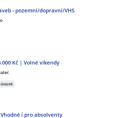
staveb - pozemní/dopravní/VHS
no
.000 Kč | Volné víkendy
atec
 úvazek
 Vhodné i pro absolventy