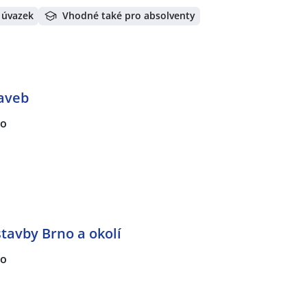
 úvazek
Vhodné také pro absolventy
aveb
no
stavby Brno a okolí
no