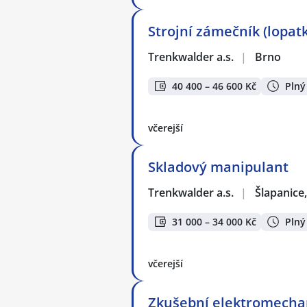
Strojní zámečník (lopatk
Trenkwalder a.s.
|
Brno
40 400 – 46 600 Kč
Plný
včerejší
Skladový manipulant
Trenkwalder a.s.
|
Šlapanice
31 000 – 34 000 Kč
Plný
včerejší
Zkušební elektromecha