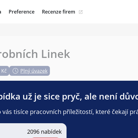
a
Preference
Recenze firem
robních Linek
 Kč
Plný úvazek
ídka už je sice pryč, ale není dův
ás tisíce pracovních příležitostí, které čekají pr
2096 nabídek