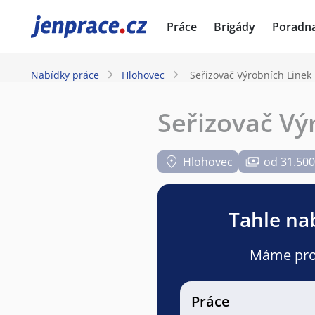
JenPráce.cz
Práce
Brigády
Poradn
Nabídky práce
Hlohovec
Seřizovač Výrobních Linek
Seřizovač Vý
Hlohovec
od 31.500
Tahle nab
Máme pro v
Práce