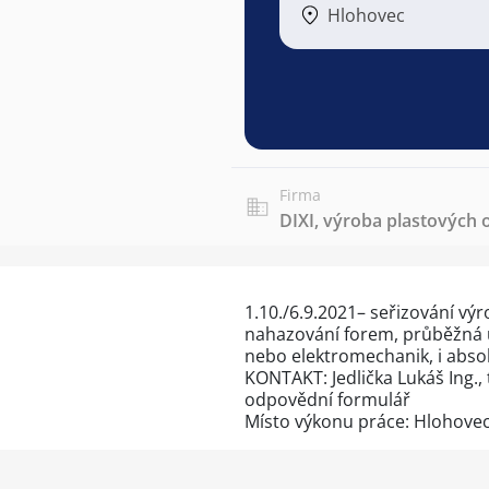
Hlohovec
Firma
DIXI, výroba plastových o
1.10./6.9.2021– seřizování vý
nahazování forem, průběžná úd
nebo elektromechanik, i absol
KONTAKT: Jedlička Lukáš Ing., 
odpovědní formulář
Místo výkonu práce: Hlohove