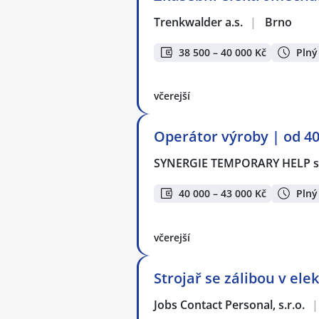
Trenkwalder a.s.
|
Brno
38 500 – 40 000 Kč
Plný
včerejší
Operátor výroby | od 4
SYNERGIE TEMPORARY HELP s.
40 000 – 43 000 Kč
Plný
včerejší
Strojař se zálibou v ele
Jobs Contact Personal, s.r.o.
|