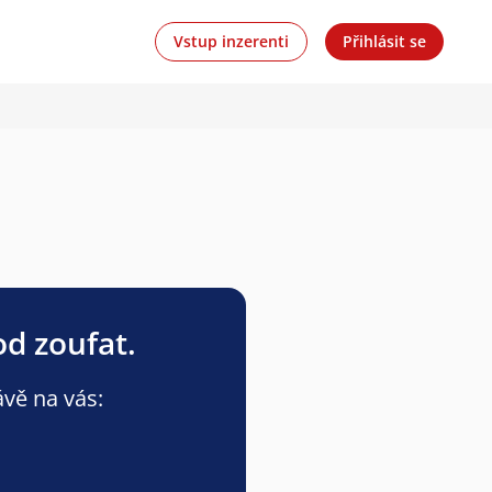
Vstup inzerenti
Přihlásit se
od zoufat.
ávě na vás: