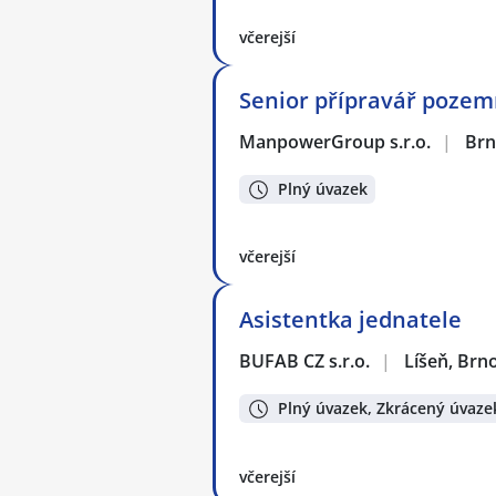
včerejší
Senior přípravář pozemn
ManpowerGroup s.r.o.
|
Br
Plný úvazek
včerejší
Asistentka jednatele
BUFAB CZ s.r.o.
|
Líšeň, Brn
Plný úvazek, Zkrácený úvaze
včerejší