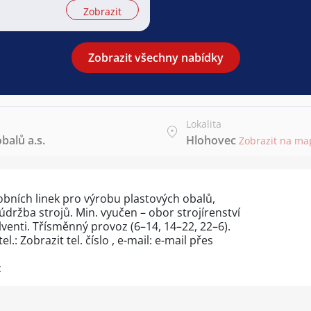
Zobrazit
Zobrazit všechny nabídky
Lokalita
balů a.s.
Hlohovec
Zobrazit na ma
robních linek pro výrobu plastových obalů,
ržba strojů. Min. vyučen – obor strojírenství
venti. Třísměnný provoz (6–14, 14–22, 22–6).
tel.:
Zobrazit tel. číslo
, e-mail: e-mail přes
c