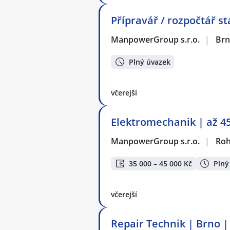
Přípravář / rozpočtář 
ManpowerGroup s.r.o.
|
Br
Plný úvazek
včerejší
Elektromechanik | až 45
ManpowerGroup s.r.o.
|
Roh
35 000 – 45 000 Kč
Plný
včerejší
Repair Technik | Brno |