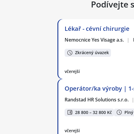
Podívejte 
Lékař - cévní chirurgie
Nemocnice Yes Visage a.s.
|
Zkrácený úvazek
včerejší
Operátor/ka výroby | 1
Randstad HR Solutions s.r.o.
28 800 – 32 800 Kč
Plný
včerejší