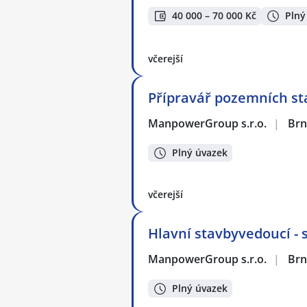
40 000 – 70 000 Kč
Plný
včerejší
Přípravář pozemních st
ManpowerGroup s.r.o.
|
Br
Plný úvazek
včerejší
Hlavní stavbyvedoucí - 
ManpowerGroup s.r.o.
|
Br
Plný úvazek