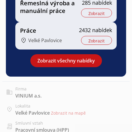
Řemeslná výroba a
285 nabídek
manuální práce
Zobrazit
Práce
2432 nabídek
Velké Pavlovice
Zobrazit
Zobrazit všechny nabídky
Firma
VINIUM a.s.
Lokalita
Velké Pavlovice
Zobrazit na mapě
Smluvní vztah
Pracovní smlouva (HPP)