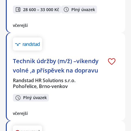
28 600 – 33 000 Kč
Plný úvazek
včerejší
Technik údržby (m/ž) –víkendy
volné ,a příspěvek na dopravu
Randstad HR Solutions s.r.o.
Pohořelice, Brno-venkov
Plný úvazek
včerejší