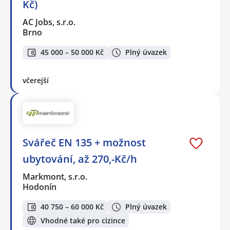
Kč)
AC Jobs, s.r.o.
Brno
45 000 – 50 000 Kč
Plný úvazek
včerejší
Svářeč EN 135 + možnost
ubytování, až 270,-Kč/h
Markmont, s.r.o.
Hodonín
40 750 – 60 000 Kč
Plný úvazek
Vhodné také pro cizince