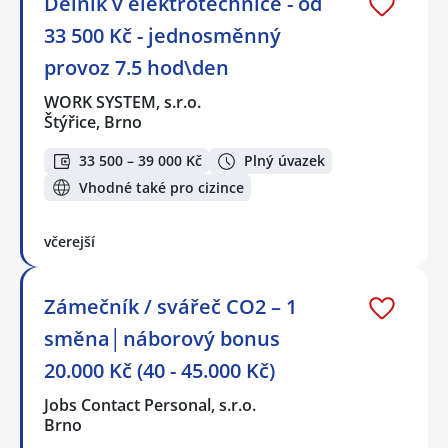
Dělník v elektrotechnice - od
33 500 Kč - jednosměnný
provoz 7.5 hod\den
WORK SYSTEM, s.r.o.
Štýřice, Brno
33 500 – 39 000 Kč
Plný úvazek
Vhodné také pro cizince
včerejší
Zámečník / svářeč CO2 – 1
směna│náborový bonus
20.000 Kč (40 - 45.000 Kč)
Jobs Contact Personal, s.r.o.
Brno