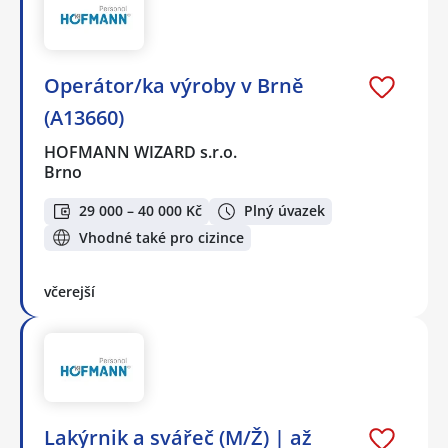
Operátor/ka výroby v Brně
(A13660)
HOFMANN WIZARD s.r.o.
Brno
29 000 – 40 000 Kč
Plný úvazek
Vhodné také pro cizince
včerejší
Lakýrnik a svářeč (M/Ž) | až