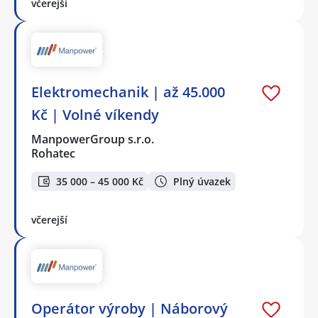
včerejší
Elektromechanik | až 45.000
Kč | Volné víkendy
ManpowerGroup s.r.o.
Rohatec
35 000 – 45 000 Kč
Plný úvazek
včerejší
Operátor výroby | Náborový