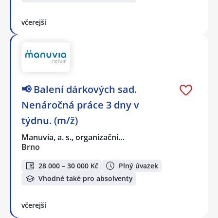
včerejší
📢 Balení dárkových sad.
Nenáročná práce 3 dny v
týdnu. (m/ž)
Manuvia, a. s., organizační…
Brno
28 000 – 30 000 Kč
Plný úvazek
Vhodné také pro absolventy
včerejší