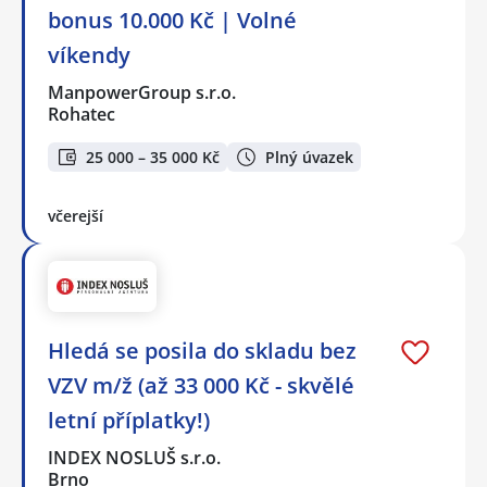
bonus 10.000 Kč | Volné
víkendy
ManpowerGroup s.r.o.
Rohatec
25 000 – 35 000 Kč
Plný úvazek
včerejší
Hledá se posila do skladu bez
VZV m/ž (až 33 000 Kč - skvělé
letní příplatky!)
INDEX NOSLUŠ s.r.o.
Brno