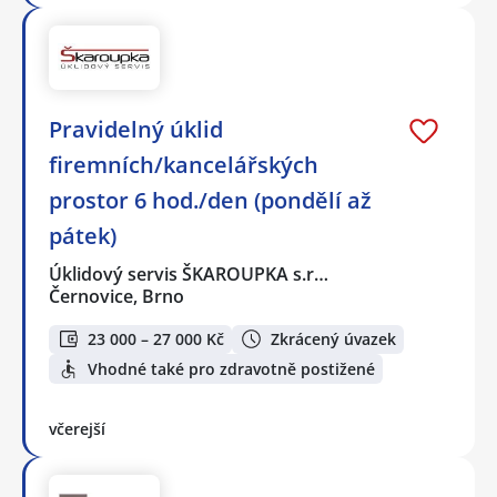
Pravidelný úklid
firemních/kancelářských
prostor 6 hod./den (pondělí až
pátek)
Úklidový servis ŠKAROUPKA s.r…
Černovice, Brno
23 000 – 27 000 Kč
Zkrácený úvazek
Vhodné také pro zdravotně postižené
včerejší