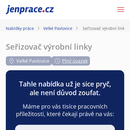
JenPráce.cz
Nabídky práce
Velké Pavlovice
Seřizovač výrobní linky
Seřizovač výrobní linky
Velké Pavlovice
Plný úvazek
Tahle nabídka už je sice pryč,
ale není důvod zoufat.
Máme pro vás tisíce pracovních
příležitostí, které čekají právě na vás: