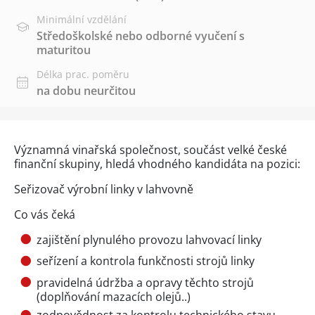
Minimální vzdělání
Středoškolské nebo odborné vyučení s
maturitou
Délka prac. poměru
na dobu neurčitou
Významná vinařská společnost, součást velké české
finanční skupiny, hledá vhodného kandidáta na pozici:
Seřizovač výrobní linky v lahvovně
Co vás čeká
zajištění plynulého provozu lahvovací linky
seřízení a kontrola funkčnosti strojů linky
pravidelná údržba a opravy těchto strojů
(doplňování mazacích olejů..)
zodpovědnost za kontrolu technického stavu