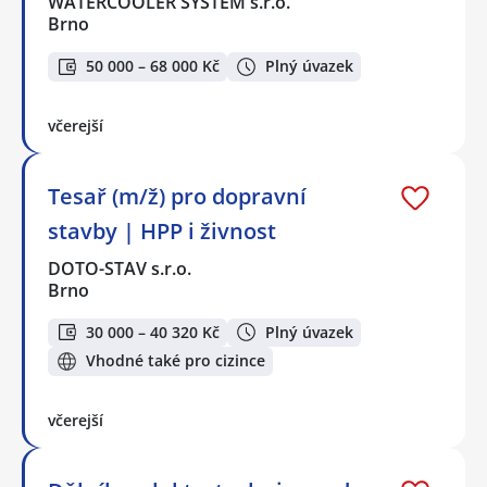
WATERCOOLER SYSTEM s.r.o.
Brno
50 000 – 68 000 Kč
Plný úvazek
včerejší
Tesař (m/ž) pro dopravní
stavby | HPP i živnost
DOTO-STAV s.r.o.
Brno
30 000 – 40 320 Kč
Plný úvazek
Vhodné také pro cizince
včerejší