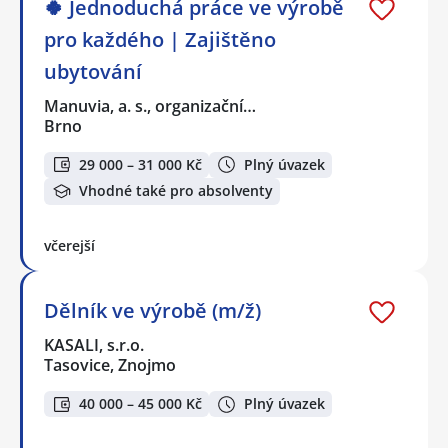
🍀 Jednoduchá práce ve výrobě
pro každého | Zajištěno
ubytování
Manuvia, a. s., organizační…
Brno
29 000 – 31 000 Kč
Plný úvazek
Vhodné také pro absolventy
včerejší
Dělník ve výrobě (m/ž)
KASALI, s.r.o.
Tasovice, Znojmo
40 000 – 45 000 Kč
Plný úvazek