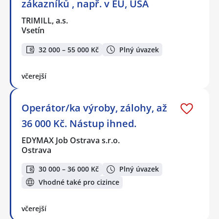
zákazníků , např. v EU, USA
TRIMILL, a.s.
Vsetín
32 000 – 55 000 Kč
Plný úvazek
včerejší
Operátor/ka výroby, zálohy, až
36 000 Kč. Nástup ihned.
EDYMAX Job Ostrava s.r.o.
Ostrava
30 000 – 36 000 Kč
Plný úvazek
Vhodné také pro cizince
včerejší