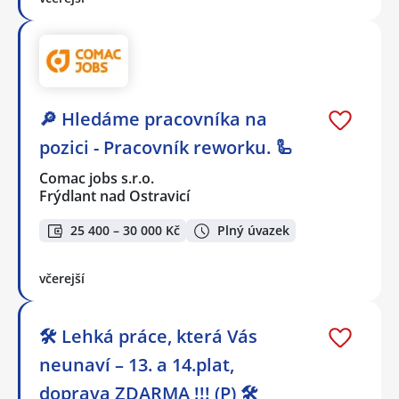
🔎 Hledáme pracovníka na
pozici - Pracovník reworku. 🦾
Comac jobs s.r.o.
Frýdlant nad Ostravicí
25 400 – 30 000 Kč
Plný úvazek
včerejší
🛠️ Lehká práce, která Vás
neunaví – 13. a 14.plat,
doprava ZDARMA !!! (P) 🛠️