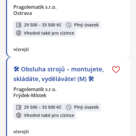
Pragolematik s.r.o.
Ostrava
29 500 – 33 500 Kč
Plný úvazek
Vhodné také pro cizince
včerejší
🛠️ Obsluha strojů – montujete,
skládáte, vyděláváte! (M) 🛠️
Pragolematik s.r.o.
Frýdek-Místek
29 500 – 33 500 Kč
Plný úvazek
Vhodné také pro cizince
včerejší