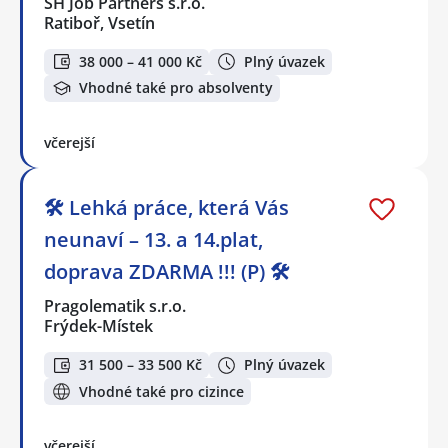
SH Job Partners s.r.o.
Ratiboř, Vsetín
38 000 – 41 000 Kč
Plný úvazek
Vhodné také pro absolventy
včerejší
🛠️ Lehká práce, která Vás
neunaví – 13. a 14.plat,
doprava ZDARMA !!! (P) 🛠️
Pragolematik s.r.o.
Frýdek-Místek
31 500 – 33 500 Kč
Plný úvazek
Vhodné také pro cizince
včerejší