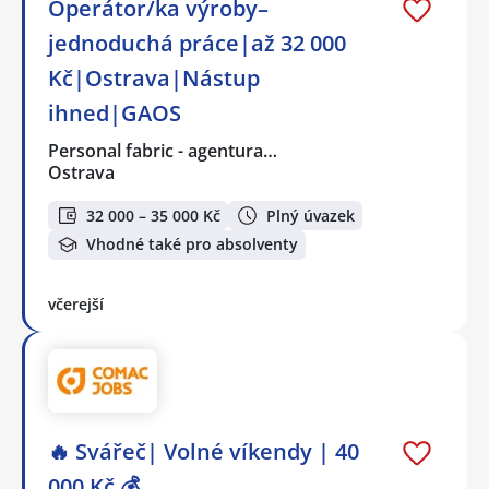
Operátor/ka výroby–
jednoduchá práce|až 32 000
Kč|Ostrava|Nástup
ihned|GAOS
Personal fabric - agentura…
Ostrava
32 000 – 35 000 Kč
Plný úvazek
Vhodné také pro absolventy
včerejší
🔥 Svářeč| Volné víkendy | 40
000 Kč 💰