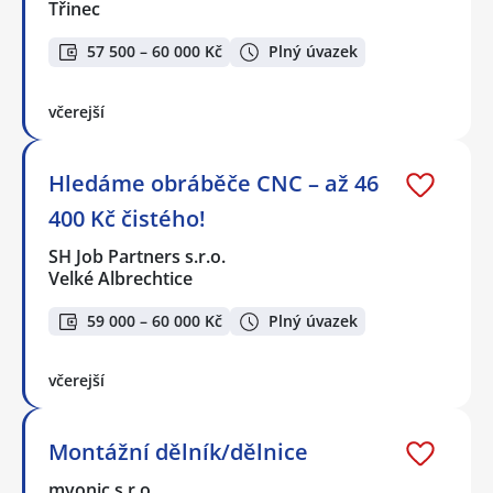
Třinec
57 500 – 60 000 Kč
Plný úvazek
včerejší
Hledáme obráběče CNC – až 46
400 Kč čistého!
SH Job Partners s.r.o.
Velké Albrechtice
59 000 – 60 000 Kč
Plný úvazek
včerejší
Montážní dělník/dělnice
myonic s.r.o.