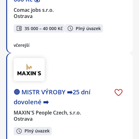
Comac jobs s.r.o.
Ostrava
35 000 – 40 000 Kč
Plný úvazek
včerejší
🔴 MISTR VÝROBY ➡️25 dní
dovolené ➡️
MAXIN'S People Czech, s.r.o.
Ostrava
Plný úvazek