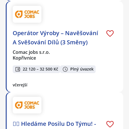
Operátor Výroby – Navěšování
A Svěšování Dílů (3 Směny)
Comac jobs s.r.o.
Kopřivnice
22 120 – 32 500 Kč
Plný úvazek
včerejší
🕵️‍♂️ Hledáme Posilu Do Týmu! -