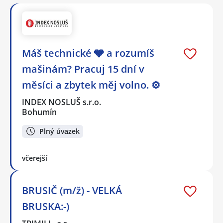
Máš technické 🩶 a rozumíš
mašinám? Pracuj 15 dní v
měsíci a zbytek měj volno. ⚙
INDEX NOSLUŠ s.r.o.
Bohumín
Plný úvazek
včerejší
BRUSIČ (m/ž) - VELKÁ
BRUSKA:-)