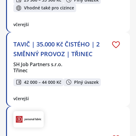
Vhodné také pro cizince
včerejší
TAVIČ | 35.000 Kč ČISTÉHO | 2
SMĚNNÝ PROVOZ | TŘINEC
SH Job Partners s.r.o.
Třinec
42 000 – 44 000 Kč
Plný úvazek
včerejší