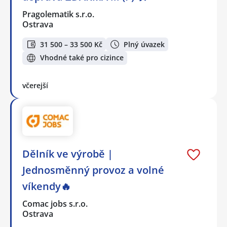
Pragolematik s.r.o.
Ostrava
31 500 – 33 500 Kč
Plný úvazek
Vhodné také pro cizince
včerejší
Dělník ve výrobě |
Jednosměnný provoz a volné
víkendy🔥
Comac jobs s.r.o.
Ostrava