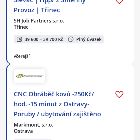
Provoz | Třinec
SH Job Partners s.r.o.
Třinec
39 600 – 39 700 Kč
Plný úvazek
včerejší
CNC Obráběč kovů -250Kč/
hod. -15 minut z Ostravy-
Poruby / ubytování zajištěno
Markmont, s.r.o.
Ostrava