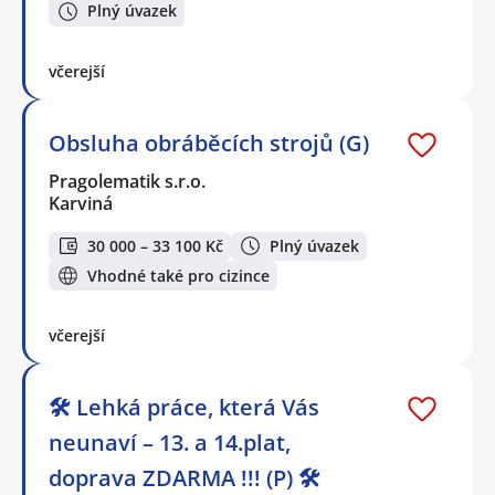
Plný úvazek
včerejší
Obsluha obráběcích strojů (G)
Pragolematik s.r.o.
Karviná
30 000 – 33 100 Kč
Plný úvazek
Vhodné také pro cizince
včerejší
🛠️ Lehká práce, která Vás
neunaví – 13. a 14.plat,
doprava ZDARMA !!! (P) 🛠️