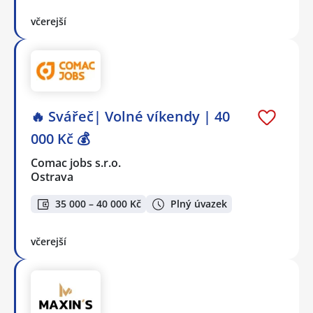
včerejší
🔥 Svářeč| Volné víkendy | 40
000 Kč 💰
Comac jobs s.r.o.
Ostrava
35 000 – 40 000 Kč
Plný úvazek
včerejší