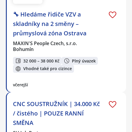
🔧 Hledáme řidiče VZV a
skladníky na 2 směny –
průmyslová zóna Ostrava
MAXIN'S People Czech, s.r.o.
Bohumín
32 000 – 38 000 Kč
Plný úvazek
Vhodné také pro cizince
včerejší
CNC SOUSTRUŽNÍK | 34.000 Kč
/ čistého | POUZE RANNÍ
SMĚNA