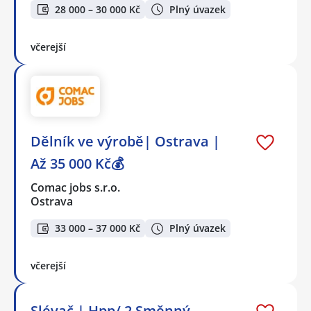
28 000 – 30 000 Kč
Plný úvazek
včerejší
Dělník ve výrobě| Ostrava |
Až 35 000 Kč💰
Comac jobs s.r.o.
Ostrava
33 000 – 37 000 Kč
Plný úvazek
včerejší
Slévač | Hpp/ 2 Směnný