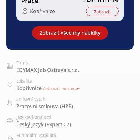
Práce
2491 nabídek
Kopřivnice
Zobrazit
Zobrazit všechny nabídky
Firma
EDYMAX Job Ostrava s.r.o.
Lokalita
Kopřivnice
Zobrazit na mapě
Smluvní vztah
Pracovní smlouva (HPP)
Jazykové znalosti
Český jazyk
(Expert C2)
Minimální vzdělání