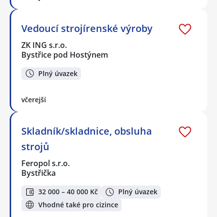
Vedoucí strojírenské výroby
ZK ING s.r.o.
Bystřice pod Hostýnem
Plný úvazek
včerejší
Skladník/skladnice, obsluha
strojů
Feropol s.r.o.
Bystřička
32 000 – 40 000 Kč
Plný úvazek
Vhodné také pro cizince