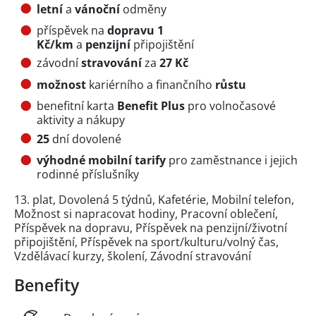
letní
a
vánoční
odměny
příspěvek na
dopravu 1
Kč/km
a
penzijní
připojištění
závodní
stravování
za
27 Kč
možnost
kariérního a finančního
růstu
benefitní karta
Benefit Plus
pro volnočasové
aktivity a nákupy
25
dní dovolené
výhodné mobilní tarify
pro zaměstnance i jejich
rodinné příslušníky
13. plat, Dovolená 5 týdnů, Kafetérie, Mobilní telefon,
Možnost si napracovat hodiny, Pracovní oblečení,
Příspěvek na dopravu, Příspěvek na penzijní/životní
připojištění, Příspěvek na sport/kulturu/volný čas,
Vzdělávací kurzy, školení, Závodní stravování
Benefity