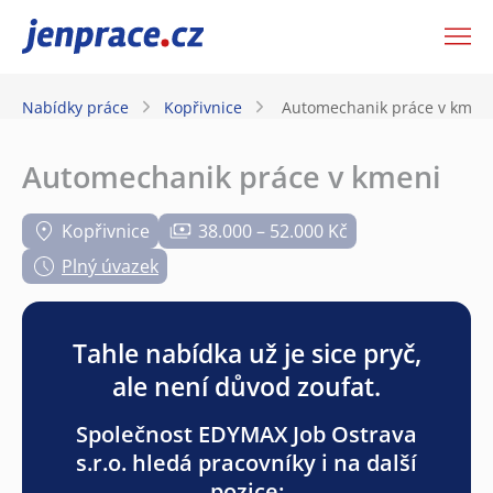
JenPráce.cz
Nabídky práce
Kopřivnice
Automechanik práce v kmen
Automechanik práce v kmeni
Kopřivnice
38.000 – 52.000 Kč
Plný úvazek
Tahle nabídka už je sice pryč,
ale není důvod zoufat.
Společnost EDYMAX Job Ostrava
s.r.o. hledá pracovníky i na další
pozice: