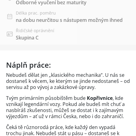
Odborné vyučení bez maturity
Délka prac. poměru
na dobu neurčitou s nástupem možným ihned
Řidičské oprávnění
Skupina C
Náplň práce:
Nebudeš dělat jen „klasického mechanika“. U nás se
dostaneš k věcem, ke kterým se jinde nedostaneš – od
servisu až po vývoj a zakázkové úpravy.
Tvým primárním působištěm bude
Kopřivnice
, kde
vznikají legendární vozy. Pokud ale budeš mít chuť a
nasbíráš zkušenosti, můžeš se dostat i k zajímavým
výjezdům – ať už v rámci Česka, nebo i do zahraničí.
Čeká tě různorodá práce, kde každý den vypadá
trochu jinak. Nebudeš stát u pásu – dostaneš se k