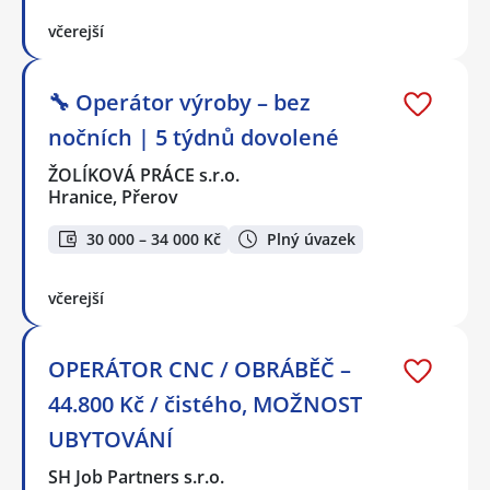
včerejší
🔧 Operátor výroby – bez
nočních | 5 týdnů dovolené
ŽOLÍKOVÁ PRÁCE s.r.o.
Hranice, Přerov
30 000 – 34 000 Kč
Plný úvazek
včerejší
OPERÁTOR CNC / OBRÁBĚČ –
44.800 Kč / čistého, MOŽNOST
UBYTOVÁNÍ
SH Job Partners s.r.o.