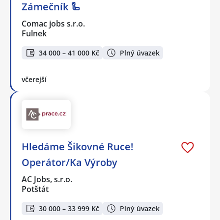
Zámečník 🦾
Comac jobs s.r.o.
Fulnek
34 000 – 41 000 Kč
Plný úvazek
včerejší
Hledáme Šikovné Ruce!
Operátor/Ka Výroby
AC Jobs, s.r.o.
Potštát
30 000 – 33 999 Kč
Plný úvazek