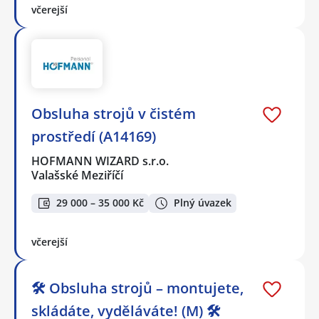
včerejší
Obsluha strojů v čistém
prostředí (A14169)
HOFMANN WIZARD s.r.o.
Valašské Meziříčí
29 000 – 35 000 Kč
Plný úvazek
včerejší
🛠️ Obsluha strojů – montujete,
skládáte, vyděláváte! (M) 🛠️