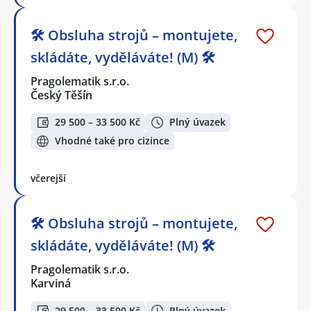
🛠️ Obsluha strojů – montujete,
skládáte, vyděláváte! (M) 🛠️
Pragolematik s.r.o.
Český Těšín
29 500 – 33 500 Kč
Plný úvazek
Vhodné také pro cizince
včerejší
🛠️ Obsluha strojů – montujete,
skládáte, vyděláváte! (M) 🛠️
Pragolematik s.r.o.
Karviná
29 500 – 33 500 Kč
Plný úvazek