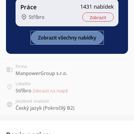
Práce
1431 nabídek
Stříbro
Zobrazit
Zobrazit všechny nabídky
Firma
ManpowerGroup s.r.o.
Lokalita
Stříbro
Zobrazit na mapě
Jazykové znalosti
Český jazyk
(Pokročilý B2)