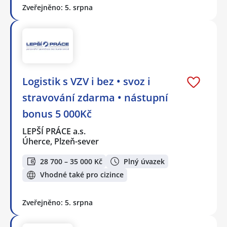
Zveřejněno: 5. srpna
Logistik s VZV i bez • svoz i
stravování zdarma • nástupní
bonus 5 000Kč
LEPŠÍ PRÁCE a.s.
Úherce, Plzeň-sever
28 700 – 35 000 Kč
Plný úvazek
Vhodné také pro cizince
Zveřejněno: 5. srpna