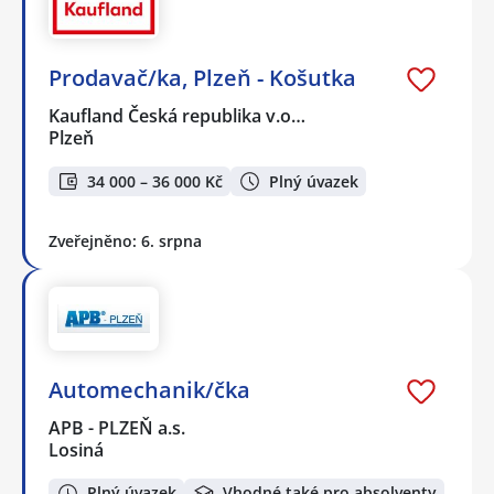
Prodavač/ka, Plzeň - Košutka
Kaufland Česká republika v.o…
Plzeň
34 000 – 36 000 Kč
Plný úvazek
Zveřejněno: 6. srpna
Automechanik/čka
APB - PLZEŇ a.s.
Losiná
Plný úvazek
Vhodné také pro absolventy