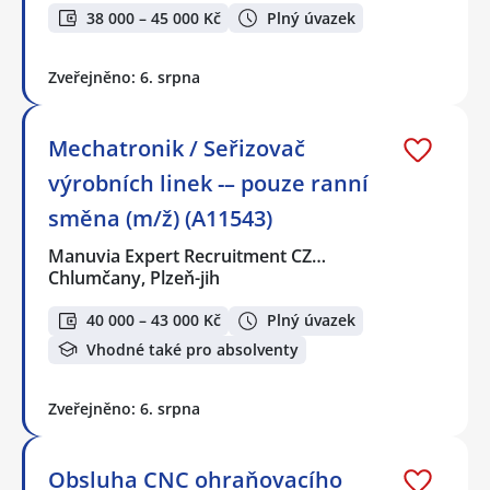
38 000 – 45 000 Kč
Plný úvazek
Zveřejněno: 6. srpna
Mechatronik / Seřizovač
výrobních linek -– pouze ranní
směna (m/ž) (A11543)
Manuvia Expert Recruitment CZ…
Chlumčany, Plzeň-jih
40 000 – 43 000 Kč
Plný úvazek
Vhodné také pro absolventy
Zveřejněno: 6. srpna
Obsluha CNC ohraňovacího