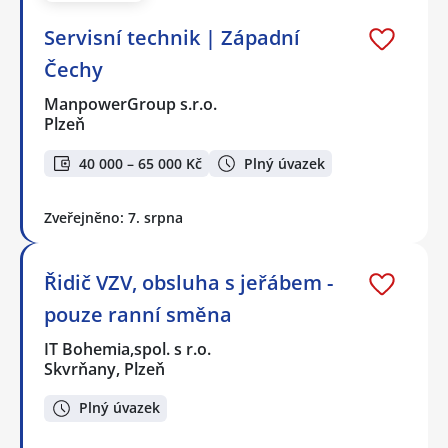
Servisní technik | Západní
Čechy
ManpowerGroup s.r.o.
Plzeň
40 000 – 65 000 Kč
Plný úvazek
Zveřejněno: 7. srpna
Řidič VZV, obsluha s jeřábem -
pouze ranní směna
IT Bohemia,spol. s r.o.
Skvrňany, Plzeň
Plný úvazek