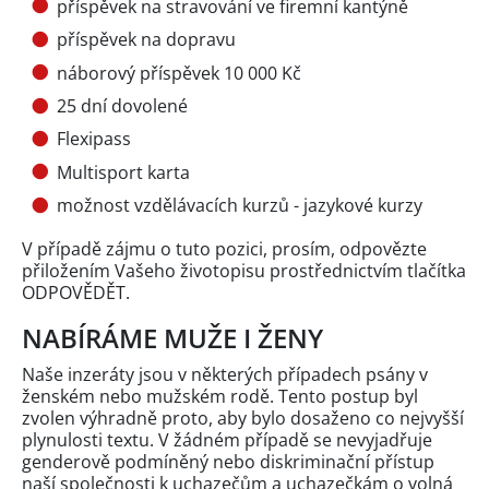
příspěvek na stravování ve firemní kantýně
příspěvek na dopravu
náborový příspěvek 10 000 Kč
25 dní dovolené
Flexipass
Multisport karta
možnost vzdělávacích kurzů - jazykové kurzy
V případě zájmu o tuto pozici, prosím, odpovězte
přiložením Vašeho životopisu prostřednictvím tlačítka
ODPOVĚDĚT.
NABÍRÁME MUŽE I ŽENY
Naše inzeráty jsou v některých případech psány v
ženském nebo mužském rodě. Tento postup byl
zvolen výhradně proto, aby bylo dosaženo co nejvyšší
plynulosti textu. V žádném případě se nevyjadřuje
genderově podmíněný nebo diskriminační přístup
naší společnosti k uchazečům a uchazečkám o volná