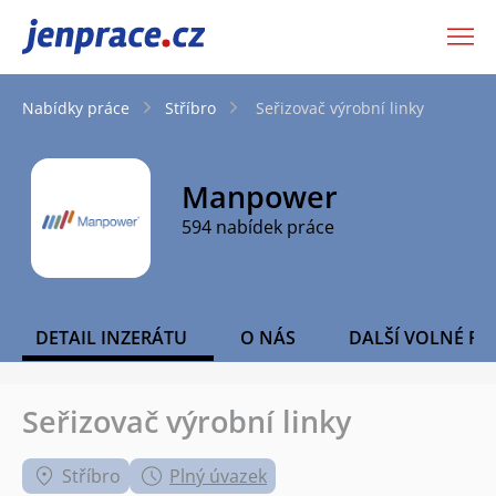
JenPráce.cz
Nabídky práce
Stříbro
Seřizovač výrobní linky
Manpower
594 nabídek práce
DETAIL INZERÁTU
O NÁS
DALŠÍ VOLNÉ PO
Seřizovač výrobní linky
Stříbro
Plný úvazek