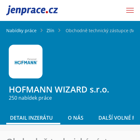
JenPráce.cz
Nabídky práce
Zlín
Obchodně technický zástupce (M/Ž)
HOFMANN WIZARD s.r.o.
250 nabídek práce
DETAIL INZERÁTU
O NÁS
DALŠÍ VOLNÉ PO