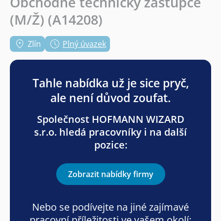
Obchodně technický zástupce
(M/Ž) (A14208)
Zlín
Plný úvazek
Tahle nabídka už je sice pryč,
ale není důvod zoufat.
Společnost HOFMANN WIZARD
s.r.o. hledá pracovníky i na další
pozice:
Zobrazit nabídky firmy
Nebo se podívejte na jiné zajímavé
pracovní příležitosti ve vašem okolí: