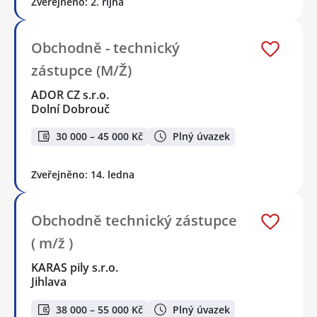
Zveřejněno: 2. října
Obchodně - technický
zástupce (M/Ž)
ADOR CZ s.r.o.
Dolní Dobrouč
30 000 – 45 000 Kč
Plný úvazek
Zveřejněno: 14. ledna
Obchodně technický zástupce
( m/ž )
KARAS pily s.r.o.
Jihlava
38 000 – 55 000 Kč
Plný úvazek