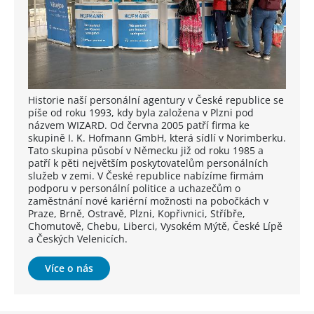
Historie naší personální agentury v České republice se
píše od roku 1993, kdy byla založena v Plzni pod
názvem WIZARD. Od června 2005 patří firma ke
skupině I. K. Hofmann GmbH, která sídlí v Norimberku.
Tato skupina působí v Německu již od roku 1985 a
patří k pěti největším poskytovatelům personálních
služeb v zemi. V České republice nabízíme firmám
podporu v personální politice a uchazečům o
zaměstnání nové kariérní možnosti na pobočkách v
Praze, Brně, Ostravě, Plzni, Kopřivnici, Stříbře,
Chomutově, Chebu, Liberci, Vysokém Mýtě, České Lípě
a Českých Velenicích.
Více o nás