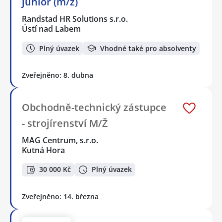
junior (m/ž)
Randstad HR Solutions s.r.o.
Ústí nad Labem
Plný úvazek
Vhodné také pro absolventy
Zveřejněno: 8. dubna
Obchodně-technický zástupce
- strojírenství M/Ž
MAG Centrum, s.r.o.
Kutná Hora
30 000 Kč
Plný úvazek
Zveřejněno: 14. března